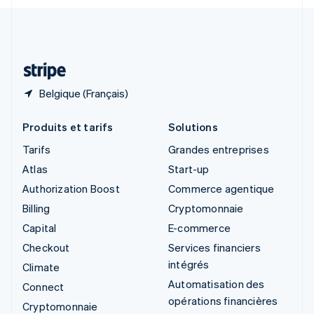
Svenska
English
Suisse
Deutsch
Français
Italiano
English
Thaïlande
ไทย
English
Belgique (Français)
Produits et tarifs
Solutions
Tarifs
Grandes entreprises
Atlas
Start-up
Authorization Boost
Commerce agentique
Billing
Cryptomonnaie
Capital
E-commerce
Checkout
Services financiers
intégrés
Climate
Automatisation des
Connect
opérations financières
Cryptomonnaie