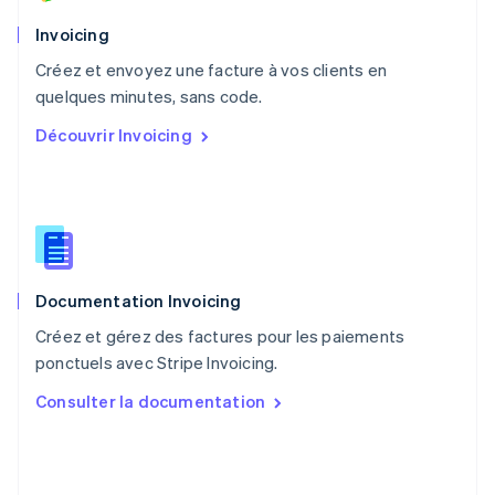
English
Pays-Bas
Invoicing
Nederlands
English
Créez et envoyez une facture à vos clients en
Pologne
English
quelques minutes, sans code.
Portugal
Découvrir Invoicing
Português
English
R.A.S. de Hong Kong, Chine
English
简体中文
République tchèque
English
Roumanie
English
Documentation Invoicing
Royaume-Uni
English
Créez et gérez des factures pour les paiements
Singapour
ponctuels avec Stripe Invoicing.
English
简体中文
Slovaquie
Consulter la documentation
English
Slovénie
English
Italiano
Suède