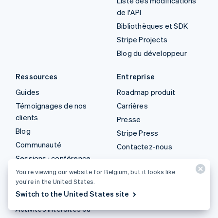
Liste des modifications
de l'API
Bibliothèques et SDK
Stripe Projects
Blog du développeur
Ressources
Entreprise
Guides
Roadmap produit
Témoignages de nos
Carrières
clients
Presse
Blog
Stripe Press
Communauté
Contactez-nous
Sessions : conférence
annuelle
You’re viewing our website for Belgium, but it looks like
you’re in the United States.
Confidentialité et
Switch to the United States site
conditions générales
Activités interdites ou