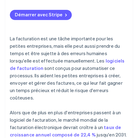
Maintien des données financières unifiées
Démarrer avec Stripe
Automatisation de la comptabilité
Gestion des stocks
La facturation est une tâche importante pour les
Suivi des ventes et des dépenses
petites entreprises, mais elle peut aussi prendre du
temps et être sujette à des erreurs humaines
Simplification du calcul des taxes
lorsqu'elle est effectuée manuellement. Les
logiciels
Génération de rapports financiers complets
de facturation
sont conçus pour automatiser ce
processus. Ils aident les petites entreprises à créer,
envoyer et gérer des factures, ce qui leur fait gagner
un temps précieux et réduit le risque d'erreurs
coûteuses.
Alors que de plus en plus d'entreprises passent à un
logiciel de facturation, le marché mondial de la
facturation électronique devrait croître à un
taux de
croissance annuel composé de 22,4 %
jusqu'en 2031.