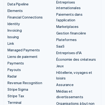
Entreprises
Data Pipeline
internationales
Elements
Paiements dans
Financial Connections
l’application
Identity
Marketplaces
Invoicing
Gestion financière
Issuing
Plateformes
Link
SaaS
Managed Payments
Entreprises d'IA
Liens de paiement
Économie des créateurs
Payments
Jeux
Payouts
Hôtellerie, voyages et
Radar
loisirs
Revenue Recognition
Assurance
Stripe Sigma
Médias et
Stripe Tax
divertissements
Terminal
Organisations à but non