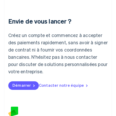
English
Italie
Italiano
English
Japon
Envie de vous lancer ?
日本語
English
Lettonie
Créez un compte et commencez à accepter
English
Liechtenstein
des paiements rapidement, sans avoir à signer
Deutsch
English
de contrat ni à fournir vos coordonnées
Lituanie
English
bancaires. N'hésitez pas à nous contacter
Luxembourg
pour discuter de solutions personnalisées pour
Français
Deutsch
English
Malaisie
votre entreprise.
English
简体中文
Malte
Démarrer
Contacter notre équipe
English
Mexique
Español
English
Norvège
English
Nouvelle-Zélande