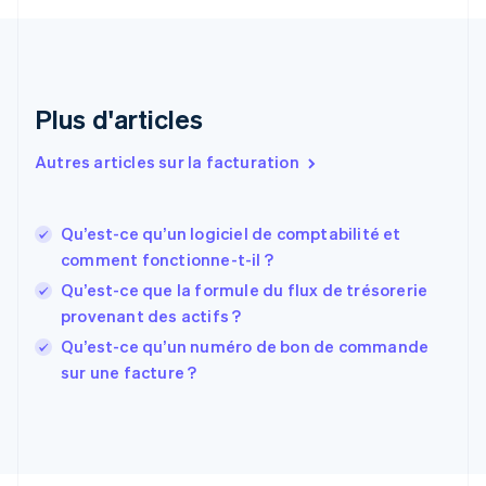
English
Émirats arabes unis
English
Espagne
Español
English
Plus d'articles
Estonie
English
Autres articles sur la facturation
États-Unis
English
Español
简体中文
Finlande
English
Svenska
Qu’est-ce qu’un logiciel de comptabilité et
France
comment fonctionne-t-il ?
Français
English
Qu’est-ce que la formule du flux de trésorerie
Gibraltar
provenant des actifs ?
English
Grèce
Qu’est-ce qu’un numéro de bon de commande
English
sur une facture ?
Hongrie
English
Inde
English
Irlande