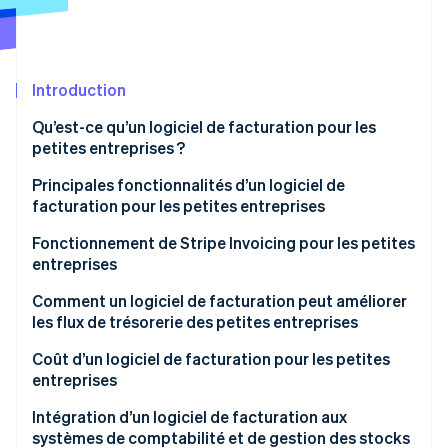
Découvrez les prochaines évolutions
Commerce en ligne
Radar
Prévention de la fraude
Écosystème
Introduction
Atlas
Constitution de start-up
Qu’est-ce qu’un logiciel de facturation pour les
Partenaires
Climate
Stripe App Marketplace
petites entreprises ?
Élimination du carbone
Principales fonctionnalités d’un logiciel de
Identity
facturation pour les petites entreprises
Vérification de l'identité
Fonctionnement de Stripe Invoicing pour les petites
entreprises
Comment un logiciel de facturation peut améliorer
les flux de trésorerie des petites entreprises
Stripe Sessions 2026
Découvrez comment Stripe construit l’infrastructure écono
Coût d’un logiciel de facturation pour les petites
Regarder la vidéo
entreprises
Intégration d’un logiciel de facturation aux
systèmes de comptabilité et de gestion des stocks