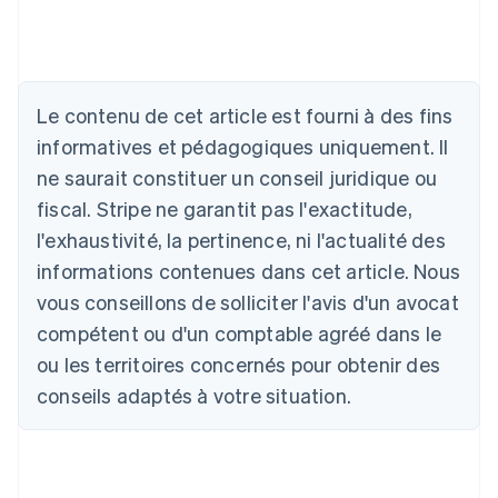
Allemagne
Deutsch
English
Australie
English
Le contenu de cet article est fourni à des fins
Autriche
informatives et pédagogiques uniquement. Il
Deutsch
English
Belgique
ne saurait constituer un conseil juridique ou
Nederlands
Français
Deutsch
English
fiscal. Stripe ne garantit pas l'exactitude,
Brésil
l'exhaustivité, la pertinence, ni l'actualité des
Português
English
Bulgarie
informations contenues dans cet article. Nous
English
vous conseillons de solliciter l'avis d'un avocat
Canada
English
Français
compétent ou d'un comptable agréé dans le
Chine continentale
ou les territoires concernés pour obtenir des
简体中文
English
Chypre
conseils adaptés à votre situation.
English
Croatie
English
Italiano
Danemark