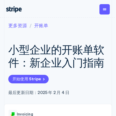
更多资源
开账单
按企业阶段
文档
学习
支付
营收
资金管理
平台
易市
大型企业
Stripe 文档
博客
Payments
Billing
Treasury
初创企业
API 参考文档
客户案例
小型企业的开账单软
在线支付
经常性收入
Con
库与 SDK
指南
企业财务
Managed
Metronome
Stripe Apps
Payments
按用量计费
Global
平台
件：新企业入门指南
备案商家解决
Payouts
Subscriptions
Capi
按应用场景
方案
平
支持
向第三方
订阅管理
Payment links
客户
指南
智能体商务
打款
Invoicing
Trea
加密货币
获取支持
无代码支付
一次性或定期
Capital
开始使用 Stripe
平
电子商务
接受线上付款
托管支持方案
企业融资
Checkout
账单
嵌入
嵌入式金融
实施预置结账流程
专业服务
预构建支付界
Crypto
Tax
融服
财务自动化
构建平台或交易市场
最后更新日期：2025 年 2 月 4 日
钱包、稳
面
销售税和增值
Iss
全球化企业
管理订阅
定币发行
Elements
税自动化
实体
应用内支付
提供按用量计费
灵活的 UI 组件
和发卡基
Crypto
Revenue
虚拟
交易市场
发行稳定币支持的支付卡
Onramp
支付方式
Recognition
础设施
公司
资金管理
通过智能体配置和管理服
可嵌入的
支持 125 种以
会计自动化
Invoicing
平台
务