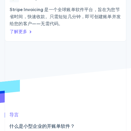
加密货币
上
Stripe Sigma
产品路线图
SaaS
自定义报告
购买
Terminal
Sessions 年度大会
Stripe Invoicing 是一个全球账单软件平台，旨在为您节
线下支付
Data Pipeline
招聘
省时间，快速收款。只需短短几分钟，即可创建账单并发
数据同步
Authorization
资讯中心
Boost
资源
给您的客户——无需代码。
Stripe Press
支付成功率优
按行业
了解更多
化
应用集成
Link
AI 企业
代码示例
加速结账
创作者经济
开发者博客
联系
Financial
游戏
API 状态
Connections
酒店、旅游与休闲
联系销售
关联金融账户
保险
成为合作伙伴
数据
媒体与娱乐
非营利组织
专业服务
公共部门
零售
更多
Product roadmap
了解未来规划
生态系统
Radar
导言
欺诈防范
合作伙伴
Atlas
什么是小型企业的开账单软件？
Stripe App Marketplace
初创企业注册