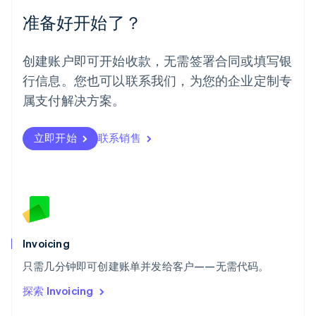
挪威
准备好开始了？
English
葡萄牙
Português
English
创建账户即可开始收款，无需签署合同或填写银
日本
行信息。您也可以联系我们，为您的企业定制专
日本語
English
瑞典
属支付解决方案。
Svenska
English
瑞士
Deutsch
Français
Italiano
English
立即开始
联系销售
塞浦路斯
English
斯洛伐克
English
斯洛文尼亚
English
Italiano
泰国
Invoicing
ไทย
English
希腊
只需几分钟即可创建账单并发给客户——无需代码。
English
探索 Invoicing
西班牙
Español
English