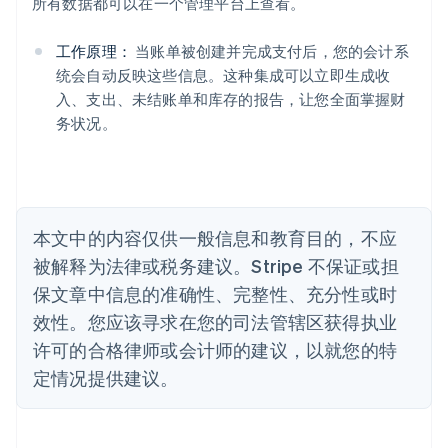
所有数据都可以在一个管理平台上查看。
澳大利亚
English
巴西
工作原理：
当账单被创建并完成支付后，您的会计系
Português
English
统会自动反映这些信息。这种集成可以立即生成收
保加利亚
入、支出、未结账单和库存的报告，让您全面掌握财
English
务状况。
比利时
Nederlands
Français
Deutsch
English
波兰
English
丹麦
English
本文中的内容仅供一般信息和教育目的，不应
德国
被解释为法律或税务建议。Stripe 不保证或担
Deutsch
English
法国
保文章中信息的准确性、完整性、充分性或时
Français
English
效性。您应该寻求在您的司法管辖区获得执业
芬兰
许可的合格律师或会计师的建议，以就您的特
English
Svenska
定情况提供建议。
荷兰
Nederlands
English
加拿大
English
Français