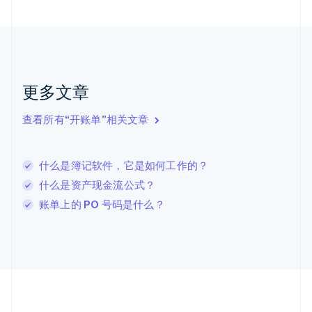
捷克
English
克罗地亚
English
Italiano
拉脱维亚
English
更多文章
立陶宛
English
列支敦士登
查看所有“开账单”相关文章
Deutsch
English
卢森堡
Français
Deutsch
English
什么是簿记软件，它是如何工作的？
罗马尼亚
什么是资产现金流公式？
English
马尔他
账单上的 PO 号码是什么？
English
马来西亚
English
简体中文
美国
English
Español
简体中文
墨西哥
Español
English