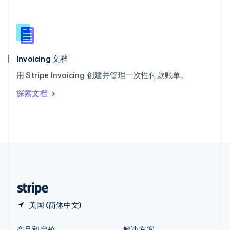
新加坡
English
简体中文
新西兰
English
匈牙利
English
Invoicing 文档
意大利
用 Stripe Invoicing 创建并管理一次性付款账单。
Italiano
English
印度
探索文档
English
英国
English
直布罗陀
English
中国内地
简体中文
English
中国香港特别行政区
English
简体中文
美国 (简体中文)
产品和定价
解决方案