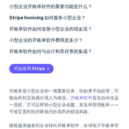
小型企业开账单软件的重要功能是什么？
Climate
碳移除
Stripe Invoicing 如何服务小型企业？
Identity
在线身份验证
开账单软件如何改善小型企业的现金流？
小型企业的开账单软件费用是多少？
开账单软件如何与会计和库存系统集成？
Stripe Sessions 2026
维护统一的财务数据
了解 Stripe 如何为 AI 构建经济基础设施。
开始使用 Stripe
立即观看
自动化记账
管理库存
开账单是小型企业的一项重要任务，但如果手动处理，可
追踪销售和费用
能会耗时且容易出现人为错误。
开账单软件
旨在自动化这
一流程。它可以帮助小型企业创建、发送和管理账单——
简化税务计算
节省宝贵时间并降低代价高昂的错误风险。
生成全面的财务报告
随着越来越多的企业转向开账单软件，全球电子开账单市