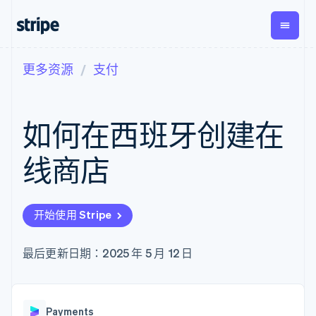
更多资源
支付
按企业阶段
文档
学习
支付
营收
资金管
平台
理
易市
大型企业
Stripe 文档
博客
Payments
Billing
初创企业
API 参考文档
客户案例
如何在西班牙创建在
在线支付
经常性收入
Global
Conn
库与 SDK
指南
Managed
Metronome
Payouts
Stripe Apps
Payments
按用量计费
平台
线商店
备案商家解决
Subscriptions
向第三
按应用场景
方案
方打款
支持
订阅管理
Payment links
Crypto
指南
智能体商务
Invoicing
钱包、
加密货币
获取支持
无代码支付
一次性或定期
开始使用 Stripe
稳定币
电子商务
接受线上付款
托管支持方案
Checkout
账单
发行和
嵌入式金融
实施预置结账流程
专业服务
预构建支付界
Tax
发卡基
财务自动化
构建平台或交易市场
最后更新日期：2025 年 5 月 12 日
面
销售税和增值
础设施
全球化企业
管理订阅
Elements
税自动化
应用内支付
提供按用量计费
灵活的 UI 组件
Revenue
交易市场
发行稳定币支持的支付卡
Payment
Recognition
公司
资金管理
通过智能体配置和管理服
methods
会计自动化
Payments
平台
务