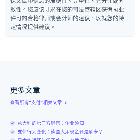
保文章中信息的准确性、完整性、充分性或时
Deutsch
English
法国
效性。您应该寻求在您的司法管辖区获得执业
Français
English
许可的合格律师或会计师的建议，以就您的特
芬兰
定情况提供建议。
English
Svenska
荷兰
Nederlands
English
加拿大
English
Français
捷克
English
克罗地亚
English
Italiano
拉脱维亚
更多文章
English
立陶宛
查看所有“支付”相关文章
English
列支敦士登
Deutsch
English
卢森堡
意大利的第三方销售：企业须知
Français
Deutsch
English
支付行为变化：德国人用现金还是刷卡？
罗马尼亚