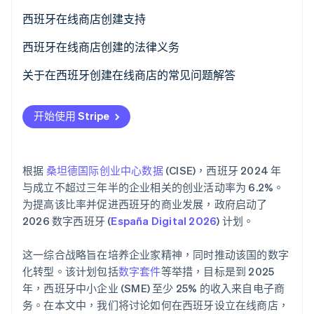
选择电商平台
西班牙在线商店创建支持
将支付网关集成到您的商店中
西班牙在线商店创建的法律义务
Stripe Sessions 2026
了解 Stripe 如何为 AI 构建经济基础设施。
运行测试
财务义务
关于在西班牙创建在线商店的常见问题解答
立即观看
推广您的在线商店
法律义务
在西班牙，您是否需要注册为自由职业者或注册公司才
开始使用 Stripe
能创建在线商店？
在西班牙设立在线商店的成本是多少？
根据
桑坦德国际创业中心数据
(CISE)，西班牙 2024 年
网店是否需要实体店铺？
与成立不超过三年半的企业相关的创业活动率为 6.2%。
西班牙在线商店的推荐支付方式是什么？
为提高该比率并促进西班牙的商业发展，政府启动了
2026 数字西班牙 (
España Digital 2026
) 计划。
这一综合战略旨在培养企业家精神，同时推动该国的数字
化转型。该计划包括
数字套件
等举措，目标是到 2025
年，西班牙中小企业 (SME) 至少 25% 的收入来自电子商
务。在本文中，我们将讨论如何在西班牙设立在线商店，