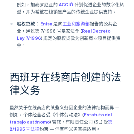
例如，加泰罗尼亚的
ACCIÓ
计划促进企业的数字化转
型，并为希望在线销售产品的传统企业提供支持。
股权贷款：
Enisa
是向
工业和旅游部
报告的公共企
业，通过第 7/1996 号皇家法令 (
Real Decreto
Ley 7/1996
) 规定的股权贷款为创新商业项目提供资
金。
西班牙在线商店创建的法
律义务
虽然关于在线商店的某些义务因企业的法律结构而异 —
例如，个体经营者受《个体劳动法》(
Estatuto del
trabajo autónomo
) 管辖，有限责任公司 (SL) 受
第
2/1995 号法律
约束 — 但有些义务普遍适用。