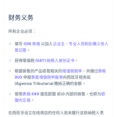
财务义务
所有企业必须：
填写
036 表格
以加入
企业主、专业人员和扣缴义务人
登记册
。
获得增值税
(VAT) 纳税人身份证书
。
根据销售的产品收取相关的
增值税税率
，并通过
表格
303
申报
季度增值税申报表
向西班牙税务局
(Agencia Tributaria) 缴纳正确的金额。
使用
表格 349
报告欧盟 (EU) 内部的销售，也称为
欧
盟内交易
。
在西班牙设立在线商店的任何人若未履行这些纳税人责