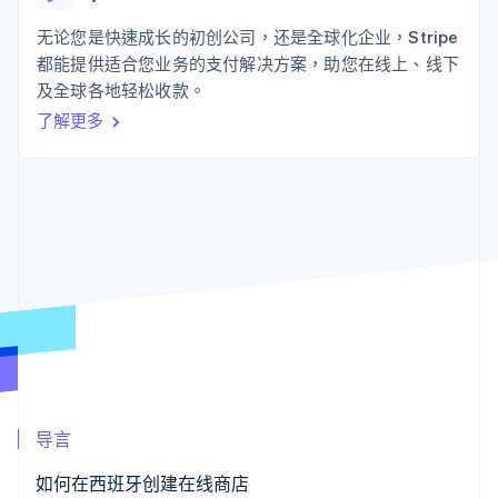
接入 125+ 种支
Stripe Sigma
产品路线图
SaaS
付方式
自定义报告
Sessions 年度大会
无论您是快速成长的初创公司，还是全球化企业，Stripe
Authorization
Data Pipeline
招聘
都能提供适合您业务的支付解决方案，助您在线上、线下
Boost
数据同步
资讯中心
支付成功率优
资源
及全球各地轻松收款。
Stripe Press
化
按行业
了解更多
Link
应用集成
加速结账
AI 企业
代码示例
创作者经济
开发者博客
联系
游戏
API 状态
酒店、旅游与休闲
联系销售
保险
成为合作伙伴
更多
媒体与娱乐
Product roadmap
非营利组织
了解未来规划
专业服务
公共部门
Radar
零售
欺诈防范
Atlas
初创企业注册
生态系统
Climate
导言
碳移除
合作伙伴
Stripe App Marketplace
如何在西班牙创建在线商店