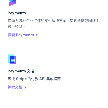
English
斯洛文尼亚
English
Italiano
Payments
泰国
ไทย
English
借助为各种企业打造的支付解决方案，实现全球范围线上
希腊
线下收款。
English
探索 Payments
西班牙
Español
English
新加坡
English
简体中文
新西兰
English
匈牙利
English
Payments 文档
意大利
查找 Stripe 的付款 API 集成指南。
Italiano
English
印度
探索文档
English
英国
English
直布罗陀