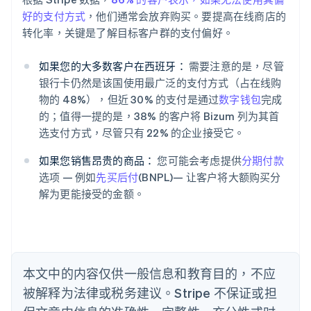
好的
支付方式
，他们通常会放弃购买。要提高在线商店的
阿联酋
转化率，关键是了解目标客户群的支付偏好。
English
爱尔兰
English
如果您的大多数客户在西班牙：
需要注意的是，尽管
爱沙尼亚
银行卡仍然是该国使用最广泛的支付方式（占在线购
English
物的 48%），但近 30% 的支付是通过
数字钱包
完成
奥地利
的；值得一提的是，38% 的客户将 Bizum 列为其首
Deutsch
English
澳大利亚
选支付方式，尽管只有 22% 的企业接受它。
English
巴西
如果您销售昂贵的商品：
您可能会考虑提供
分期付款
Português
English
选项 — 例如
先买后付
(BNPL)— 让客户将大额购买分
保加利亚
解为更能接受的金额。
English
比利时
Nederlands
Français
Deutsch
English
波兰
English
丹麦
本文中的内容仅供一般信息和教育目的，不应
English
被解释为法律或税务建议。Stripe 不保证或担
德国