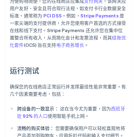
为使购物简便，您的在线商店应集成
支付网关
，该网关应
用户友好、安全且符合现行法规，如支付卡行业数据安全
标准，通常称为
PCI DSS
。例如，
Stripe Payments
是
一家尖端的支付提供商，允许您使用客户首选的方式接受
在线和线下支付。Stripe Payments 还允许您在集中位
置整合所有收入，从而简化会计和发票流程，而其
结账优
化套件
(OCS) 旨在支持
电子商务增长
。
运行测试
确保您的在线商店正常运行并发挥最佳性能非常重要。有
几个因素需要考虑，包括：
跨设备的一致显示：
这在当今尤为重要，因为
西班牙
近 92% 的人口
使用智能手机上网。
流畅的购买体验：
您需要确保用户可以轻松直观地将
产品添加到购物车、应用折扣代码和输入支付细节。