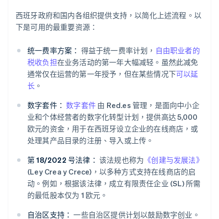
西班牙政府和国内各组织提供支持，以简化上述流程。以
下是可用的最重要资源：
统一费率方案：
得益于统一费率计划，
自由职业者的
税收负担
在业务活动的第一年大幅减轻。虽然此减免
通常仅在运营的第一年授予，但在某些情况下
可以延
长
。
数字套件：
数字套件
由 Red.es 管理，是面向中小企
业和个体经营者的数字化转型计划，提供高达 5,000
欧元的资金，用于在西班牙设立企业的在线商店，或
处理其产品目录的注册、导入或上传。
第 18/2022 号法律：
该法规也称为
《创建与发展法》
(Ley Crea y Crece)，以多种方式支持在线商店的启
动。例如，根据该法律，成立有限责任企业 (SL) 所需
的最低股本仅为 1 欧元。
自治区支持：
一些自治区提供计划以鼓励数字创业。