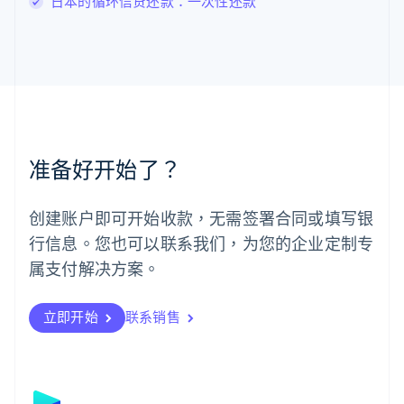
日本的循环信贷还款：一次性还款
English
马尔他
English
马来西亚
English
简体中文
美国
English
Español
简体中文
墨西哥
Español
English
准备好开始了？
挪威
English
葡萄牙
创建账户即可开始收款，无需签署合同或填写银
Português
English
行信息。您也可以联系我们，为您的企业定制专
日本
日本語
English
属支付解决方案。
瑞典
Svenska
English
瑞士
立即开始
联系销售
Deutsch
Français
Italiano
English
塞浦路斯
English
斯洛伐克