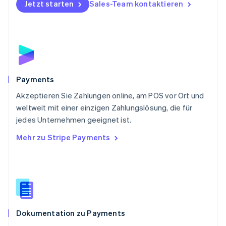
Jetzt starten
Sales-Team kontaktieren
English
Portugal
Português
English
Rumänien
English
Schweden
Svenska
English
Schweiz
Payments
Deutsch
Français
Italiano
English
Akzeptieren Sie Zahlungen online, am POS vor Ort und
Singapur
English
简体中文
weltweit mit einer einzigen Zahlungslösung, die für
Slowakei
jedes Unternehmen geeignet ist.
English
Mehr zu Stripe Payments
Slowenien
English
Italiano
Sonderverwaltungsregion Hongkong,
China
English
简体中文
Spanien
Español
English
Dokumentation zu Payments
Thailand
ไทย
English