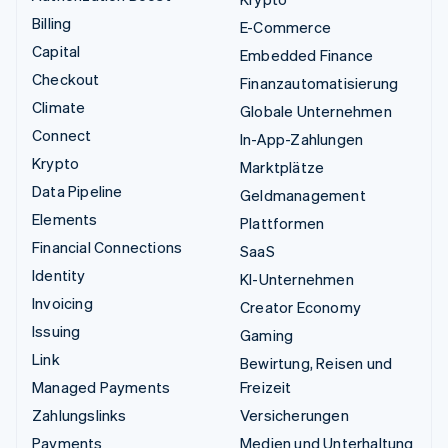
Billing
E-Commerce
Capital
Embedded Finance
Checkout
Finanzautomatisierung
Climate
Globale Unternehmen
Connect
In-App-Zahlungen
Krypto
Marktplätze
Data Pipeline
Geldmanagement
Elements
Plattformen
Financial Connections
SaaS
Identity
KI-Unternehmen
Invoicing
Creator Economy
Issuing
Gaming
Link
Bewirtung, Reisen und
Managed Payments
Freizeit
Zahlungslinks
Versicherungen
Payments
Medien und Unterhaltung