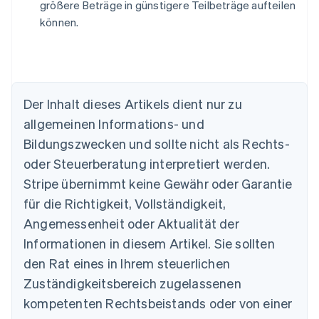
größere Beträge in günstigere Teilbeträge aufteilen
können.
Der Inhalt dieses Artikels dient nur zu
Australien
allgemeinen Informations- und
English
Belgien
Bildungszwecken und sollte nicht als Rechts-
Nederlands
Français
Deutsch
English
oder Steuerberatung interpretiert werden.
Brasilien
Stripe übernimmt keine Gewähr oder Garantie
Português
English
Bulgarien
für die Richtigkeit, Vollständigkeit,
English
Angemessenheit oder Aktualität der
Dänemark
Informationen in diesem Artikel. Sie sollten
English
Deutschland
den Rat eines in Ihrem steuerlichen
Deutsch
English
Zuständigkeitsbereich zugelassenen
Estland
English
kompetenten Rechtsbeistands oder von einer
Festlandchina