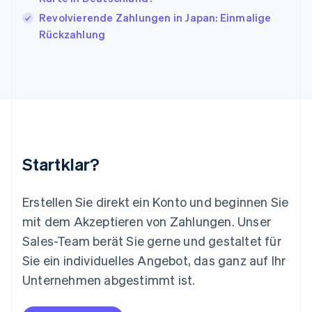
English
Revolvierende Zahlungen in Japan: Einmalige
Liechtenstein
Rückzahlung
Deutsch
English
Litauen
English
Luxemburg
Français
Deutsch
English
Malaysia
English
简体中文
Malta
English
Startklar?
Mexiko
Español
English
Neuseeland
Erstellen Sie direkt ein Konto und beginnen Sie
English
mit dem Akzeptieren von Zahlungen. Unser
Niederlande
Nederlands
English
Sales-Team berät Sie gerne und gestaltet für
Norwegen
Sie ein individuelles Angebot, das ganz auf Ihr
English
Österreich
Unternehmen abgestimmt ist.
Deutsch
English
Polen