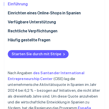
Betrugsprävention
Ecosystem
Einführung
Atlas
Einrichten eines Online-Shops in Spanien
Start-up-Gründung
Partner
Stripe App-Marktplatz
Climate
Auswählen einer E-Commerce-Plattform
Verfügbare Unterstützung
CO₂-Entnahme
Integration von Zahlungs-Gateways in Ihren Shop
Rechtliche Verpflichtungen
Identity
Online-Identitätsprüfung
Testen
Steuerliche Verpflichtungen
Häufig gestellte Fragen
Bewerbung des Online-Shops
Gesetzliche Verpflichtungen
Müssen sich Eigentümer als Selbstständige oder
Einzelunternehmer registrieren, um einen Online-
Starten Sie durch mit Stripe
Shop in Spanien einzurichten?
Stripe-Sessions 2026
Was kostet die Einrichtung eines Online-Shops in
Erfahren Sie, wie Stripe Lösungen für die Wirtschaft
Nach Angaben
des Santander International
Spanien?
Jetzt ansehen
Entrepreneurship Center
(CISE) lag die
Ist für den Verkauf von Produkten in einem Online-
unternehmerische Aktivitätsquote in Spanien im Jahr
Shop ein physischer Standort erforderlich?
2024 bei 6,2 % – bezogen auf Initiativen, die nicht älter
Welche Zahlungsmethoden werden für Online-
als dreieinhalb Jahre sind. Um diese Quote anzuheben
Shops in Spanien empfohlen?
und die wirtschaftliche Entwicklung in Spanien zu
fördern, hat die Regierung das Programm
España