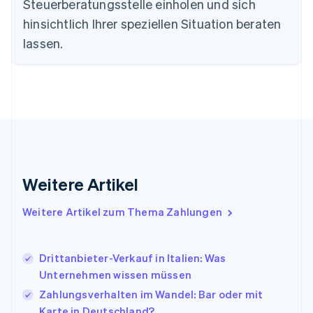
Steuerberatungsstelle einholen und sich
简体中文
English
Finnland
hinsichtlich Ihrer speziellen Situation beraten
English
Svenska
lassen.
Frankreich
Français
English
Gibraltar
English
Griechenland
English
Indien
English
Irland
Weitere Artikel
English
Italien
Italiano
English
Weitere Artikel zum Thema Zahlungen
Japan
日本語
English
Kanada
Drittanbieter-Verkauf in Italien: Was
English
Français
Unternehmen wissen müssen
Kroatien
English
Italiano
Zahlungsverhalten im Wandel: Bar oder mit
Lettland
Karte in Deutschland?