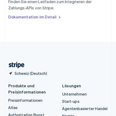
Finden Sie einen Leitfaden zum Integrieren der
Tschechische Republik
Zahlungs-APIs von Stripe.
English
Ungarn
Dokumentation im Detail
English
Vereinigte Arabische Emirate
English
Vereinigte Staaten
English
Español
简体中文
Vereinigtes Königreich
English
Zypern
English
Schweiz (Deutsch)
Produkte und
Lösungen
Preisinformationen
Unternehmen
Preisinformationen
Start-ups
Atlas
Agentenbasierter Handel
Authorization Boost
Krypto