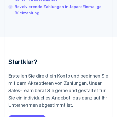
English
Revolvierende Zahlungen in Japan: Einmalige
Liechtenstein
Rückzahlung
Deutsch
English
Litauen
English
Luxemburg
Français
Deutsch
English
Malaysia
English
简体中文
Malta
English
Startklar?
Mexiko
Español
English
Neuseeland
Erstellen Sie direkt ein Konto und beginnen Sie
English
mit dem Akzeptieren von Zahlungen. Unser
Niederlande
Nederlands
English
Sales-Team berät Sie gerne und gestaltet für
Norwegen
Sie ein individuelles Angebot, das ganz auf Ihr
English
Österreich
Unternehmen abgestimmt ist.
Deutsch
English
Polen