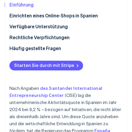
Betrugsprävention
Ecosystem
Einführung
Atlas
Einrichten eines Online-Shops in Spanien
Start-up-Gründung
Partner
Stripe App-Marktplatz
Climate
Auswählen einer E-Commerce-Plattform
Verfügbare Unterstützung
CO₂-Entnahme
Integration von Zahlungs-Gateways in Ihren Shop
Rechtliche Verpflichtungen
Testen
Steuerliche Verpflichtungen
Häufig gestellte Fragen
Bewerbung des Online-Shops
Gesetzliche Verpflichtungen
Müssen sich Eigentümer als Selbstständige oder
Stripe-Sessions 2026
Einzelunternehmer registrieren, um einen Online-
Starten Sie durch mit Stripe
Erfahren Sie, wie Stripe Lösungen für die Wirtschaft
Shop in Spanien einzurichten?
Jetzt ansehen
Was kostet die Einrichtung eines Online-Shops in
Nach Angaben
des Santander International
Spanien?
Entrepreneurship Center
(CISE) lag die
Ist für den Verkauf von Produkten in einem Online-
unternehmerische Aktivitätsquote in Spanien im Jahr
Shop ein physischer Standort erforderlich?
2024 bei 6,2 % – bezogen auf Initiativen, die nicht älter
Welche Zahlungsmethoden werden für Online-
als dreieinhalb Jahre sind. Um diese Quote anzuheben
Shops in Spanien empfohlen?
und die wirtschaftliche Entwicklung in Spanien zu
fördern, hat die Regierung das Programm
España