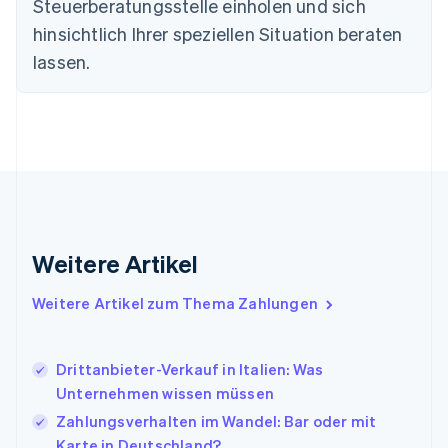
Steuerberatungsstelle einholen und sich
简体中文
English
Finnland
hinsichtlich Ihrer speziellen Situation beraten
English
Svenska
lassen.
Frankreich
Français
English
Gibraltar
English
Griechenland
English
Indien
English
Irland
Weitere Artikel
English
Italien
Italiano
English
Weitere Artikel zum Thema Zahlungen
Japan
日本語
English
Kanada
Drittanbieter-Verkauf in Italien: Was
English
Français
Unternehmen wissen müssen
Kroatien
English
Italiano
Zahlungsverhalten im Wandel: Bar oder mit
Lettland
Karte in Deutschland?