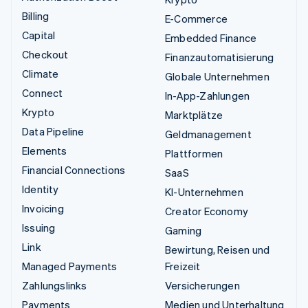
Billing
E-Commerce
Capital
Embedded Finance
Checkout
Finanzautomatisierung
Climate
Globale Unternehmen
Connect
In-App-Zahlungen
Krypto
Marktplätze
Data Pipeline
Geldmanagement
Elements
Plattformen
Financial Connections
SaaS
Identity
KI-Unternehmen
Invoicing
Creator Economy
Issuing
Gaming
Link
Bewirtung, Reisen und
Managed Payments
Freizeit
Zahlungslinks
Versicherungen
Payments
Medien und Unterhaltung