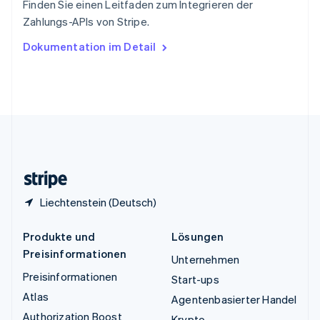
Finden Sie einen Leitfaden zum Integrieren der
Tschechische Republik
Zahlungs-APIs von Stripe.
English
Ungarn
Dokumentation im Detail
English
Vereinigte Arabische Emirate
English
Vereinigte Staaten
English
Español
简体中文
Vereinigtes Königreich
English
Zypern
English
Liechtenstein (Deutsch)
Produkte und
Lösungen
Preisinformationen
Unternehmen
Preisinformationen
Start-ups
Atlas
Agentenbasierter Handel
Authorization Boost
Krypto