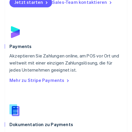
Jetzt starten
Sales-Team kontaktieren
English
Portugal
Português
English
Rumänien
English
Schweden
Svenska
English
Schweiz
Payments
Deutsch
Français
Italiano
English
Akzeptieren Sie Zahlungen online, am POS vor Ort und
Singapur
English
简体中文
weltweit mit einer einzigen Zahlungslösung, die für
Slowakei
jedes Unternehmen geeignet ist.
English
Mehr zu Stripe Payments
Slowenien
English
Italiano
Sonderverwaltungsregion Hongkong,
China
English
简体中文
Spanien
Español
English
Dokumentation zu Payments
Thailand
ไทย
English