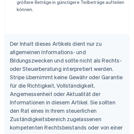
größere Beträge in günstigere Teilbeträge aufteilen
können.
Der Inhalt dieses Artikels dient nur zu
Australien
allgemeinen Informations- und
English
Belgien
Bildungszwecken und sollte nicht als Rechts-
Nederlands
Français
Deutsch
English
oder Steuerberatung interpretiert werden.
Brasilien
Stripe übernimmt keine Gewähr oder Garantie
Português
English
Bulgarien
für die Richtigkeit, Vollständigkeit,
English
Angemessenheit oder Aktualität der
Dänemark
Informationen in diesem Artikel. Sie sollten
English
Deutschland
den Rat eines in Ihrem steuerlichen
Deutsch
English
Zuständigkeitsbereich zugelassenen
Estland
English
kompetenten Rechtsbeistands oder von einer
Festlandchina