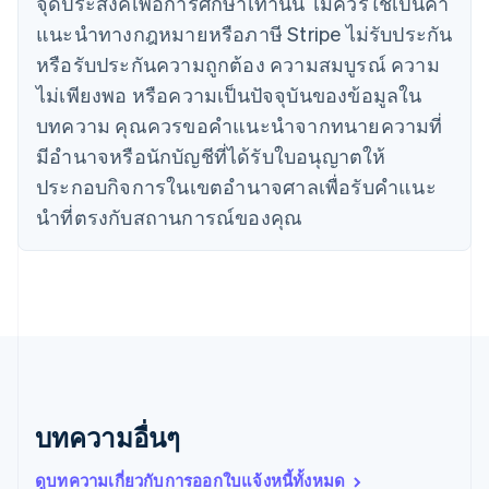
จุดประสงค์เพื่อการศึกษาเท่านั้น ไม่ควรใช้เป็นคํา
English
Italiano
จีนแผ่นดินใหญ่
แนะนําทางกฎหมายหรือภาษี Stripe ไม่รับประกัน
简体中文
English
หรือรับประกันความถูกต้อง ความสมบูรณ์ ความ
ไซปรัส
ไม่เพียงพอ หรือความเป็นปัจจุบันของข้อมูลใน
English
ญี่ปุ่น
บทความ คุณควรขอคําแนะนําจากทนายความที่
日本語
English
มีอํานาจหรือนักบัญชีที่ได้รับใบอนุญาตให้
เดนมาร์ก
ประกอบกิจการในเขตอํานาจศาลเพื่อรับคําแนะ
English
ไทย
นําที่ตรงกับสถานการณ์ของคุณ
ไทย
English
นอร์เวย์
English
นิวซีแลนด์
English
เนเธอร์แลนด์
Nederlands
English
บราซิล
Português
English
บทความอื่นๆ
บัลแกเรีย
English
เบลเยียม
ดูบทความเกี่ยวกับการออกใบแจ้งหนี้ทั้งหมด