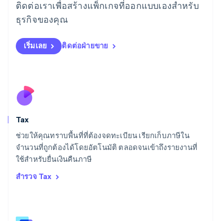
ติดต่อเราเพื่อสร้างแพ็กเกจที่ออกแบบเองสำหรับ
Français
Deutsch
English
ลัตเวีย
ธุรกิจของคุณ
English
ลิกเตนสไตน์
Deutsch
English
เริ่มเลย
ติดต่อฝ่ายขาย
ลิทัวเนีย
English
สเปน
Español
English
สโลวาเกีย
English
สโลวีเนีย
Tax
English
Italiano
สวิตเซอร์แลนด์
ช่วยให้คุณทราบพื้นที่ที่ต้องจดทะเบียน เรียกเก็บภาษีใน
Deutsch
Français
Italiano
English
จำนวนที่ถูกต้องได้โดยอัตโนมัติ ตลอดจนเข้าถึงรายงานที่
สวีเดน
ใช้สำหรับยื่นเงินคืนภาษี
Svenska
English
สหรัฐอเมริกา
สำรวจ Tax
English
Español
简体中文
สหรัฐอาหรับเอมิเรตส์
English
สหราชอาณาจักร