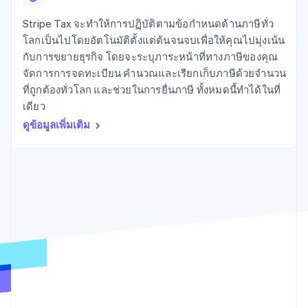
มากกว่า 125
ขายและ VAT
แพลตฟอร์ม
การใช้งาน
รายการ
Authorization
อัตโนมัติ
Revenue
แผนงานผลิตภัณฑ์
SaaS
ออกบัตรที่มีสเตเบิลคอยน์
Stripe Tax จะทำให้การปฏิบัติตามข้อกำหนดด้านภาษีทั่ว
Boost
Recognition
การประชุมประจำปีแบบ
รองรับอยู่
โลกเป็นไปโดยอัตโนมัติตั้งแต่ต้นจนจบเพื่อให้คุณไปมุ่งเน้น
ยกระดับการ
เซสชัน
จัดเตรียมและจัดการ
ระบบ
ยอมรับการ
กับการขยายธุรกิจ โดยจะระบุภาระหน้าที่ทางภาษีของคุณ
ตำแหน่งงาน
บริการด้วยเอเจนต์
อัตโนมัติ
ชำระเงิน
Link
ห้องข่าว
จัดการการจดทะเบียน คำนวณและเรียกเก็บภาษีด้วยจำนวน
ตามอุตสาหกรรม
การชำระเงินที่
สำหรับการ
Stripe
Stripe Press
ที่ถูกต้องทั่วโลก และช่วยในการยื่นภาษี ทั้งหมดนี้ทำได้ในที่
Sigma
รวดเร็วขึ้น
ทำบัญชี
รายงานที่
เดียว
บริษัท AI
แหล่งข้อมูล
ออกแบบเอง
แวดวงครีเอเตอร์
ดูข้อมูลเพิ่มเติม
Data
เกม
การติดต่อ
Pipeline
การบริการ การเดินทาง
การเชื่อมต่อการทำงาน
การซิงค์
และสันทนาการ
แอป
ติดต่อฝ่ายขาย
ข้อมูล
ประกันภัย
ตัวอย่างโค้ด
สมัครเป็นพาร์ทเนอร์
สื่อและความบันเทิง
บล็อกของนักพัฒนา
องค์กรไม่แสวงผลกำไร
สถานะ API
บริการเฉพาะทาง
ภาครัฐ
เพิ่มเติม
ธุรกิจค้าปลีก
Product roadmap
ดูสิ่งที่กำลังจะมาถึง
Radar
ระบบนิเวศ
การป้องกันการฉ้อโกง
Atlas