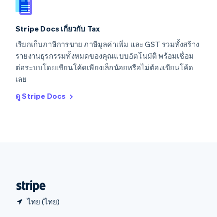
English
สาธารณรัฐเช็ก
English
Stripe Docs เกี่ยวกับ Tax
สิงคโปร์
English
简体中文
เรียกเก็บภาษีการขาย ภาษีมูลค่าเพิ่ม และ GST รวมทั้งสร้าง
ออสเตรเลีย
รายงานธุรกรรมทั้งหมดของคุณแบบอัตโนมัติ พร้อมเชื่อม
English
ต่อระบบโดยเขียนโค้ดเพียงเล็กน้อยหรือไม่ต้องเขียนโค้ด
ออสเตรีย
เลย
Deutsch
English
อิตาลี
ดู Stripe Docs
Italiano
English
อินเดีย
English
เอสโตเนีย
English
ไอร์แลนด์
English
ฮังการี
English
ไทย (ไทย)