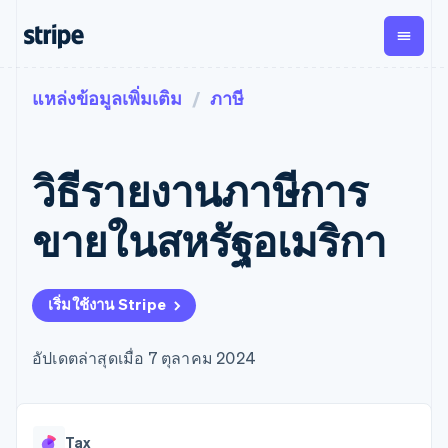
แหล่งข้อมูลเพิ่มเติม
ภาษี
ตามขั้น
เอกสารประกอบ
เรียนรู้
การชำระเงิน
รายรับ
การ
แพลตฟอ
จัดการ
และ
องค์กร
Stripe Docs
บล็อก
เงิน
มาร์เก็ต
Payments
Billing
ธุรกิจสตาร์ทอัพ
ข้อมูลอ้างอิงเกี่ยวกับ API
เรื่องราวจากลูกค้า
วิธีรายงานภาษีการ
การชำระเงิน
รายรับตาม
เพลส
ไลบรารีและ SDK
คู่มือ
ออนไลน์
แบบแผนล่วง
Stripe Apps
Global
Payment links
หน้า
Metronome
Payouts
Conne
ขายในสหรัฐอเมริกา
การชำร
ตามกรณีใช้งาน
การชำระเงิน
การเรียกเก็บ
เบิกจ่าย
เงินสำห
การสนับสนุน
แบบไม่ต้อง
เงินตามการ
ให้กับ
แพลตฟอ
คู่มือ
การค้าแบบใช้เอเจนต์
เขียนโค้ด
Checkout
ใช้งาน
การชำระเงิน
บุคคลที่
อีคอมเมิร์ซ
รับการสนับสนุน
UI การชำระ
เริ่มใช้งาน Stripe
ตามรอบบิล
สาม
บริการทางการเงินที่ผสาน
รับการชำระเงินออนไลน์
แพ็กเกจการสนับสนุนที่ได้
การจัดการ
เงินสำเร็จรูป
รวมในตัว
ติดตั้งใช้งานการชำระเงิน
รับการจัดการ
การชำระเงิน
Elements
การทำงานอัตโนมัติด้าน
สำเร็จรูป
บริการเฉพาะทาง
อัปเดตล่าสุดเมื่อ 7 ตุลาคม 2024
องค์ประกอบ UI
ตามรอบบิล
Invoicing
การเงิน
สร้างแพลตฟอร์มหรือ
ครั้งเดียวหรือ
ที่ยืดหยุ่น
ธุรกิจทั่วโลก
มาร์เก็ตเพลส
ตามแบบแผน
วิธีการชำระ
การชำระเงินในแอป
จัดการการชำระเงินตาม
เงิน
ล่วงหน้า
Tax
มาร์เก็ตเพลส
รอบบิล
เข้าถึงได้
คิดภาษีการ
บริษัท
Tax
การจัดการเงิน
เสนอการเรียกเก็บเงินตาม