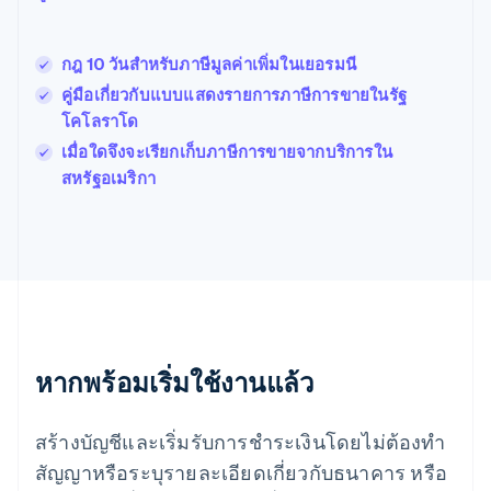
Nederlands
Français
Deutsch
English
โปรตุเกส
Português
English
กฎ 10 วันสำหรับภาษีมูลค่าเพิ่มในเยอรมนี
โปแลนด์
คู่มือเกี่ยวกับแบบแสดงรายการภาษีการขายในรัฐ
English
ฝรั่งเศส
โคโลราโด
Français
English
เมื่อใดจึงจะเรียกเก็บภาษีการขายจากบริการใน
ฟินแลนด์
สหรัฐอเมริกา
English
Svenska
มอลตา
English
มาเลเซีย
English
简体中文
เม็กซิโก
Español
English
ยิบรอลตาร์
English
หากพร้อมเริ่มใช้งานแล้ว
เยอรมนี
Deutsch
English
โรมาเนีย
สร้างบัญชีและเริ่มรับการชำระเงินโดยไม่ต้องทำ
English
สัญญาหรือระบุรายละเอียดเกี่ยวกับธนาคาร หรือ
ลักเซมเบิร์ก