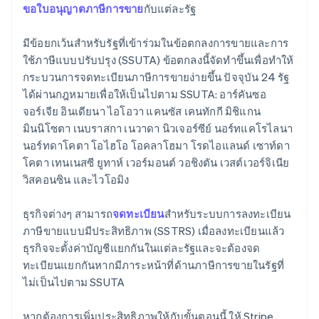
ขอใบอนุญาตภาษีการขาย
กับแต่ละรัฐ
มีข้อยกเว้นสำหรับรัฐที่เข้าร่วมในข้อตกลงการขายและการ
ใช้ภาษีแบบปรับปรุง (SSUTA) ข้อตกลงนี้จัดทําขึ้นเพื่อทําให้
กระบวนการจดทะเบียนภาษีการขายง่ายขึ้น ปัจจุบัน 24 รัฐ
ได้ผ่านกฎหมายเพื่อให้เป็นไปตาม SSUTA: อาร์คันซอ
จอร์เจีย อินเดียนา ไอโอวา แคนซัส เคนทักกี มิชิแกน
มินนิโซตา เนบราสกา เนวาดา นิวเจอร์ซีย์ นอร์ทแคโรไลนา
นอร์ทดาโคตา โอไฮโอ โอคลาโฮมา โรดไอแลนด์ เซาท์ดา
โคตา เทนเนสซี ยูทาห์ เวอร์มอนต์ วอชิงตัน เวสต์เวอร์จิเนีย
วิสคอนซิน และไวโอมิง
ธุรกิจต่างๆ สามารถ
จดทะเบียน
สำหรับระบบการลงทะเบียน
ภาษีขายแบบมีประสิทธิภาพ (SSTRS) เมื่อลงทะเบียนแล้ว
ธุรกิจจะตั้งค่าบัญชีแยกกันในแต่ละรัฐและจะต้องจด
ทะเบียนแยกกันหากมีภาระหน้าที่ด้านภาษีการขายในรัฐที่
ไม่เป็นไปตาม SSUTA
หากต้องการเพิ่มประสิทธิภาพให้กับขั้นตอนนี้ ให้ Stripe