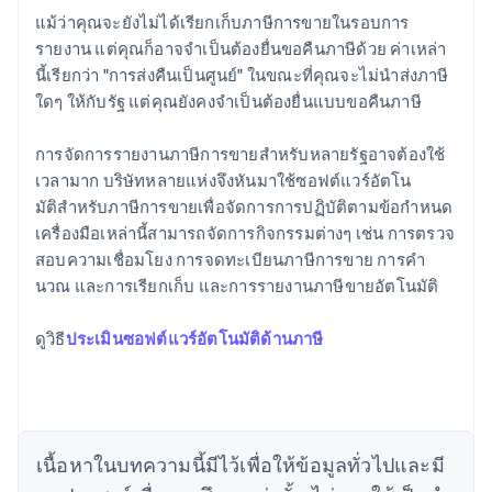
แม้ว่าคุณจะยังไม่ได้เรียกเก็บภาษีการขายในรอบการ
รายงาน แต่คุณก็อาจจําเป็นต้องยื่นขอคืนภาษีด้วย ค่าเหล่า
นี้เรียกว่า "การส่งคืนเป็นศูนย์" ในขณะที่คุณจะไม่นําส่งภาษี
ใดๆ ให้กับรัฐ แต่คุณยังคงจําเป็นต้องยื่นแบบขอคืนภาษี
การจัดการรายงานภาษีการขายสําหรับหลายรัฐอาจต้องใช้
เวลามาก บริษัทหลายแห่งจึงหันมาใช้ซอฟต์แวร์อัตโน
มัติสําหรับภาษีการขายเพื่อจัดการการปฏิบัติตามข้อกําหนด
เครื่องมือเหล่านี้สามารถจัดการกิจกรรมต่างๆ เช่น การตรวจ
สอบความเชื่อมโยง การจดทะเบียนภาษีการขาย การคํา
นวณ และการเรียกเก็บ และการรายงานภาษีขายอัตโนมัติ
ดูวิธี
ประเมินซอฟต์แวร์อัตโนมัติด้านภาษี
กรีซ
English
เขตบริหารพิเศษฮ่องกง ประเทศจีน
English
简体中文
แคนาดา
English
Français
เนื้อหาในบทความนี้มีไว้เพื่อให้ข้อมูลทั่วไปและมี
โครเอเชีย