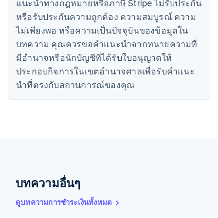
เดนมาร์ก
แนะนําทางกฎหมายหรือภาษี Stripe ไม่รับประกัน
English
หรือรับประกันความถูกต้อง ความสมบูรณ์ ความ
ไทย
ไม่เพียงพอ หรือความเป็นปัจจุบันของข้อมูลใน
ไทย
English
นอร์เวย์
บทความ คุณควรขอคําแนะนําจากทนายความที่
English
มีอํานาจหรือนักบัญชีที่ได้รับใบอนุญาตให้
นิวซีแลนด์
ประกอบกิจการในเขตอํานาจศาลเพื่อรับคําแนะ
English
เนเธอร์แลนด์
นําที่ตรงกับสถานการณ์ของคุณ
Nederlands
English
บราซิล
Português
English
บัลแกเรีย
English
เบลเยียม
Nederlands
Français
Deutsch
English
โปรตุเกส
Português
English
บทความอื่นๆ
โปแลนด์
English
ฝรั่งเศส
ดูบทความการชำระเงินทั้งหมด
Français
English