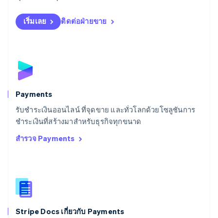
สเปน
Español
English
สโลวาเกีย
เริ่มเลย
ติดต่อฝ่ายขาย
English
สโลวีเนีย
English
Italiano
สวิตเซอร์แลนด์
Deutsch
Français
Italiano
English
สวีเดน
Svenska
English
Payments
สหรัฐอเมริกา
English
Español
简体中文
รับชำระเงินออนไลน์ ที่จุดขาย และทั่วโลกด้วยโซลูชันการ
สหรัฐอาหรับเอมิเรตส์
ชำระเงินที่สร้างมาสำหรับธุรกิจทุกขนาด
English
สำรวจ Payments
สหราชอาณาจักร
English
สาธารณรัฐเช็ก
English
สิงคโปร์
English
简体中文
ออสเตรเลีย
English
Stripe Docs เกี่ยวกับ Payments