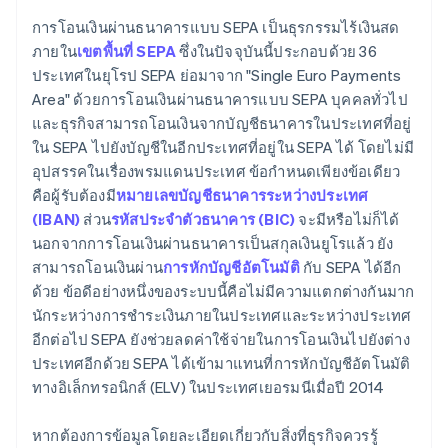
การโอนเงินผ่านธนาคารแบบ SEPA เป็นธุรกรรมไร้เงินสด
ภายใน
เขตพื้นที่ SEPA
ซึ่งในปัจจุบันนี้ประกอบด้วย 36
ประเทศในยุโรป SEPA ย่อมาจาก "Single Euro Payments
Area" ด้วยการโอนเงินผ่านธนาคารแบบ SEPA บุคคลทั่วไป
และธุรกิจสามารถโอนเงินจากบัญชีธนาคารในประเทศที่อยู่
ใน SEPA ไปยังบัญชีในอีกประเทศที่อยู่ใน SEPA ได้ โดยไม่มี
อุปสรรคในเรื่องพรมแดนประเทศ ข้อกำหนดเพียงข้อเดียว
คือผู้รับต้องมี
หมายเลขบัญชีธนาคารระหว่างประเทศ
(IBAN)
ส่วน
รหัสประจำตัวธนาคาร (BIC)
จะมีหรือไม่ก็ได้
นอกจากการโอนเงินผ่านธนาคารเป็นสกุลเงินยูโรแล้ว ยัง
สามารถโอนเงินผ่าน
การหักบัญชีอัตโนมัติ
กับ SEPA ได้อีก
ด้วย ข้อดีอย่างหนึ่งของระบบนี้คือไม่มีความแตกต่างกันมาก
นักระหว่างการชำระเงินภายในประเทศและระหว่างประเทศ
อีกต่อไป SEPA ยังช่วยลดค่าใช้จ่ายในการโอนเงินไปยังต่าง
ประเทศอีกด้วย SEPA ได้เข้ามาแทนที่การหักบัญชีอัตโนมัติ
ทางอิเล็กทรอนิกส์ (ELV) ในประเทศเยอรมนีเมื่อปี 2014
หากต้องการข้อมูลโดยละเอียดเกี่ยวกับสิ่งที่ธุรกิจควรรู้