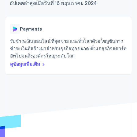
มากกว่า 125
ขายและ VAT
อัปเดตล่าสุดเมื่อวันที่ 16 พฤษภาคม 2024
แพลตฟอร์ม
การใช้งาน
รายการ
Authorization
อัตโนมัติ
Revenue
แผนงานผลิตภัณฑ์
SaaS
ออกบัตรที่มีสเตเบิลคอยน์
Boost
Recognition
การประชุมประจำปีแบบ
รองรับอยู่
ยกระดับการ
เซสชัน
จัดเตรียมและจัดการ
ระบบ
ยอมรับการ
ตำแหน่งงาน
บริการด้วยเอเจนต์
Payments
อัตโนมัติ
ชำระเงิน
Link
ห้องข่าว
ตามอุตสาหกรรม
การชำระเงินที่
สำหรับการ
Stripe
Stripe Press
รับชำระเงินออนไลน์ ที่จุดขาย และทั่วโลกด้วยโซลูชันการ
Sigma
รวดเร็วขึ้น
ทำบัญชี
รายงานที่
บริษัท AI
ชำระเงินที่สร้างมาสำหรับธุรกิจทุกขนาด ตั้งแต่ธุรกิจสตาร์ท
แหล่งข้อมูล
ออกแบบเอง
แวดวงครีเอเตอร์
อัพไปจนถึงองค์กรใหญ่ระดับโลก
Data
เกม
การติดต่อ
Pipeline
ดูข้อมูลเพิ่มเติม
การบริการ การเดินทาง
การเชื่อมต่อการทำงาน
การซิงค์
และสันทนาการ
แอป
ติดต่อฝ่ายขาย
ข้อมูล
ประกันภัย
ตัวอย่างโค้ด
สมัครเป็นพาร์ทเนอร์
สื่อและความบันเทิง
บล็อกของนักพัฒนา
องค์กรไม่แสวงผลกำไร
สถานะ API
บริการเฉพาะทาง
ภาครัฐ
เพิ่มเติม
ธุรกิจค้าปลีก
Product roadmap
ดูสิ่งที่กำลังจะมาถึง
Radar
ระบบนิเวศ
การป้องกันการฉ้อโกง
Atlas