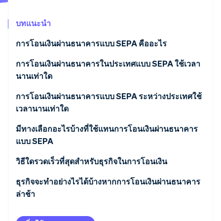
พาร์ทเนอร์
การก่อตั้งบริษัทสตาร์ทอัพ
Stripe App Marketplace
บทแนะนำ
Climate
การขจัดคาร์บอน
การโอนเงินผ่านธนาคารแบบ SEPA คืออะไร
การโอนเงินผ่านธนาคารในประเทศแบบ SEPA ใช้เวลา
นานเท่าใด
Stripe Sessions 2026
การโอนเงินผ่านธนาคารแบบ SEPA ระหว่างประเทศใช้
ดูว่า Stripe กำลังสร้างโครงสร้างพื้นฐานระบบเศรษฐกิจสำหรับ
เวลานานเท่าใด
AI อย่างไร
รับชมเลย
มีทางเลือกอะไรบ้างที่ใช้แทนการโอนเงินผ่านธนาคาร
แบบ SEPA
วิธีใดรวดเร็วที่สุดสำหรับธุรกิจในการโอนเงิน
ธุรกิจจะทำอย่างไรได้บ้างหากการโอนเงินผ่านธนาคาร
ล่าช้า