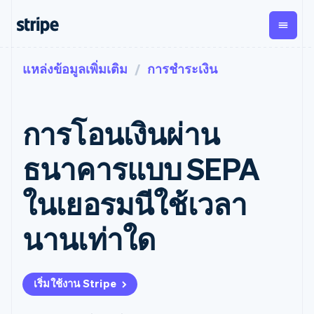
แหล่งข้อมูลเพิ่มเติม
การชำระเงิน
ตามขั้น
เอกสารประกอบ
เรียนรู้
การชำระเงิน
รายรับ
การ
แพลตฟอ
จัดการ
และ
องค์กร
Stripe Docs
บล็อก
เงิน
มาร์เก็ต
Payments
Billing
ธุรกิจสตาร์ทอัพ
ข้อมูลอ้างอิงเกี่ยวกับ API
เรื่องราวจากลูกค้า
การโอนเงินผ่าน
การชำระเงิน
รายรับตาม
เพลส
ไลบรารีและ SDK
คู่มือ
ออนไลน์
แบบแผนล่วง
Stripe Apps
Global
Payment links
หน้า
Metronome
Payouts
Conne
ธนาคารแบบ SEPA
การชำร
ตามกรณีใช้งาน
การชำระเงิน
การเรียกเก็บ
เบิกจ่าย
เงินสำห
การสนับสนุน
แบบไม่ต้อง
เงินตามการ
ให้กับ
ในเยอรมนีใช้เวลา
แพลตฟอ
คู่มือ
การค้าแบบใช้เอเจนต์
เขียนโค้ด
Checkout
ใช้งาน
การชำระเงิน
บุคคลที่
อีคอมเมิร์ซ
รับการสนับสนุน
UI การชำระ
ตามรอบบิล
สาม
บริการทางการเงินที่ผสาน
รับการชำระเงินออนไลน์
แพ็กเกจการสนับสนุนที่ได้
การจัดการ
นานเท่าใด
เงินสำเร็จรูป
รวมในตัว
ติดตั้งใช้งานการชำระเงิน
รับการจัดการ
การชำระเงิน
Elements
การทำงานอัตโนมัติด้าน
สำเร็จรูป
บริการเฉพาะทาง
องค์ประกอบ UI
ตามรอบบิล
Invoicing
การเงิน
สร้างแพลตฟอร์มหรือ
ครั้งเดียวหรือ
ที่ยืดหยุ่น
ธุรกิจทั่วโลก
มาร์เก็ตเพลส
ตามแบบแผน
วิธีการชำระ
เริ่มใช้งาน Stripe
การชำระเงินในแอป
จัดการการชำระเงินตาม
เงิน
ล่วงหน้า
Tax
มาร์เก็ตเพลส
รอบบิล
เข้าถึงได้
คิดภาษีการ
บริษัท
การจัดการเงิน
เสนอการเรียกเก็บเงินตาม