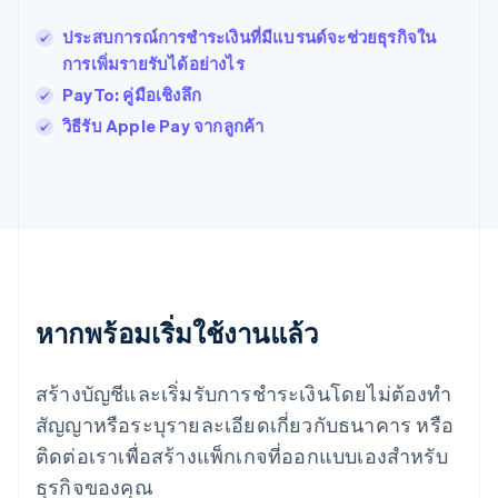
ฟินแลนด์
English
Svenska
ประสบการณ์การชําระเงินที่มีแบรนด์จะช่วยธุรกิจใน
มอลตา
การเพิ่มรายรับได้อย่างไร
English
มาเลเซีย
PayTo: คู่มือเชิงลึก
English
简体中文
วิธีรับ Apple Pay จากลูกค้า
เม็กซิโก
Español
English
ยิบรอลตาร์
English
เยอรมนี
Deutsch
English
โรมาเนีย
English
ลักเซมเบิร์ก
หากพร้อมเริ่มใช้งานแล้ว
Français
Deutsch
English
ลัตเวีย
สร้างบัญชีและเริ่มรับการชำระเงินโดยไม่ต้องทำ
English
ลิกเตนสไตน์
สัญญาหรือระบุรายละเอียดเกี่ยวกับธนาคาร หรือ
Deutsch
English
ติดต่อเราเพื่อสร้างแพ็กเกจที่ออกแบบเองสำหรับ
ลิทัวเนีย
English
ธุรกิจของคุณ