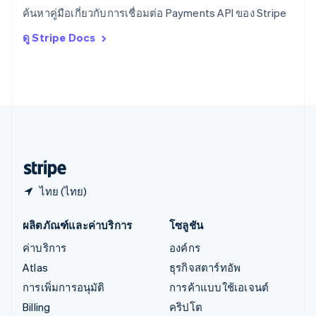
ออสเตรีย
ค้นหาคู่มือเกี่ยวกับการเชื่อมต่อ Payments API ของ Stripe
Deutsch
English
อิตาลี
ดู Stripe Docs
Italiano
English
อินเดีย
English
เอสโตเนีย
English
ไอร์แลนด์
English
ฮังการี
English
ไทย (ไทย)
ผลิตภัณฑ์และค่าบริการ
โซลูชัน
ค่าบริการ
องค์กร
Atlas
ธุรกิจสตาร์ทอัพ
การเพิ่มการอนุมัติ
การค้าแบบใช้เอเจนต์
Billing
คริปโต