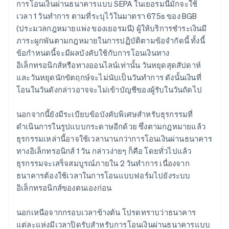
การโอนเงินผ่านธนาคารแบบ SEPA ในเยอรมนีมักจะใช้
เวลา 1 วันทำการ ตามที่ระบุไว้ในมาตรา 675s ของ BGB
(ประมวลกฎหมายแพ่ง ของเยอรมนี) ผู้ให้บริการชำระเงินมี
ภาระผูกพันตามกฎหมายในการปฏิบัติตามข้อจำกัดนี้ ทั้งนี้
ข้อกำหนดนี้จะมีผลบังคับใช้กับการโอนเงินทาง
อิเล็กทรอนิกส์หรือทางออนไลน์เท่านั้น วันหยุดสุดสัปดาห์
และวันหยุดนักขัตฤกษ์จะไม่นับเป็นวันทำการ ดังนั้นเงินที่
โอนในวันดังกล่าวอาจจะไม่เข้าบัญชีของผู้รับในวันถัดไป
นอกจากนี้ยังมีระเบียบข้อบังคับพิเศษสำหรับธุรกรรมที่
ดำเนินการในรูปแบบกระดาษอีกด้วย ซึ่งตามกฎหมายแล้ว
ธุรกรรมเหล่านี้อาจใช้เวลานานกว่าการโอนเงินผ่านธนาคาร
ทางอิเล็กทรอนิกส์ 1 วัน กล่าวง่ายๆ ก็คือ โดยทั่วไปแล้ว
ธุรกรรมจะเสร็จสมบูรณ์ภายใน 2 วันทำการ เนื่องจาก
ธนาคารต้องใช้เวลาในการโอนแบบฟอร์มไปยังระบบ
อิเล็กทรอนิกส์ของตนเองก่อน
นอกเหนือจากกรอบเวลาข้างต้น โปรดทราบว่าธนาคาร
แต่ละแห่งมีเวลาปิดรับสำหรับการโอนเงินผ่านธนาคารแบบ