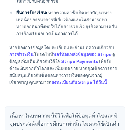
ในการปรับคืนธุรกรรม
ยื่นการร้องเรียน:
หากความล่าช้าเกิดจากปัญหาทาง
เทคนิคของธนาคารที่เกี่ยวข้องและไม่สามารถหา
ทางออกที่น่าพึงพอใจได้อย่างรวดเร็ว ธุรกิจสามารถยื่น
การร้องเรียนอย่างเป็นทางการได้
หากต้องการข้อมูลโดยละเอียดและอ่านบทความเกี่ยวกับ
กรีซ
การชำระเงิน
โปรดไปที่
พอร์ทัลแหล่งข้อมูลของ Stripe
ดู
English
เขตบริหารพิเศษฮ่องกง ประเทศจีน
ข้อมูลเพิ่มเติมเกี่ยวกับวิธีใช้
Stripe Payments
เพื่อรับ
English
简体中文
ชำระเงินจากทั่วโลกและเพิ่มยอดขาย หากคุณต้องการการ
แคนาดา
สนับสนุนเกี่ยวกับขั้นตอนทางการเงินของคุณจากผู้
English
Français
เชี่ยวชาญ คุณสามารถ
ลงทะเบียนกับ Stripe ได้วันนี้
โครเอเชีย
English
Italiano
จีนแผ่นดินใหญ่
简体中文
English
ไซปรัส
English
เนื้อหาในบทความนี้มีไว้เพื่อให้ข้อมูลทั่วไปและมี
ญี่ปุ่น
จุดประสงค์เพื่อการศึกษาเท่านั้น ไม่ควรใช้เป็นคํา
日本語
English