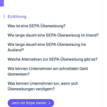
Betrugsprävention
Atlas
Partner
Start-up-Gründung
Stripe App-Marktplatz
Einführung
Climate
CO₂-Entnahme
Was ist eine SEPA-Überweisung?
Identity
Wie lange dauert eine SEPA-Überweisung im Inland?
Online-Identitätsprüfung
Wie lange dauert eine SEPA-Überweisung ins
Ausland?
Welche Alternativen zur SEPA-Überweisung gibt es?
Stripe-Sessions 2026
Wie können Unternehmen am schnellsten Geld
Erfahren Sie, wie Stripe Lösungen für die Wirtsch
Jetzt ansehen
überweisen?
Was können Unternehmen tun, wenn sich
Überweisungen verzögern?
Jetzt mit Stripe starten