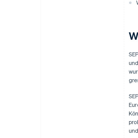
W
SEP
und
wur
gre
SEP
Eur
Kön
pro
und