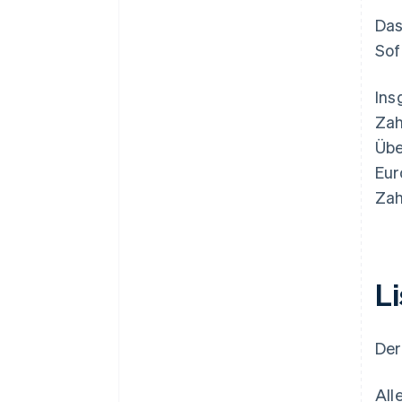
Das
Sof
Ins
Zah
Übe
Eur
Zah
L
Der
All