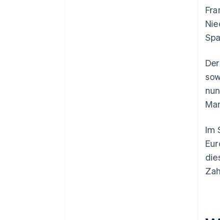
Fra
Nie
Spa
Der
sow
nun
Mar
Im 
Eur
die
Zah