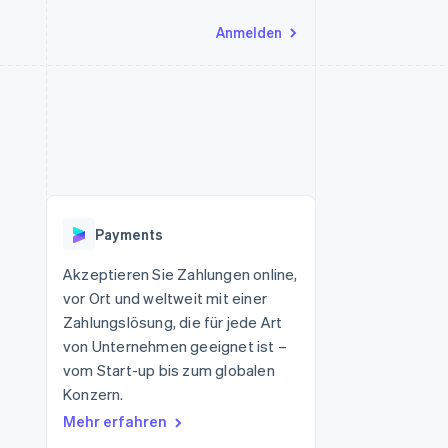
Anmelden
Ressourcen
Ecosystem
Kontakt
nd Marktplätze
Mehr
App-Integrationen
Partner
Sales-Team kontaktieren
Product roadmap
Code-Beispiele
Stripe App-Marktplatz
Partner werden
Ausblick
 Plattformen
Entwickler-Blog
 platforms
eit
API-Status
Radar
Betrugsprävention
eistungen
Payments
Atlas
onen
virtuelle Karten
Start-up-Gründung
Akzeptieren Sie Zahlungen online,
vor Ort und weltweit mit einer
Climate
CO₂-Entnahme
Zahlungslösung, die für jede Art
von Unternehmen geeignet ist –
Identity
Online-Identitätsprüfung
vom Start-up bis zum globalen
Konzern.
Mehr erfahren