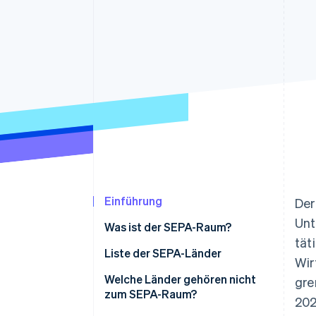
Optimierung der
Datensynchronisier
Autorisierungsraten
Link
Beschleunigter Bezahlvorgang
Financial Connections
Verbundene Finanzdaten
Einführung
De
Unt
Was ist der SEPA-Raum?
tät
Liste der SEPA-Länder
Wir
Welche Länder gehören nicht
gre
zum SEPA-Raum?
202