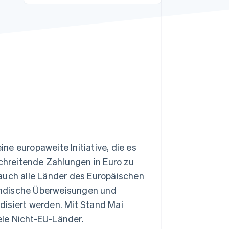
Stripe-Sessions 2026
Erfahren Sie, wie Stripe
Lösungen für die
Wirtschaftsinfrastruktur
für KI aufbaut.
Jetzt ansehen
eine europaweite Initiative, die es
hreitende Zahlungen in Euro zu
 auch alle Länder des Europäischen
ändische Überweisungen und
disiert werden. Mit Stand Mai
ele Nicht-EU-Länder.