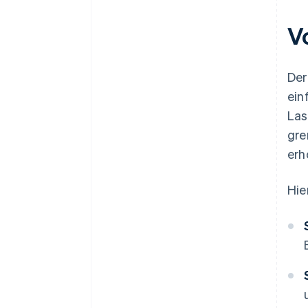
V
Der
ein
Las
gre
erh
Hie