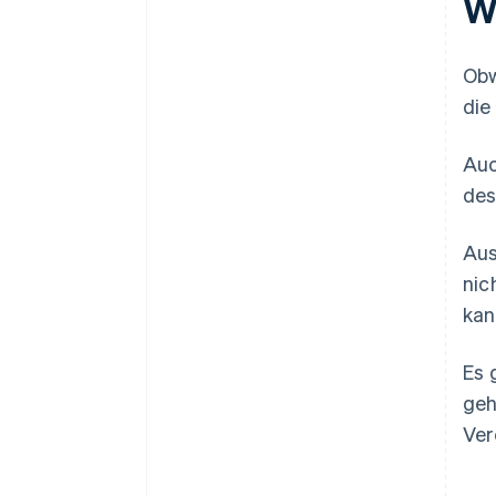
W
Obw
die
Auc
des
Aus
nic
kan
Es 
geh
Ver