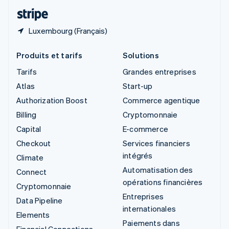
ไทย
English
Luxembourg (Français)
Produits et tarifs
Solutions
Tarifs
Grandes entreprises
Atlas
Start-up
Authorization Boost
Commerce agentique
Billing
Cryptomonnaie
Capital
E-commerce
Checkout
Services financiers
intégrés
Climate
Automatisation des
Connect
opérations financières
Cryptomonnaie
Entreprises
Data Pipeline
internationales
Elements
Paiements dans
Financial Connections