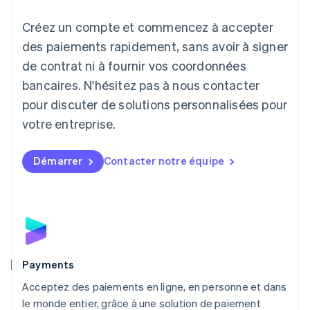
日本語
English
Créez un compte et commencez à accepter
Lettonie
English
des paiements rapidement, sans avoir à signer
Liechtenstein
de contrat ni à fournir vos coordonnées
Deutsch
English
Lituanie
bancaires. N'hésitez pas à nous contacter
English
pour discuter de solutions personnalisées pour
Luxembourg
votre entreprise.
Français
Deutsch
English
Malaisie
English
简体中文
Démarrer
Contacter notre équipe
Malte
English
Mexique
Español
English
Norvège
English
Nouvelle-Zélande
English
Payments
Pays-Bas
Acceptez des paiements en ligne, en personne et dans
Nederlands
English
le monde entier, grâce à une solution de paiement
Pologne