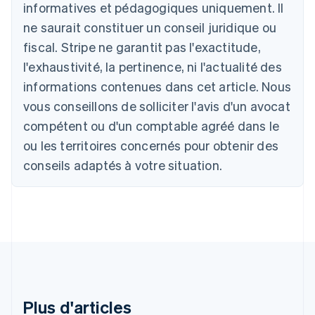
informatives et pédagogiques uniquement. Il
English
ne saurait constituer un conseil juridique ou
Autriche
Deutsch
English
fiscal. Stripe ne garantit pas l'exactitude,
Belgique
l'exhaustivité, la pertinence, ni l'actualité des
Nederlands
Français
Deutsch
English
Brésil
informations contenues dans cet article. Nous
Português
English
vous conseillons de solliciter l'avis d'un avocat
Bulgarie
compétent ou d'un comptable agréé dans le
English
Canada
ou les territoires concernés pour obtenir des
English
Français
conseils adaptés à votre situation.
Chine continentale
简体中文
English
Chypre
English
Croatie
English
Italiano
Danemark
English
Émirats arabes unis
English
Plus d'articles
Espagne