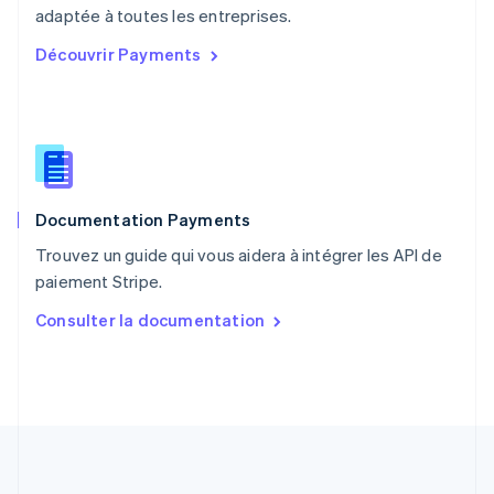
English
adaptée à toutes les entreprises.
Portugal
Découvrir Payments
Português
English
R.A.S. de Hong Kong, Chine
English
简体中文
République tchèque
English
Roumanie
English
Documentation Payments
Royaume-Uni
English
Trouvez un guide qui vous aidera à intégrer les API de
Singapour
paiement Stripe.
English
简体中文
Slovaquie
Consulter la documentation
English
Slovénie
English
Italiano
Suède
Svenska
English
Suisse
Deutsch
Français
Italiano
English
Thaïlande