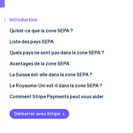
Découvrez les prochaines évolutions
Commerce en ligne
Radar
Prévention de la fraude
Introduction
Écosystème
Atlas
Qu’est-ce que la zone SEPA ?
Constitution de start-up
Partenaires
Liste des pays SEPA
Climate
Stripe App Marketplace
Élimination du carbone
Quels pays ne sont pas dans la zone SEPA ?
Identity
Vérification de l'identité
Avantages de la zone SEPA
La Suisse est-elle dans la zone SEPA ?
Le Royaume-Uni est-il dans la zone SEPA ?
Comment Stripe Payments peut vous aider
Stripe Sessions 2026
Découvrez comment Stripe construit l’infrastructure écono
Regarder la vidéo
Démarrer avec Stripe