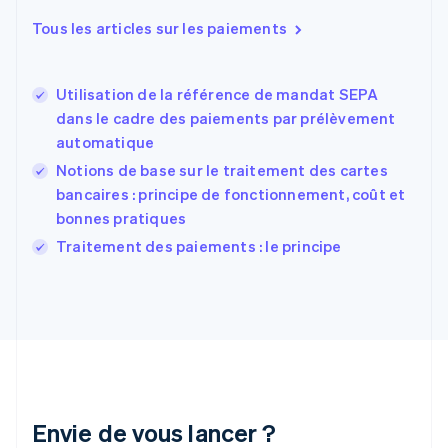
Español
English
Tous les articles sur les paiements
Estonie
English
États-Unis
Utilisation de la référence de mandat SEPA
English
Español
简体中文
dans le cadre des paiements par prélèvement
Finlande
English
Svenska
automatique
France
Notions de base sur le traitement des cartes
Français
English
bancaires : principe de fonctionnement, coût et
Gibraltar
bonnes pratiques
English
Grèce
Traitement des paiements : le principe
English
Hongrie
English
Inde
English
Irlande
English
Italie
Italiano
English
Envie de vous lancer ?
Japon