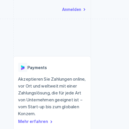
Anmelden
Ressourcen
Ecosystem
Kontakt
nd Marktplätze
Mehr
App-Integrationen
Partner
Sales-Team kontaktieren
Product roadmap
Code-Beispiele
Stripe App-Marktplatz
Partner werden
Ausblick
 Plattformen
Entwickler-Blog
 platforms
eit
API-Status
Radar
Betrugsprävention
eistungen
Payments
Atlas
onen
virtuelle Karten
Start-up-Gründung
Akzeptieren Sie Zahlungen online,
vor Ort und weltweit mit einer
Climate
CO₂-Entnahme
Zahlungslösung, die für jede Art
von Unternehmen geeignet ist –
Identity
Online-Identitätsprüfung
vom Start-up bis zum globalen
Konzern.
Mehr erfahren