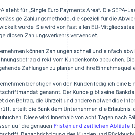
A steht für „Single Euro Payments Area“. Die SEPA-Last
erlässige Zahlungsmethode, die speziell für die Abwic
wickelt wurde. Sie wird von fast allen EU-Mitgliedssta
geldlosen Zahlungsverkehrs verwendet.
ernehmen können Zahlungen schnell und einfach abwic
hnungsbetrag direkt vom Kundenkonto abbuchen. Dies
gehende Zahlungen zu planen und ihre Einnahmequellen 
ernehmen benötigen von den Kunden lediglich eine E
tschriftmandat genannt. Der Kunde gibt seine Bankd
tet den Betrag, die Uhrzeit und andere notwendige Info
rüft, erteilt die Bank dem Unternehmen die Erlaubnis
ubuchen. Diese wird innerhalb von acht Tagen nach Fä
sen auf die genauen
Fristen und zeitlichen Abläufe
f
tschrift, Benachrichtigung des Kunden und Rückbuch