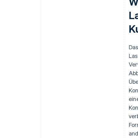
W
L
K
Das
Las
Ver
Abb
Übe
Kon
ein
Kon
ver
For
and