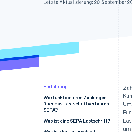
Optimierung der
Datensynchronisier
Letzte Aktualisierung: 20. September 2
Autorisierungsraten
Link
Beschleunigter Bezahlvorgang
Financial Connections
Verbundene Finanzdaten
Einführung
Zah
Kun
Wie funktionieren Zahlungen
über das Lastschriftverfahren
Ums
SEPA?
Fun
Las
Was ist eine SEPA Lastschrift?
um 
Was ist der Unterschied