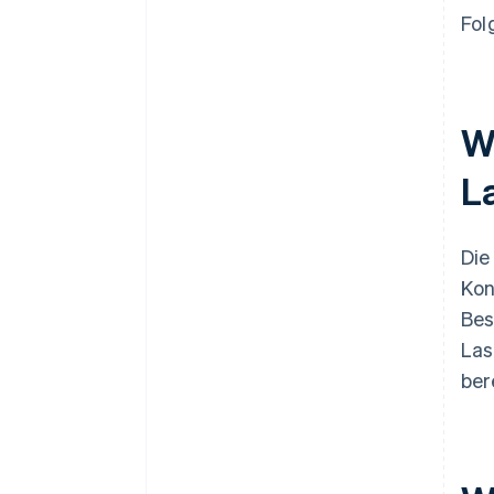
Fol
W
La
Die
Kon
Bes
Las
ber