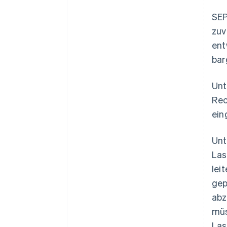
SEP
zuv
ent
bar
Unt
Rec
ein
Unt
Las
lei
gep
abz
müs
Las