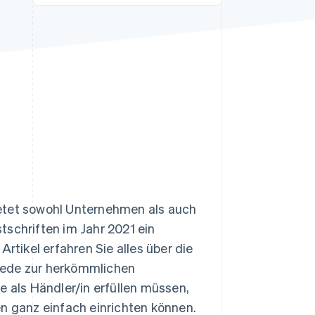
Stripe-Sessions 2026
Erfahren Sie, wie Stripe
Lösungen für die
Wirtschaftsinfrastruktur
für KI aufbaut.
Jetzt ansehen
ietet sowohl Unternehmen als auch
tschriften im Jahr 2021 ein
rtikel erfahren Sie alles über die
iede zur herkömmlichen
e als Händler/in erfüllen müssen,
en ganz einfach einrichten können.