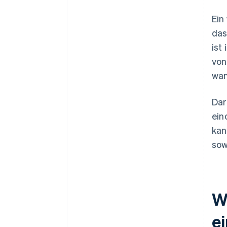
Ein
das
ist
von
wan
Dar
ein
kan
sow
W
e