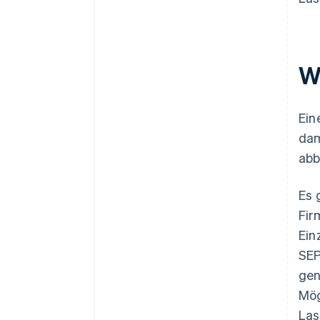
W
Ein
dam
abb
Es 
Fir
Ein
SEP
gen
Mög
Las