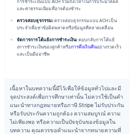
การชําระเงินแบบ ACH รวมถึงเวลาในการประมวลผล
และค่าธรรมเนียมที่อาจต้องชำระ
กรีซ
English
ตรวจสอบธุรกรรม:
ตรวจสอบธุรกรรมแบบ ACH เป็น
เขตบริหารพิเศษฮ่องกง ประเทศจีน
ประจําเพื่อหาข้อผิดพลาดหรือข้อมูลที่คลาดเคลื่อน
English
简体中文
แคนาดา
จัดการการโต้แย้งการชำระเงิน:
ตอบกลับการโต้แย้
English
Français
งการชําระเงินของลูกค้าหรือ
การดึงเงินคืน
อย่างรวดเร็ว
โครเอเชีย
และเป็นมืออาชีพ
English
Italiano
จีนแผ่นดินใหญ่
简体中文
English
ไซปรัส
English
ญี่ปุ่น
เนื้อหาในบทความนี้มีไว้เพื่อให้ข้อมูลทั่วไปและมี
日本語
English
จุดประสงค์เพื่อการศึกษาเท่านั้น ไม่ควรใช้เป็นคํา
เดนมาร์ก
English
แนะนําทางกฎหมายหรือภาษี Stripe ไม่รับประกัน
ไทย
หรือรับประกันความถูกต้อง ความสมบูรณ์ ความ
ไทย
English
นอร์เวย์
ไม่เพียงพอ หรือความเป็นปัจจุบันของข้อมูลใน
English
บทความ คุณควรขอคําแนะนําจากทนายความที่
นิวซีแลนด์