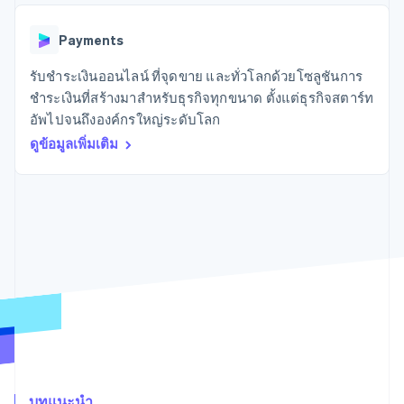
มากกว่า 125
ขายและ VAT
แพลตฟอร์ม
การใช้งาน
รายการ
Authorization
อัตโนมัติ
Revenue
แผนงานผลิตภัณฑ์
SaaS
ออกบัตรที่มีสเตเบิลคอยน์
Boost
Recognition
Payments
การประชุมประจำปีแบบ
รองรับอยู่
ยกระดับการ
เซสชัน
จัดเตรียมและจัดการ
ระบบ
ยอมรับการ
รับชำระเงินออนไลน์ ที่จุดขาย และทั่วโลกด้วยโซลูชันการ
ตำแหน่งงาน
บริการด้วยเอเจนต์
อัตโนมัติ
ชำระเงิน
Link
ห้องข่าว
ชำระเงินที่สร้างมาสำหรับธุรกิจทุกขนาด ตั้งแต่ธุรกิจสตาร์ท
ตามอุตสาหกรรม
การชำระเงินที่
สำหรับการ
Stripe
Stripe Press
อัพไปจนถึงองค์กรใหญ่ระดับโลก
Sigma
รวดเร็วขึ้น
ทำบัญชี
รายงานที่
บริษัท AI
ดูข้อมูลเพิ่มเติม
แหล่งข้อมูล
ออกแบบเอง
แวดวงครีเอเตอร์
Data
เกม
การติดต่อ
Pipeline
การบริการ การเดินทาง
การเชื่อมต่อการทำงาน
การซิงค์
และสันทนาการ
แอป
ติดต่อฝ่ายขาย
ข้อมูล
ประกันภัย
ตัวอย่างโค้ด
สมัครเป็นพาร์ทเนอร์
สื่อและความบันเทิง
บล็อกของนักพัฒนา
องค์กรไม่แสวงผลกำไร
สถานะ API
บริการเฉพาะทาง
ภาครัฐ
เพิ่มเติม
ธุรกิจค้าปลีก
Product roadmap
ดูสิ่งที่กำลังจะมาถึง
Radar
ระบบนิเวศ
การป้องกันการฉ้อโกง
บทแนะนำ
Atlas