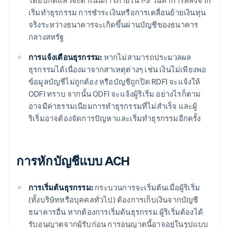
โดยปกติแล้วจะดําเนินการภายใน 1-3 วันทําการหลังจาก
เริ่มทําธุรกรรม การชำระเงินหรือการเคลื่อนย้ายเงินทุน
จริงระหว่างธนาคารจะเกิดขึ้นผ่านบัญชีของธนาคาร
กลางสหรัฐ
การแจ้งเตือนธุรกรรม:
หากไม่สามารถประมวลผล
ธุรกรรมได้เนื่องมาจากสาเหตุต่างๆ เช่น เงินไม่เพียงพอ
ข้อมูลบัญชีไม่ถูกต้อง หรือบัญชีถูกปิด RDFI จะแจ้งให้
ODFI ทราบ จากนั้น ODFI จะแจ้งผู้ริเริ่ม อย่างไรก็ตาม
อาจมีค่าธรรมเนียมการทําธุรกรรมที่ไม่สําเร็จ และผู้
ริเริ่มอาจต้องจัดการปัญหาและเริ่มทําธุรกรรมอีกครั้ง
การหักบัญชีแบบ ACH
การเริ่มต้นธุรกรรม:
กระบวนการจะเริ่มต้นเมื่อผู้ริเริ่ม
(ทั้งบริษัทหรือบุคคลทั่วไป) ต้องการเก็บเงินจากบัญชี
ธนาคารอื่น หากต้องการเริ่มต้นธุรกรรม ผู้ริเริ่มต้องได้
รับอนุญาตจากผู้รับก่อน การอนุญาตนี้อาจอยู่ในรูปแบบ