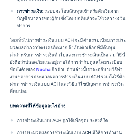
การชําระเงิน:
ระบบจะโอนเงินทุนเข้าหรือหักเงินจาก
บัญชีธนาคารของผู้รับ ซึ่งโดยปกติแล้วจะใช้เวลา 1-3 วัน
ทําการ
โดยทั่วไปการชําระเงินแบบ ACH จะมีค่าธรรมเนียมการประ
มวลผลต่ํากว่าบัตรเครดิตมาก จึงเป็นตัวเลือกที่มีต้นทุน
ต่ําสําหรับการชําระเงินทั่วไปและการชําระเงินเป็นกลุ่ม วิธีนี้
ยังถือว่าปลอดภัยและอยู่ภายใต้การกํากับดูแลโดยระเบียบ
ข้อบังคับของ
Nacha
อีกด้วย ด้านล่างนี้เราจะอธิบายวิธีทํา
งานของการประมวลผลการชําระเงินแบบ ACH รวมถึงวิธีตั้ง
ค่าการชําระเงินแบบ ACH และวิธีแก้ไขปัญหาการชําระเงิน
ที่พบบ่อย
บทความนี้ให้ข้อมูลอะไรบ้าง
การชําระเงินแบบ ACH ถูกใช้เพื่อจุดประสงค์ใด
การประมวลผลการชําระเงินแบบ ACH มีวิธีการทำงาน