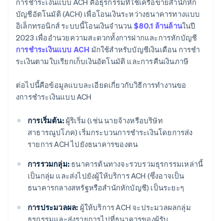
การชําระเงินแบบ ACH คือธุรกรรมที่ใช้เครือข่ายสํานักหัก
บัญชีอัตโนมัติ (ACH) เพื่อโอนเงินระหว่างธนาคารทางแบบ
อิเล็กทรอนิกส์ ระบบนี้โอนเงินจํานวน
$80.1 ล้านล้าน
ในปี
2023 เพื่ออํานวยความสะดวกทั้งการฝากและการหักบัญชี
การชําระเงินแบบ ACH
มักใช้สําหรับบัญชีเงินเดือน การชํา
ระเงินตามใบเรียกเก็บเงินอัตโนมัติ และการคืนเงินภาษี
ต่อไปนี้คือข้อมูลแบบละเอียดเกี่ยวกับวิธีการทํางานขอ
งการชําระเงินแบบ ACH
การเริ่มต้น:
ผู้ริเริ่ม (เช่น นายจ้างหรือบริษัท
สาธารณูปโภค) เริ่มกระบวนการชำระเงินโดยการส่ง
รายการ ACH ไปยังธนาคารของตน
การรวมกลุ่ม:
ธนาคารต้นทางจะรวบรวมธุรกรรมเหล่านี้
เป็นกลุ่ม และส่งไปยังผู้ให้บริการ ACH (ซึ่งอาจเป็น
ธนาคารกลางสหรัฐหรือสำนักหักบัญชี) เป็นระยะๆ
การประมวลผล:
ผู้ให้บริการ ACH จะประมวลผลกลุ่ม
ธุรกรรมและส่งรายการไปที่ธนาคารของผู้รับ