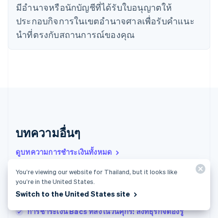
มีอํานาจหรือนักบัญชีที่ได้รับใบอนุญาตให้
English
เนเธอร์แลนด์
ประกอบกิจการในเขตอํานาจศาลเพื่อรับคําแนะ
Nederlands
English
นําที่ตรงกับสถานการณ์ของคุณ
บราซิล
Português
English
บัลแกเรีย
English
เบลเยียม
Nederlands
Français
Deutsch
English
โปรตุเกส
Português
English
โปแลนด์
English
บทความอื่นๆ
ฝรั่งเศส
Français
English
ดูบทความการชำระเงินทั้งหมด
ฟินแลนด์
English
Svenska
You’re viewing our website for Thailand, but it looks like
มอลตา
you’re in the United States.
กฎหมายต่อต้านการฉ้อโกงในสเปน
English
Switch to the United States site
มาเลเซีย
กฎหมาย Create and Grow ในสเปน
English
简体中文
การชําระเงิน Bacs ที่ส่งในวันศุกร์: สิ่งที่ธุรกิจต้องรู้
เม็กซิโก