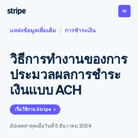
แหล่งข้อมูลเพิ่มเติม
การชำระเงิน
ตามขั้น
เอกสารประกอบ
เรียนรู้
การชำระเงิน
รายรับ
การ
แพลตฟอ
จัดการ
และ
องค์กร
Stripe Docs
บล็อก
เงิน
มาร์เก็ต
Payments
Billing
ธุรกิจสตาร์ทอัพ
ข้อมูลอ้างอิงเกี่ยวกับ API
เรื่องราวจากลูกค้า
วิธีการทํางานของการ
การชำระเงิน
รายรับตาม
เพลส
ไลบรารีและ SDK
คู่มือ
ออนไลน์
แบบแผนล่วง
Stripe Apps
Global
Payment links
หน้า
Metronome
Payouts
Conne
ประมวลผลการชําระ
การชำร
ตามกรณีใช้งาน
การชำระเงิน
การเรียกเก็บ
เบิกจ่าย
เงินสำห
การสนับสนุน
แบบไม่ต้อง
เงินตามการ
ให้กับ
เงินแบบ ACH
แพลตฟอ
คู่มือ
การค้าแบบใช้เอเจนต์
เขียนโค้ด
Checkout
ใช้งาน
การชำระเงิน
บุคคลที่
อีคอมเมิร์ซ
รับการสนับสนุน
UI การชำระ
ตามรอบบิล
สาม
บริการทางการเงินที่ผสาน
รับการชำระเงินออนไลน์
แพ็กเกจการสนับสนุนที่ได้
การจัดการ
เงินสำเร็จรูป
รวมในตัว
ติดตั้งใช้งานการชำระเงิน
รับการจัดการ
การชำระเงิน
Elements
เริ่มใช้งาน Stripe
การทำงานอัตโนมัติด้าน
สำเร็จรูป
บริการเฉพาะทาง
องค์ประกอบ UI
ตามรอบบิล
Invoicing
การเงิน
สร้างแพลตฟอร์มหรือ
ครั้งเดียวหรือ
ที่ยืดหยุ่น
ธุรกิจทั่วโลก
มาร์เก็ตเพลส
ตามแบบแผน
วิธีการชำระ
อัปเดตล่าสุดเมื่อวันที่ 5 ธันวาคม 2024
การชำระเงินในแอป
จัดการการชำระเงินตาม
เงิน
ล่วงหน้า
Tax
มาร์เก็ตเพลส
รอบบิล
เข้าถึงได้
คิดภาษีการ
บริษัท
การจัดการเงิน
เสนอการเรียกเก็บเงินตาม