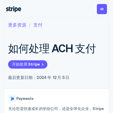
更多资源
支付
按企业阶段
文档
学习
支付
营收
资金管理
平台
易市
大型企业
Stripe 文档
博客
Payments
Billing
Treasury
初创企业
API 参考文档
客户案例
如何处理 ACH 支付
在线支付
经常性收入
Con
库与 SDK
指南
企业财务
Managed
Metronome
Stripe Apps
Payments
按用量计费
Global
平台
备案商家解决
Payouts
Subscriptions
Capi
按应用场景
方案
平
开始使用 Stripe
支持
向第三方
订阅管理
Payment links
客户
指南
智能体商务
打款
Invoicing
Trea
加密货币
获取支持
无代码支付
一次性或定期
Capital
平
最后更新日期：2024 年 12 月 5 日
电子商务
接受线上付款
托管支持方案
企业融资
Checkout
账单
嵌入
嵌入式金融
实施预置结账流程
专业服务
预构建支付界
Crypto
Tax
融服
财务自动化
构建平台或交易市场
钱包、稳
面
销售税和增值
Iss
全球化企业
管理订阅
定币发行
Elements
税自动化
实体
Payments
应用内支付
提供按用量计费
灵活的 UI 组件
和发卡基
Crypto
Revenue
虚拟
交易市场
发行稳定币支持的支付卡
Onramp
Payment
Recognition
础设施
公司
资金管理
通过智能体配置和管理服
无论您是快速成长的初创公司，还是全球化企业，Stripe
可嵌入的
methods
会计自动化
平台
务