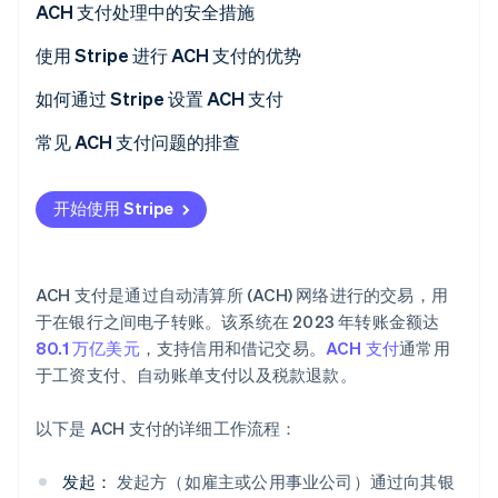
ACH 借记
ACH 贷记
ACH 支付处理中的安全措施
初创企业注册
Climate
ACH 借记
最佳实践
使用 Stripe 进行 ACH 支付的优势
碳移除
Stripe 的具体功能
如何通过 Stripe 设置 ACH 支付
Identity
在线身份验证
创建 Stripe 账户
常见 ACH 支付问题的排查
处理 ACH 支付
常见 ACH 支付问题及解决方案
开始使用 Stripe
避免 ACH 支付问题的最佳实践
Stripe Sessions 2026
了解 Stripe 如何为 AI 构建经济基础设施。
ACH 支付是通过自动清算所 (ACH) 网络进行的交易，用
立即观看
于在银行之间电子转账。该系统在 2023 年转账金额达
80.1 万亿美元
，支持信用和借记交易。
ACH 支付
通常用
于工资支付、自动账单支付以及税款退款。
以下是 ACH 支付的详细工作流程：
发起：
发起方（如雇主或公用事业公司）通过向其银