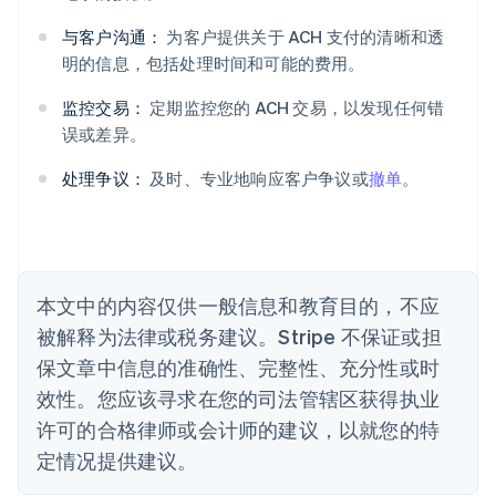
English
奥地利
与客户沟通：
为客户提供关于 ACH 支付的清晰和透
Deutsch
English
明的信息，包括处理时间和可能的费用。
澳大利亚
English
监控交易：
定期监控您的 ACH 交易，以发现任何错
巴西
误或差异。
Português
English
保加利亚
处理争议：
及时、专业地响应客户争议或
撤单
。
English
比利时
Nederlands
Français
Deutsch
English
波兰
English
丹麦
本文中的内容仅供一般信息和教育目的，不应
English
被解释为法律或税务建议。Stripe 不保证或担
德国
保文章中信息的准确性、完整性、充分性或时
Deutsch
English
法国
效性。您应该寻求在您的司法管辖区获得执业
Français
English
许可的合格律师或会计师的建议，以就您的特
芬兰
定情况提供建议。
English
Svenska
荷兰