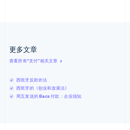
Nederlands
English
加拿大
English
Français
捷克
English
克罗地亚
English
Italiano
拉脱维亚
更多文章
English
立陶宛
查看所有“支付”相关文章
English
列支敦士登
Deutsch
English
卢森堡
西班牙反欺诈法
Français
Deutsch
English
西班牙的《创业和发展法》
罗马尼亚
周五发送的 Bacs 付款：企业须知
English
马尔他
English
马来西亚
English
简体中文
美国