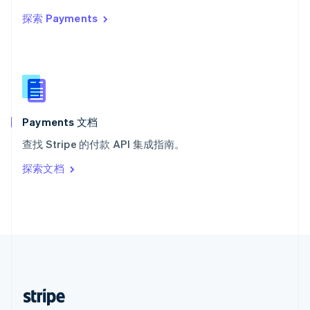
English
探索 Payments
西班牙
Español
English
新加坡
English
简体中文
新西兰
English
匈牙利
English
Payments 文档
意大利
查找 Stripe 的付款 API 集成指南。
Italiano
English
印度
探索文档
English
英国
English
直布罗陀
English
中国内地
简体中文
English
中国香港特别行政区
English
简体中文