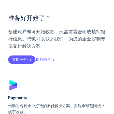
English
Español
简体中文
墨西哥
Español
English
准备好开始了？
挪威
English
葡萄牙
创建账户即可开始收款，无需签署合同或填写银
Português
English
行信息。您也可以联系我们，为您的企业定制专
日本
日本語
English
属支付解决方案。
瑞典
Svenska
English
瑞士
立即开始
联系销售
Deutsch
Français
Italiano
English
塞浦路斯
English
斯洛伐克
English
斯洛文尼亚
English
Italiano
Payments
泰国
ไทย
English
借助为各种企业打造的支付解决方案，实现全球范围线上
希腊
线下收款。