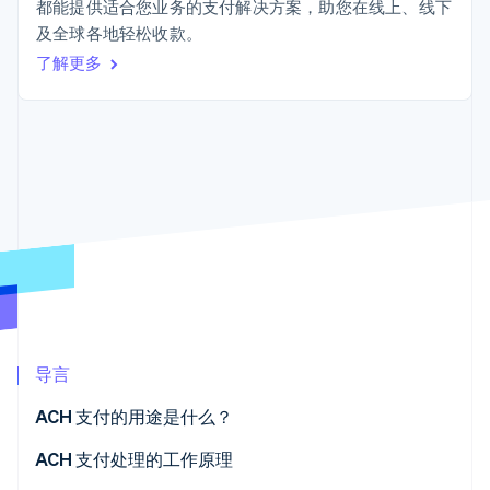
接入 125+ 种支
加密货币
Stripe Sigma
都能提供适合您业务的支付解决方案，助您在线上、线下
产品路线图
SaaS
付方式
自定义报告
购买
及全球各地轻松收款。
Sessions 年度大会
Terminal
Data Pipeline
招聘
了解更多
线下支付
数据同步
资讯中心
Authorization
资源
Stripe Press
Boost
按行业
支付成功率优
应用集成
化
AI 企业
代码示例
Link
创作者经济
开发者博客
联系
加速结账
游戏
API 状态
Financial
酒店、旅游与休闲
联系销售
Connections
保险
成为合作伙伴
关联金融账户
媒体与娱乐
数据
非营利组织
专业服务
公共部门
零售
更多
导言
Product roadmap
了解未来规划
生态系统
ACH 支付的用途是什么？
Radar
合作伙伴
欺诈防范
ACH 贷记
ACH 支付处理的工作原理
Stripe App Marketplace
Atlas