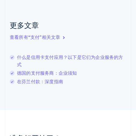
捷克
English
克罗地亚
English
Italiano
更多文章
拉脱维亚
English
查看所有“支付”相关文章
立陶宛
English
列支敦士登
什么是信用卡支付应用？以下是它们为企业服务的方
Deutsch
English
卢森堡
式
Français
Deutsch
English
德国的支付服务商：企业须知
罗马尼亚
在芬兰付款：深度指南
English
马尔他
English
马来西亚
English
简体中文
美国
English
Español
简体中文
墨西哥
Español
English