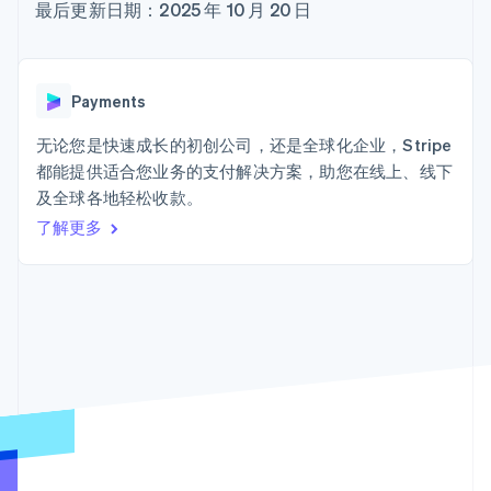
加密货币
上
Stripe Sigma
最后更新日期：2025 年 10 月 20 日
产品路线图
SaaS
自定义报告
购买
Terminal
Sessions 年度大会
线下支付
Data Pipeline
招聘
数据同步
Authorization
资讯中心
Boost
资源
Stripe Press
Payments
支付成功率优
按行业
化
应用集成
无论您是快速成长的初创公司，还是全球化企业，Stripe
Link
AI 企业
代码示例
加速结账
都能提供适合您业务的支付解决方案，助您在线上、线下
创作者经济
开发者博客
联系
Financial
游戏
API 状态
及全球各地轻松收款。
Connections
酒店、旅游与休闲
联系销售
了解更多
关联金融账户
保险
成为合作伙伴
数据
媒体与娱乐
非营利组织
专业服务
公共部门
零售
更多
Product roadmap
了解未来规划
生态系统
Radar
欺诈防范
合作伙伴
Atlas
Stripe App Marketplace
初创企业注册