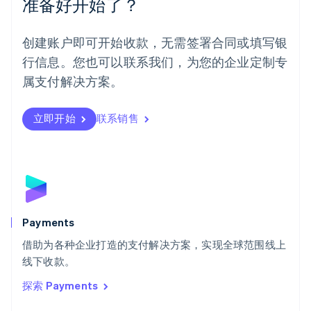
准备好开始了？
挪威
English
葡萄牙
创建账户即可开始收款，无需签署合同或填写银
Português
English
行信息。您也可以联系我们，为您的企业定制专
日本
日本語
English
属支付解决方案。
瑞典
Svenska
English
瑞士
立即开始
联系销售
Deutsch
Français
Italiano
English
塞浦路斯
English
斯洛伐克
English
斯洛文尼亚
English
Italiano
Payments
泰国
ไทย
English
借助为各种企业打造的支付解决方案，实现全球范围线上
希腊
线下收款。
English
探索 Payments
西班牙
Español
English