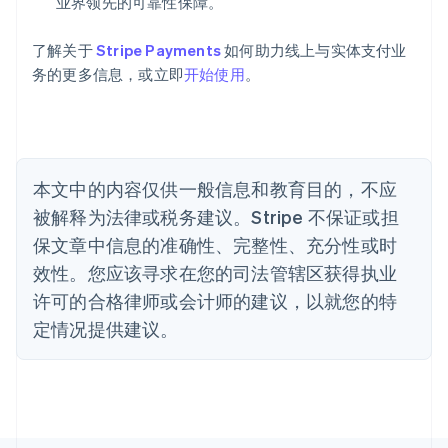
业界领先的可靠性保障。
澳大利亚
English
巴西
了解关于
Stripe Payments
如何助力线上与实体支付业
Português
English
务的更多信息，或立即
开始使用
。
保加利亚
English
比利时
Nederlands
Français
Deutsch
English
波兰
本文中的内容仅供一般信息和教育目的，不应
English
丹麦
被解释为法律或税务建议。Stripe 不保证或担
English
保文章中信息的准确性、完整性、充分性或时
德国
效性。您应该寻求在您的司法管辖区获得执业
Deutsch
English
法国
许可的合格律师或会计师的建议，以就您的特
Français
English
定情况提供建议。
芬兰
English
Svenska
荷兰
Nederlands
English
加拿大
English
Français