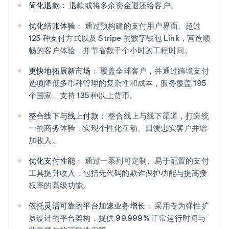
简化退款：
退款或将多余资金退还给客户。
优化结账体验：
通过预构建的支付用户界面、超过
125 种支付方式以及 Stripe 的数字钱包 Link，营造顺
畅的客户体验，并节省数千个小时的工程时间。
更快地拓展新市场：
覆盖全球客户，并通过跨境支付
选项降低多币种管理的复杂性和成本，服务覆盖 195
个国家、支持 135 种以上货币。
整合线下与线上付款：
整合线上与线下渠道，打造统
一的商务体验，实现个性化互动、回馈忠实客户并增
加收入。
阿联酋
优化支付性能：
通过一系列可定制、易于配置的支付
English
爱尔兰
工具提升收入，包括无代码的欺诈保护功能与提高授
English
权率的高级功能。
爱沙尼亚
English
依托灵活可靠的平台加速业务增长：
采用专为弹性扩
奥地利
展设计的平台架构，提供 99.999% 正常运行时间与
Deutsch
English