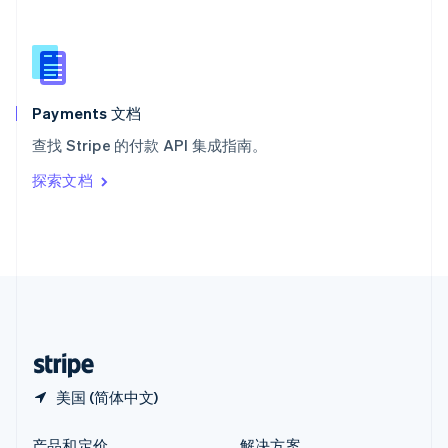
新加坡
English
简体中文
新西兰
English
匈牙利
English
Payments 文档
意大利
查找 Stripe 的付款 API 集成指南。
Italiano
English
印度
探索文档
English
英国
English
直布罗陀
English
中国内地
简体中文
English
中国香港特别行政区
English
简体中文
美国 (简体中文)
产品和定价
解决方案