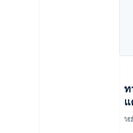
ท
แ
วิธ