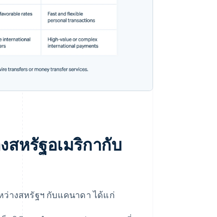
งสหรัฐอเมริกากับ
ะหว่างสหรัฐฯ กับแคนาดา ได้แก่