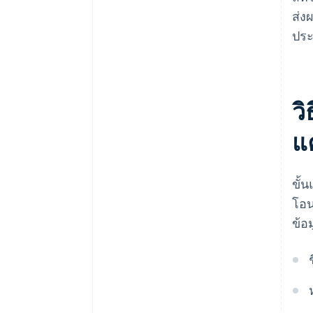
ส่ง
ประ
ว
แ
ขั้
โอน
ข้อม