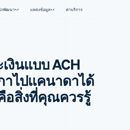
นักพัฒนา
แหล่งข้อมูล
ค่าบริการ
ใช้งาน
นุน
คู่มือ
ตามอุตสาหกรรม
บริษัท
การจัดการเงิน
แพลตฟอร์มและ
บใช้เอเจนต์
นับสนุน
รับการชำระเงินออนไลน์
บริษัท AI
แผนงานผลิตภัณฑ์
Global Payouts
Connect
์ซ
ารสนับสนุนที่ได้รับการจัดการ
ติดตั้งใช้งานการชำระเงินสำเร็จรูป
แวดวงครีเอเตอร์
การประชุมประจำปีแบบเซสชั
วงหน้า
เบิกจ่ายให้กับบุคคลที่สาม
การชำระเงินส
งการเงินที่ผสานรวมในตัว
ฉพาะทาง
สร้างแพลตฟอร์มหรือมาร์เก็ตเพลส
เกม
ตำแหน่งงาน
ะเงินแบบ ACH
อัตโนมัติด้านการเงิน
จัดการการชำระเงินตามรอบบิล
การบริการ การเดินทาง และส
ห้องข่าว
การใช้งาน
วโลก
เสนอการเรียกเก็บเงินตามการใช้งาน
Stripe Press
บิล
เงินในแอป
ออกบัตรที่มีสเตเบิลคอยน์รองรับอยู่
ประกันภัย
งินตามรอบ
เพลส
จัดเตรียมและจัดการบริการด้วยเอเจนต์
สื่อและความบันเทิง
ิกาไปแคนาดาได้
รเงิน
องค์กรไม่แสวงผลกำไร
ร์ม
บริการเฉพาะทาง
บแผนล่วง
ภาครัฐ
ือสิ่งที่คุณควรรู้
ธุรกิจค้าปลีก
VAT
on
การทำบัญชี