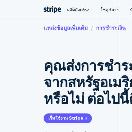
ผลิตภัณฑ์
โซลูชัน
แหล่งข้อมูลเพิ่มเติม
การชำระเงิน
ตามขั้น
เอกสารประกอบ
เรียนรู้
ตามกรณี
การสนับส
การชำระเงิน
รายรับ
องค์กร
Stripe Docs
บล็อก
การค้าแบ
รับการส
Payments
Billing
ธุรกิจสตาร์ทอัพ
ข้อมูลอ้างอิงเกี่ยวกับ API
เรื่องราวจากลูกค้า
อีคอมเมิร
แพ็กเกจก
การชำระเงินออนไลน์
รายรับตามแบบแผนล่
ไลบรารีและ SDK
คู่มือ
บริการทา
บริการเ
Payment links
Metronome
Stripe Apps
คุณส่งการชําร
การทำงาน
การชำระเงินแบบไม่ต้องเขียน
การเรียกเก็บเงินตาม
ธุรกิจทั่
โค้ด
การชำระเงินตามรอบ
การชำระ
การจัดการการชำระเ
Checkout
มาร์เก็ต
จากสหรัฐอเมร
UI การชำระเงินสำเร็จรูป
บิล
การจัดกา
Elements
Invoicing
แพลตฟอ
องค์ประกอบ UI ที่ยืดหยุ่น
ครั้งเดียวหรือตามแบ
SaaS
หรือไม่ ต่อไปนี้ค
วิธีการชำระเงิน
หน้า
เข้าถึงได้มากกว่า 125 รายการ
Tax
Authorization Boost
คิดภาษีการขายและ 
ยกระดับการยอมรับการชำระเงิน
อัตโนมัติ
Link
Revenue Recogniti
เริ่มใช้งาน Stripe
การชำระเงินที่รวดเร็วขึ้น
ระบบอัตโนมัติสำหรับ
Stripe Sigma