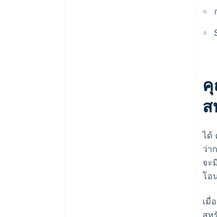
ค
ส
ได้
ว่า
จะม
โอน
เมื
สหร