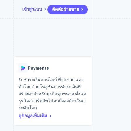
เข้าสู่ระบบ
ติดต่อฝ่ายขาย
แหล่งข้อมูล
ระบบนิเวศ
การติดต่อ
มาร์เก็ตเพลส
เพิ่มเติม
การเชื่อมต่อการทำงานแอป
พาร์ทเนอร์
ติดต่อฝ่ายขาย
Product roadmap
น
ตัวอย่างโค้ด
Stripe App Marketplace
สมัครเป็นพาร์ทเนอร์
ดูสิ่งที่กำลังจะมาถึง
ำหรับแพลตฟอร์ม
บล็อกของนักพัฒนา
ันทนาการ
สถานะ API
Radar
การป้องกันการฉ้อโกง
Payments
Atlas
การก่อตั้งบริษัทสตาร์ทอัพ
รับชำระเงินออนไลน์ ที่จุดขาย และ
ทั่วโลกด้วยโซลูชันการชำระเงินที่
Climate
การขจัดคาร์บอน
สร้างมาสำหรับธุรกิจทุกขนาด ตั้งแต่
ธุรกิจสตาร์ทอัพไปจนถึงองค์กรใหญ่
ระดับโลก
ดูข้อมูลเพิ่มเติม