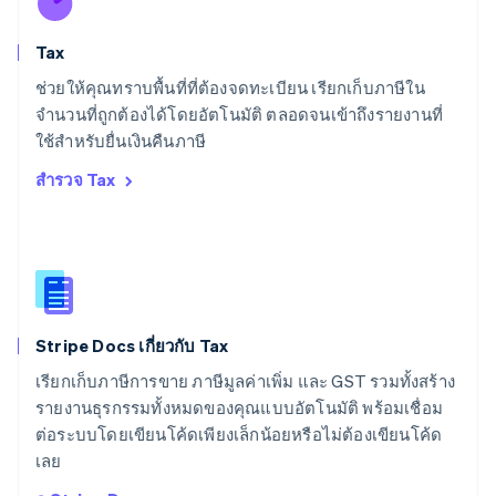
English
สโลวีเนีย
Tax
English
Italiano
สวิตเซอร์แลนด์
ช่วยให้คุณทราบพื้นที่ที่ต้องจดทะเบียน เรียกเก็บภาษีใน
Deutsch
Français
Italiano
English
จำนวนที่ถูกต้องได้โดยอัตโนมัติ ตลอดจนเข้าถึงรายงานที่
สวีเดน
ใช้สำหรับยื่นเงินคืนภาษี
Svenska
English
สหรัฐอเมริกา
สำรวจ Tax
English
Español
简体中文
สหรัฐอาหรับเอมิเรตส์
English
สหราชอาณาจักร
English
สาธารณรัฐเช็ก
English
Stripe Docs เกี่ยวกับ Tax
สิงคโปร์
English
简体中文
เรียกเก็บภาษีการขาย ภาษีมูลค่าเพิ่ม และ GST รวมทั้งสร้าง
ออสเตรเลีย
รายงานธุรกรรมทั้งหมดของคุณแบบอัตโนมัติ พร้อมเชื่อม
English
ต่อระบบโดยเขียนโค้ดเพียงเล็กน้อยหรือไม่ต้องเขียนโค้ด
ออสเตรีย
เลย
Deutsch
English
อิตาลี