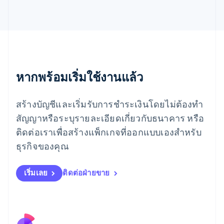
English
มาเลเซีย
English
简体中文
เม็กซิโก
Español
English
ยิบรอลตาร์
English
หากพร้อมเริ่มใช้งานแล้ว
เยอรมนี
Deutsch
English
โรมาเนีย
สร้างบัญชีและเริ่มรับการชำระเงินโดยไม่ต้องทำ
English
สัญญาหรือระบุรายละเอียดเกี่ยวกับธนาคาร หรือ
ลักเซมเบิร์ก
ติดต่อเราเพื่อสร้างแพ็กเกจที่ออกแบบเองสำหรับ
Français
Deutsch
English
ลัตเวีย
ธุรกิจของคุณ
English
ลิกเตนสไตน์
Deutsch
English
เริ่มเลย
ติดต่อฝ่ายขาย
ลิทัวเนีย
English
สเปน
Español
English
สโลวาเกีย