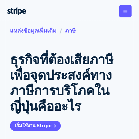
แหล่งข้อมูลเพิ่มเติม
ภาษี
ตามขั้น
เอกสารประกอบ
เรียนรู้
การชำระเงิน
รายรับ
การ
แพลตฟอ
จัดการ
และ
องค์กร
Stripe Docs
บล็อก
เงิน
มาร์เก็ต
Payments
Billing
ธุรกิจสตาร์ทอัพ
ข้อมูลอ้างอิงเกี่ยวกับ API
เรื่องราวจากลูกค้า
ธุรกิจที่ต้องเสียภาษี
การชำระเงิน
รายรับตาม
เพลส
ไลบรารีและ SDK
คู่มือ
ออนไลน์
แบบแผนล่วง
Stripe Apps
Global
Payment links
หน้า
Metronome
Payouts
Conne
เพื่อจุดประสงค์ทาง
การชำร
ตามกรณีใช้งาน
การชำระเงิน
การเรียกเก็บ
เบิกจ่าย
เงินสำห
การสนับสนุน
แบบไม่ต้อง
เงินตามการ
ให้กับ
ภาษีการบริโภคใน
แพลตฟอ
คู่มือ
การค้าแบบใช้เอเจนต์
เขียนโค้ด
Checkout
ใช้งาน
การชำระเงิน
บุคคลที่
อีคอมเมิร์ซ
รับการสนับสนุน
UI การชำระ
ตามรอบบิล
สาม
บริการทางการเงินที่ผสาน
รับการชำระเงินออนไลน์
แพ็กเกจการสนับสนุนที่ได้
การจัดการ
ญี่ปุ่นคืออะไร
เงินสำเร็จรูป
รวมในตัว
ติดตั้งใช้งานการชำระเงิน
รับการจัดการ
การชำระเงิน
Elements
การทำงานอัตโนมัติด้าน
สำเร็จรูป
บริการเฉพาะทาง
องค์ประกอบ UI
ตามรอบบิล
Invoicing
การเงิน
สร้างแพลตฟอร์มหรือ
ครั้งเดียวหรือ
ที่ยืดหยุ่น
ธุรกิจทั่วโลก
มาร์เก็ตเพลส
ตามแบบแผน
วิธีการชำระ
เริ่มใช้งาน Stripe
การชำระเงินในแอป
จัดการการชำระเงินตาม
เงิน
ล่วงหน้า
Tax
มาร์เก็ตเพลส
รอบบิล
เข้าถึงได้
คิดภาษีการ
บริษัท
การจัดการเงิน
เสนอการเรียกเก็บเงินตาม