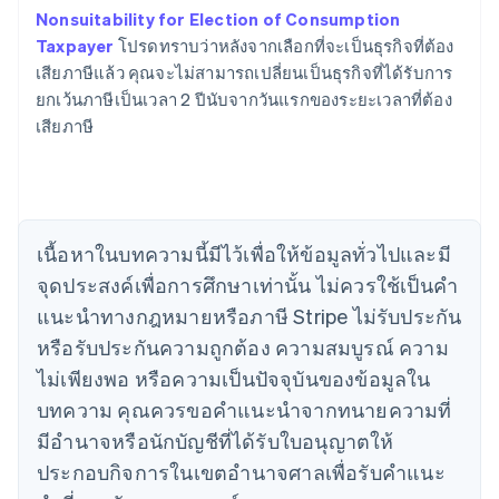
Nonsuitability for Election of Consumption
Taxpayer
โปรดทราบว่าหลังจากเลือกที่จะเป็นธุรกิจที่ต้อง
เสียภาษีแล้ว คุณจะไม่สามารถเปลี่ยนเป็นธุรกิจที่ได้รับการ
ยกเว้นภาษีเป็นเวลา 2 ปีนับจากวันแรกของระยะเวลาที่ต้อง
เสียภาษี
กรีซ
English
เขตบริหารพิเศษฮ่องกง ประเทศจีน
English
简体中文
แคนาดา
English
Français
เนื้อหาในบทความนี้มีไว้เพื่อให้ข้อมูลทั่วไปและมี
โครเอเชีย
จุดประสงค์เพื่อการศึกษาเท่านั้น ไม่ควรใช้เป็นคํา
English
Italiano
จีนแผ่นดินใหญ่
แนะนําทางกฎหมายหรือภาษี Stripe ไม่รับประกัน
简体中文
English
หรือรับประกันความถูกต้อง ความสมบูรณ์ ความ
ไซปรัส
ไม่เพียงพอ หรือความเป็นปัจจุบันของข้อมูลใน
English
ญี่ปุ่น
บทความ คุณควรขอคําแนะนําจากทนายความที่
日本語
English
มีอํานาจหรือนักบัญชีที่ได้รับใบอนุญาตให้
เดนมาร์ก
ประกอบกิจการในเขตอํานาจศาลเพื่อรับคําแนะ
English
ไทย