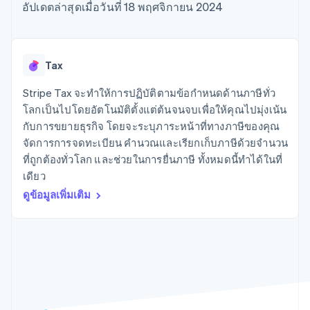
มากกว่า 125
ขายและ VAT
อัปเดตล่าสุดเมื่อวันที่ 18 พฤศจิกายน 2024
แพลตฟอร์ม
การใช้งาน
รายการ
Authorization
อัตโนมัติ
Revenue
แผนงานผลิตภัณฑ์
SaaS
ออกบัตรที่มีสเตเบิลคอยน์
Boost
Recognition
การประชุมประจำปีแบบ
รองรับอยู่
ยกระดับการ
เซสชัน
จัดเตรียมและจัดการ
ระบบ
ยอมรับการ
ตำแหน่งงาน
บริการด้วยเอเจนต์
Tax
อัตโนมัติ
ชำระเงิน
Link
ห้องข่าว
ตามอุตสาหกรรม
การชำระเงินที่
สำหรับการ
Stripe
Stripe Press
Stripe Tax จะทำให้การปฏิบัติตามข้อกำหนดด้านภาษีทั่ว
Sigma
รวดเร็วขึ้น
ทำบัญชี
รายงานที่
บริษัท AI
โลกเป็นไปโดยอัตโนมัติตั้งแต่ต้นจนจบเพื่อให้คุณไปมุ่งเน้น
แหล่งข้อมูล
ออกแบบเอง
แวดวงครีเอเตอร์
กับการขยายธุรกิจ โดยจะระบุภาระหน้าที่ทางภาษีของคุณ
Data
เกม
การติดต่อ
จัดการการจดทะเบียน คำนวณและเรียกเก็บภาษีด้วยจำนวน
Pipeline
การบริการ การเดินทาง
การเชื่อมต่อการทำงาน
การซิงค์
และสันทนาการ
แอป
ที่ถูกต้องทั่วโลก และช่วยในการยื่นภาษี ทั้งหมดนี้ทำได้ในที่
ติดต่อฝ่ายขาย
ข้อมูล
ประกันภัย
ตัวอย่างโค้ด
สมัครเป็นพาร์ทเนอร์
เดียว
สื่อและความบันเทิง
บล็อกของนักพัฒนา
ดูข้อมูลเพิ่มเติม
องค์กรไม่แสวงผลกำไร
สถานะ API
บริการเฉพาะทาง
ภาครัฐ
เพิ่มเติม
ธุรกิจค้าปลีก
Product roadmap
ดูสิ่งที่กำลังจะมาถึง
Radar
ระบบนิเวศ
การป้องกันการฉ้อโกง
Atlas