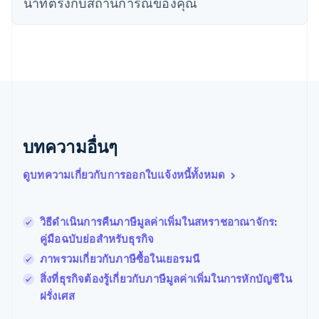
นําที่ตรงกับสถานการณ์ของคุณ
ไทย
English
นอร์เวย์
English
นิวซีแลนด์
English
เนเธอร์แลนด์
Nederlands
English
บราซิล
Português
English
บทความอื่นๆ
บัลแกเรีย
English
เบลเยียม
ดูบทความเกี่ยวกับการออกใบแจ้งหนี้ทั้งหมด
Nederlands
Français
Deutsch
English
โปรตุเกส
Português
English
วิธีดําเนินการคืนภาษีมูลค่าเพิ่มในสหราชอาณาจักร:
โปแลนด์
คู่มือฉบับย่อสำหรับธุรกิจ
English
ฝรั่งเศส
ภาพรวมเกี่ยวกับภาษีซื้อในเยอรมนี
Français
English
สิ่งที่ธุรกิจต้องรู้เกี่ยวกับภาษีมูลค่าเพิ่มในการหักบัญชีใน
ฟินแลนด์
ฝรั่งเศส
English
Svenska
มอลตา