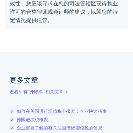
效性。您应该寻求在您的司法管辖区获得执业
Deutsch
English
法国
许可的合格律师或会计师的建议，以就您的特
Français
English
定情况提供建议。
芬兰
English
Svenska
荷兰
Nederlands
English
加拿大
English
Français
捷克
English
克罗地亚
English
Italiano
更多文章
拉脱维亚
English
查看所有“开账单”相关文章
立陶宛
English
列支敦士登
如何在英国进行增值税申报表：企业快速指南
Deutsch
English
卢森堡
德国进项税概况
Français
Deutsch
English
企业需要了解的有关法国借记增值税的信息
罗马尼亚