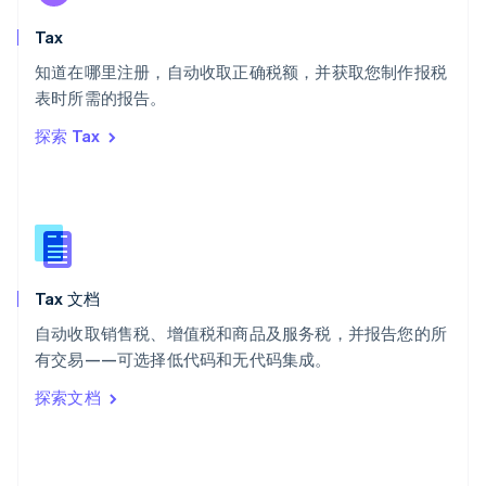
English
斯洛文尼亚
Tax
English
Italiano
知道在哪里注册，自动收取正确税额，并获取您制作报税
泰国
ไทย
English
表时所需的报告。
希腊
探索 Tax
English
西班牙
Español
English
新加坡
English
简体中文
新西兰
English
Tax 文档
匈牙利
English
自动收取销售税、增值税和商品及服务税，并报告您的所
意大利
有交易——可选择低代码和无代码集成。
Italiano
English
印度
探索文档
English
英国
English
直布罗陀