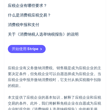
应税企业有哪些要求？
前两年（或前两个会计年度）的应税销售额超过 1000
什么是消费税应税交易？
万日元。
Stripe Sessions 2026
消费税申报和支付
了解 Stripe 如何为 AI 构建经济基础设施。
上半年应税销售额超过 1000 万日元（独资企业）
立即观看
关于《消费纳税人选举纳税报告》的说明
上一年度上半年的应税销售额超过 1000 万日元（法
何时提交《消费纳税人选举纳税报告》
人）
开始使用 Stripe
在选举程序成为应税企业后，我怎样才能再次成为免税
资本金在 1000 万日元以上的新设法人
企业？
新成立的特定法人
应税企业有义务缴纳消费税。销售额是成为应税企业的主
要决定条件，但免税企业可以自愿选择成为应税企业。当
企业向税务局提交《消费纳税人选举纳税报告》
应税企业申报并缴纳消费税时，它支付从购买税额中扣除
在发票系统下注册为合格发票业务经营者
的税款。
本文提供了应税企业的基本知识，解释了应税企业和应税
交易的条件。此外，我们将解释免税企业在自愿成为应税
企业时提交的《消费纳税人选举纳税报告》中的相关项