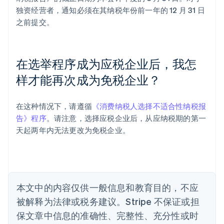
独资经营者，通知必须在其纳税年份前一年的 12 月 31 日
阿联酋
之前提交。
English
爱尔兰
English
爱沙尼亚
在选举程序成为应税企业后，我怎
English
样才能再次成为免税企业？
奥地利
Deutsch
English
澳大利亚
在这种情况下，请遵循
《消费纳税人选择不适合性纳税报
English
巴西
告》程序
。请注意，选择应税企业后，从应纳税期的第一
Português
English
天起两年内无法更改为免税企业。
保加利亚
English
比利时
Nederlands
Français
Deutsch
English
波兰
本文中的内容仅供一般信息和教育目的，不应
English
丹麦
被解释为法律或税务建议。Stripe 不保证或担
English
保文章中信息的准确性、完整性、充分性或时
德国