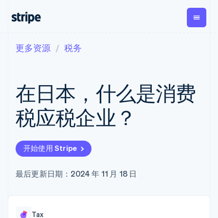
更多资源
税务
按企业阶段
文档
学习
支付
营收
资金管
平台
理
易市
大型企业
Stripe 文档
博客
Payments
Billing
初创企业
API 参考文档
客户案例
在日本，什么是消费
在线支付
经常性收入
Global
Conn
库与 SDK
指南
Managed
Metronome
Payouts
Stripe Apps
Payments
按用量计费
平台
税应税企业？
备案商家解决
Subscriptions
向第三
按应用场景
方案
方打款
支持
订阅管理
Payment links
Crypto
指南
智能体商务
Invoicing
钱包、
加密货币
获取支持
无代码支付
一次性或定期
开始使用 Stripe
稳定币
电子商务
接受线上付款
托管支持方案
Checkout
账单
发行和
嵌入式金融
实施预置结账流程
专业服务
预构建支付界
Tax
发卡基
财务自动化
构建平台或交易市场
最后更新日期：2024 年 11 月 18 日
面
销售税和增值
础设施
全球化企业
管理订阅
Elements
税自动化
应用内支付
提供按用量计费
灵活的 UI 组件
Revenue
交易市场
发行稳定币支持的支付卡
支付方式
Recognition
公司
资金管理
通过智能体配置和管理服
支持 125 种以
会计自动化
Tax
平台
务