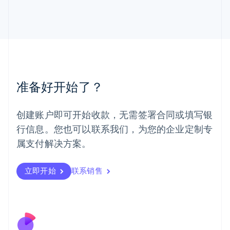
English
马尔他
English
马来西亚
English
简体中文
美国
English
Español
简体中文
墨西哥
准备好开始了？
Español
English
挪威
English
创建账户即可开始收款，无需签署合同或填写银
葡萄牙
行信息。您也可以联系我们，为您的企业定制专
Português
English
日本
属支付解决方案。
日本語
English
瑞典
立即开始
联系销售
Svenska
English
瑞士
Deutsch
Français
Italiano
English
塞浦路斯
English
斯洛伐克