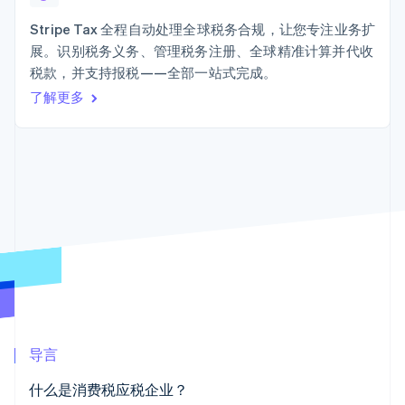
上
Stripe Sigma
产品路线图
SaaS
自定义报告
Terminal
Sessions 年度大会
Stripe Tax 全程自动处理全球税务合规，让您专注业务扩
线下支付
Data Pipeline
招聘
展。识别税务义务、管理税务注册、全球精准计算并代收
数据同步
Authorization
资讯中心
Boost
资源
税款，并支持报税——全部一站式完成。
Stripe Press
支付成功率优
按行业
了解更多
化
应用集成
Link
AI 企业
代码示例
加速结账
创作者经济
开发者博客
联系
游戏
API 状态
酒店、旅游与休闲
联系销售
保险
成为合作伙伴
媒体与娱乐
更多
非营利组织
Product roadmap
专业服务
了解未来规划
公共部门
零售
Radar
欺诈防范
Atlas
初创企业注册
生态系统
导言
Climate
合作伙伴
碳移除
什么是消费税应税企业？
Stripe App Marketplace