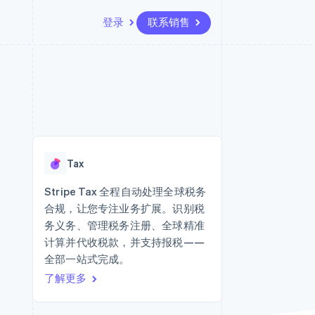
登录
联系销售
资源
生态系统
联系
场
更多
应用集成
合作伙伴
联系销售
Product roadmap
代码示例
Stripe App Marketplace
成为合作伙伴
了解未来规划
开发者博客
API 状态
Radar
欺诈防范
Tax
Atlas
初创企业注册
Stripe Tax 全程自动处理全球税务
合规，让您专注业务扩展。识别税
Climate
碳移除
务义务、管理税务注册、全球精准
计算并代收税款，并支持报税——
全部一站式完成。
了解更多