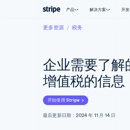
产品
解决方案
开发
更多资源
税务
按企业阶段
文档
学习
按应用场
支持
支付
营收
大型企业
Stripe 文档
博客
智能体
获取支
Payments
Billing
初创企业
API 参考文档
客户案例
加密货
托管支
在线支付
经常性收入
库与 SDK
指南
电子商
专业服
Managed Payments
Metronome
Stripe Apps
企业需要了解
嵌入式
备案商家解决方案
按用量计费
财务自
Payment links
Subscriptions
全球化
无代码支付
订阅管理
应用内
增值税的信息
Checkout
Invoicing
交易市
预构建支付界面
一次性或定期账单
资金管
Elements
Tax
平台
灵活的 UI 组件
销售税和增值税自动
SaaS
支付方式
Revenue Recogniti
开始使用 Stripe
支持 125 种以上
会计自动化
Terminal
Stripe Sigma
线下支付
自定义报告
最后更新日期：2024 年 11 月 14 日
Authorization Boost
Data Pipeline
支付成功率优化
数据同步
Link