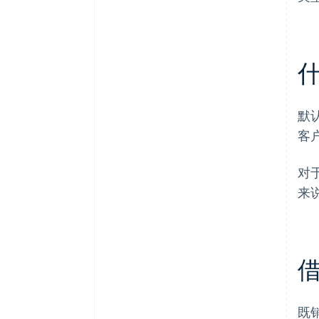
默
客
对
来
既