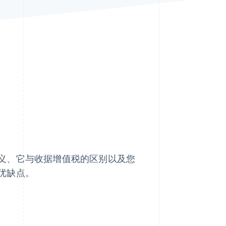
Stripe Sessions 2026
了解 Stripe 如何为 AI 构
建经济基础设施。
立即观看
义、它与收据增值税的区别以及您
优缺点。