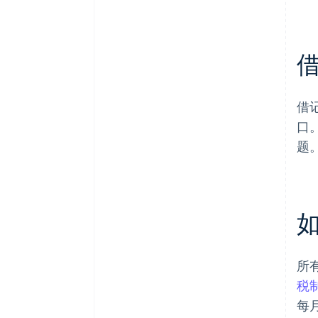
借
口
题
所
税
每