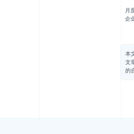
月度
企业
本
文
的