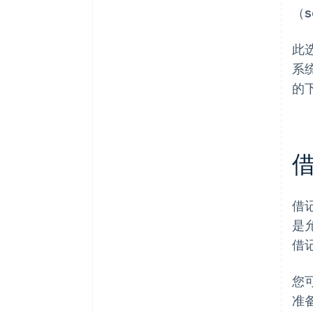
（s
此
系
的
借
是
借
您
准