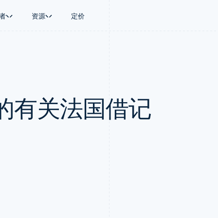
者
资源
定价
景
指南
按行业
公司
资金管理
平台和交易市
商务
持
接受线上付款
AI 企业
产品路线图
Global Payouts
Connect
币
持方案
实施预置结账流程
创作者经济
Sessions 年度大会
向第三方打款
平台支付
务
务
构建平台或交易市场
游戏
招聘
Crypto
的有关法国借记
金融
管理订阅
酒店、旅游与休闲
资讯中心
钱包、稳定币发行和发卡基础设
动化
提供按用量计费
保险
Stripe Press
施
企业
发行稳定币支持的支付卡
媒体与娱乐
支付
通过智能体配置和管理服务
非营利组织
场
专业服务
理
公共部门
零售
化
on