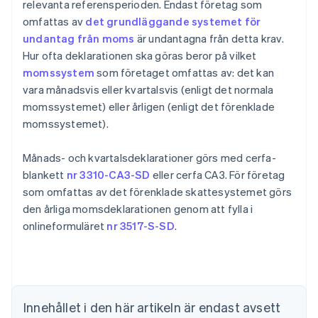
relevanta referensperioden. Endast företag som
omfattas av
det grundläggande systemet för
undantag från moms
är undantagna från detta krav.
Hur ofta deklarationen ska göras beror på vilket
momssystem
som företaget omfattas av: det kan
vara månadsvis eller kvartalsvis (enligt det normala
momssystemet) eller årligen (enligt det förenklade
momssystemet).
Månads- och kvartalsdeklarationer görs med cerfa-
blankett
nr 3310-CA3-SD
eller cerfa CA3. För företag
som omfattas av det förenklade skattesystemet görs
den årliga momsdeklarationen genom att fylla i
Australien
onlineformuläret
nr 3517-S-SD
.
English
Belgien
Nederlands
Français
Deutsch
English
Brasilien
Português
English
Bulgarien
Innehållet i den här artikeln är endast avsett
English