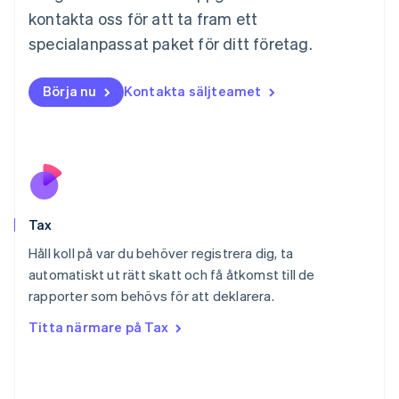
Mexiko
kontakta oss för att ta fram ett
Español
English
specialanpassat paket för ditt företag.
Nederländerna
Nederlands
English
Norge
Börja nu
Kontakta säljteamet
English
Nya Zeeland
English
Polen
English
Portugal
Português
English
Tax
Rumänien
English
Håll koll på var du behöver registrera dig, ta
Schweiz
automatiskt ut rätt skatt och få åtkomst till de
Deutsch
Français
Italiano
English
rapporter som behövs för att deklarera.
Singapore
English
简体中文
Titta närmare på Tax
Slovakien
English
Slovenien
English
Italiano