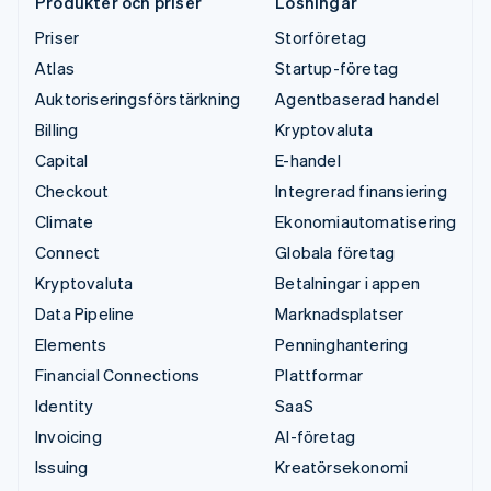
Produkter och priser
Lösningar
Priser
Storföretag
Atlas
Startup-företag
Auktoriseringsförstärkning
Agentbaserad handel
Billing
Kryptovaluta
Capital
E-handel
Checkout
Integrerad finansiering
Climate
Ekonomiautomatisering
Connect
Globala företag
Kryptovaluta
Betalningar i appen
Data Pipeline
Marknadsplatser
Elements
Penninghantering
Financial Connections
Plattformar
Identity
SaaS
Invoicing
AI-företag
Issuing
Kreatörsekonomi