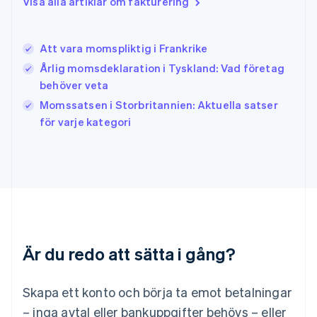
Visa alla artiklar om fakturering
Irland
English
Italien
Att vara momspliktig i Frankrike
Italiano
English
Japan
Årlig momsdeklaration i Tyskland: Vad företag
日本語
English
behöver veta
Kanada
Momssatsen i Storbritannien: Aktuella satser
English
Français
för varje kategori
Kroatien
English
Italiano
Lettland
English
Liechtenstein
Deutsch
English
Litauen
English
Luxemburg
Är du redo att sätta i gång?
Français
Deutsch
English
Malaysia
English
简体中文
Skapa ett konto och börja ta emot betalningar
Malta
– inga avtal eller bankuppgifter behövs – eller
English