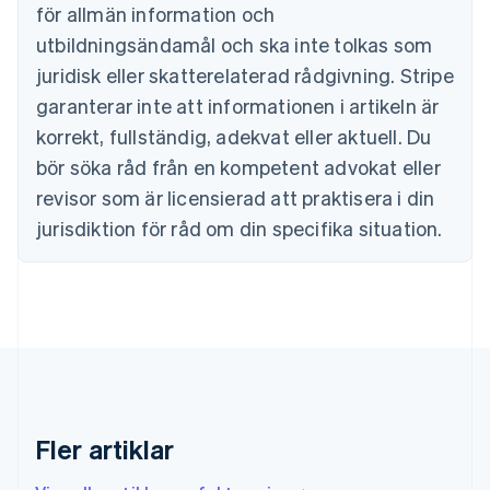
för allmän information och
Cypern
English
utbildningsändamål och ska inte tolkas som
Danmark
juridisk eller skatterelaterad rådgivning. Stripe
English
Estland
garanterar inte att informationen i artikeln är
English
korrekt, fullständig, adekvat eller aktuell. Du
Fastlandskina
bör söka råd från en kompetent advokat eller
简体中文
English
Finland
revisor som är licensierad att praktisera i din
English
Svenska
jurisdiktion för råd om din specifika situation.
Frankrike
Français
English
Förenade Arabemiraten
English
Gibraltar
English
Grekland
English
Hongkong SAR, Kina
English
简体中文
Fler artiklar
Indien
English