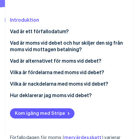
Identitetsverifiering online
Partner
Stripe App Marketplace
Introduktion
Vad är ett förfallodatum?
Stripe Sessions 2026
Vad är moms vid debet och hur skiljer den sig från
Se hur Stripe bygger den ekonomiska inf
moms vid mottagen betalning?
Titta nu
Vad är alternativet för moms vid debet?
Vilka är fördelarna med moms vid debet?
Vilka är nackdelarna med moms vid debet?
Hur deklarerar jag moms vid debet?
Kom igång med Stripe
Förfallodagen för moms (
mervärdesskatt
) varierar