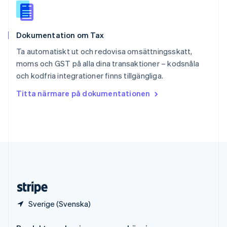
Spanien
Español
English
Storbritannien
Dokumentation om Tax
English
Sverige
Ta automatiskt ut och redovisa omsättningsskatt,
Svenska
English
moms och GST på alla dina transaktioner – kodsnåla
Thailand
och kodfria integrationer finns tillgängliga.
ไทย
English
Tjeckien
Titta närmare på dokumentationen
English
Tyskland
Deutsch
English
Ungern
English
USA
English
Español
简体中文
Österrike
Deutsch
English
Sverige (Svenska)