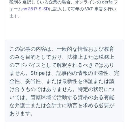
税制を選択している企業の場合、オンラインの cerfa フ
アイルランド
ォーム
no.3517-S-SD
に記入して毎年の VAT 申告を行い
English
ます。
アメリカ
English
Español
简体中文
アラブ首長国連邦
English
イギリス
English
この記事の内容は、一般的な情報および教育
イタリア
のみを目的としており、法律上または税務上
Italiano
English
インド
のアドバイスとして解釈されるべきではあり
English
ません。Stripe は、記事内の情報の正確性、完
エストニア
全性、妥当性、または最新性を保証または請
English
オーストラリア
け合うものではありません。特定の状況につ
English
いては、管轄区域で活動する資格のある有能
オーストリア
Deutsch
English
な弁護士または会計士に助言を求める必要が
オランダ
あります。
Nederlands
English
カナダ
English
Français