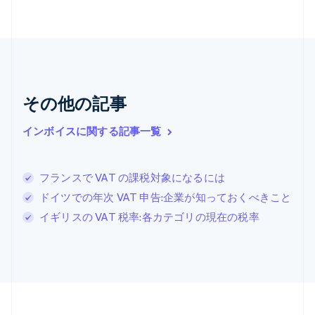
キプロス
English
ギリシア
English
クロアチア
English
Italiano
ジブラルタル
その他の記事
English
シンガポール
インボイスに関する記事一覧
English
简体中文
スイス
Deutsch
Français
Italiano
English
フランスで VAT の課税対象になるには
スウェーデン
Svenska
English
ドイツでの年次 VAT 申告:企業が知っておくべきこと
スペイン
イギリスの VAT 税率:各カテゴリの現在の税率
Español
English
スロバキア
English
スロベニア
English
Italiano
タイ
ไทย
English