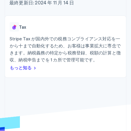
Recognition
ポーネント
最終更新日: 2024 年 11 月 14 日
SaaS
従量課金請求を提供
決済手段
製品ロードマップ
ステーブルコイン担保型
会計管理の
125 以上の決
Sessions 年次カンファ
のカードを発行
自動化
済手段を利用
レンス
エージェントによるサー
Stripe
可能
Terminal
採用情報
ビスのプロビジョニング
Tax
Sigma
業種別
対面支払い
ニュースルーム
と管理
カスタムレ
Authorization
Stripe Press
Stripe Tax が国内外での税務コンプライアンス対応を一
ポート
Boost
AI 企業
Data
決済成功率の
から十まで自動化するため、お客様は事業拡大に専念で
クリエイターエコノミ―
Pipeline
最適化
ゲーム
きます。納税義務の特定から税務登録、税額の計算と徴
リソース
データの同
Link
ホスピタリティ、旅行、
お問い合わせ
収、納税申告までを 1 カ所で管理可能です。
期
スピーディー
レジャー
な決済
保険
アプリへの導入
もっと知る
営業にお問い合わせ
メディアおよびエンター
コードサンプル
パートナーになる
テインメント
開発者のブログ
非営利団体
API ステータス
プロフェッショナルサー
その他
ビス
Product roadmap
パブリックセクター
今後の予定を確認
小売業
Radar
不正防止
エコシステム
Atlas
スタートアップの企業設立