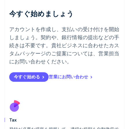
チェコ共和国
English
今すぐ始めましょう
デンマーク
English
ドイツ
アカウントを作成し、支払いの受け付けを開始
Deutsch
English
しましょう。契約や、銀行情報の提出などの手
ニュージーランド
続きは不要です。貴社ビジネスに合わせたカス
English
ノルウェー
タムパッケージのご提案については、営業担当
English
にお問い合わせください。
ハンガリー
English
フィンランド
今すぐ始める
営業にお問い合わせ
English
Svenska
ブラジル
Português
English
フランス
Français
English
ブルガリア
English
Tax
ベルギー
Nederlands
Français
Deutsch
English