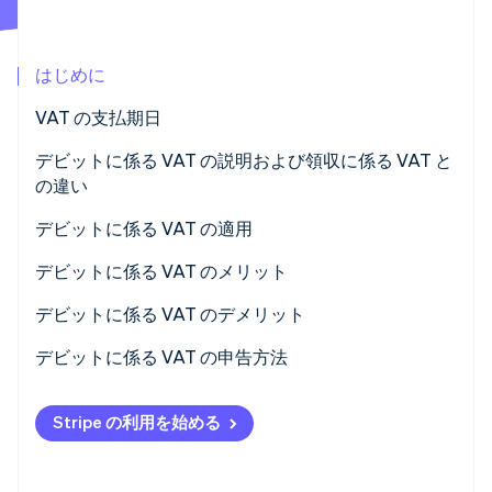
パートナー
Climate
Stripe App Marketplace
カーボンリムーバル
はじめに
Identity
オンライン本人確認
VAT の支払期日
デビットに係る VAT の説明および領収に係る VAT と
の違い
デビットに係る VAT の適用
Stripe Sessions 2026
Stripe が AI の経済インフラをどのように構築しているかを
デビットに係る VAT のメリット
ご覧ください。
こちらをご覧ください
デビットに係る VAT のデメリット
デビットに係る VAT の申告方法
Stripe の利用を始める