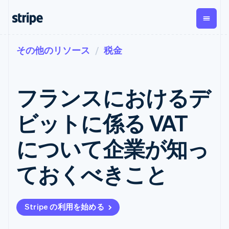
その他のリソース
税金
企業規模別
ドキュメント
学ぶ
支払い
収益
資金管
プラッ
理
フォー
大企業向け
Stripe のドキュメント
ブログ
とマー
Payments
Billing
スタートアップ向け
API リファレンス
導入事例
フランスにおけるデ
オンライン決
経常収益
ットプ
Global
ライブラリと SDK
ガイド
済
Metronome
Payouts
イス
Stripe Apps
Managed
ビットに係る VAT
従量課金
Payments
第三者
Connec
ユースケース別
マーチャント
サブスクリ
への入
サポート
プション
オブレコード
金
について企業が知っ
プラッ
ガイド
エージェンティックコマ
サブスクリ
ソリューショ
Payment links
フォー
ース
サポートに問い合わせる
プションの
ン
決済の
E コマース / ECサイト
オンライン決済を受け付
管理サポートプラン
コーディング
管理
Invoicing
ておくべきこと
築
埋込型金融
け
プロフェッショナルサー
1 回限りまた
不要の決済ペ
請求・財務関連
構築済みの決済を実装
ビス
は継続
ージ
Checkout
グローバルビジネス
プラットフォームまたは
構築済み決済
Tax
アプリ内決済
マーケットプレイスを構
消費税と
UI
Stripe の利用を始める
マーケットプレイス
築する
VAT の自動
Elements
資金管理
サブスクリプションを管
柔軟な UI コン
計算
Revenue
会社
プラットフォーム
理