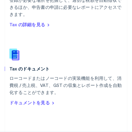
登録が必要な場所を把握して、適切な税額を自動徴収で
ポーランド
きるほか、申告書の申請に必要なレポートにアクセスで
English
きます。
ポルトガル
Português
English
Tax の詳細を見る
マルタ
English
マレーシア
English
简体中文
メキシコ
Español
English
ラトビア
Tax のドキュメント
English
リトアニア
ローコードまたはノーコードの実装機能を利用して、消
English
費税 / 売上税、VAT、GST の収集とレポート作成を自動
リヒテンシュタイン
化することができます。
Deutsch
English
ルーマニア
ドキュメントを見る
English
ルクセンブルグ
Français
Deutsch
English
中国香港特別行政区
English
简体中文