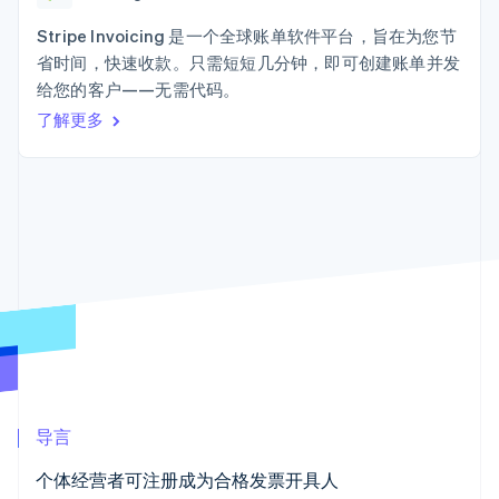
接入 125+ 种支
Stripe Sigma
产品路线图
SaaS
付方式
自定义报告
Sessions 年度大会
Stripe Invoicing 是一个全球账单软件平台，旨在为您节
Terminal
Data Pipeline
招聘
省时间，快速收款。只需短短几分钟，即可创建账单并发
线下支付
数据同步
资讯中心
Authorization
资源
给您的客户——无需代码。
Stripe Press
Boost
按行业
了解更多
支付成功率优
应用集成
化
AI 企业
代码示例
Link
创作者经济
开发者博客
联系
加速结账
游戏
API 状态
酒店、旅游与休闲
联系销售
保险
成为合作伙伴
媒体与娱乐
非营利组织
更多
专业服务
Product roadmap
公共部门
了解未来规划
零售
Radar
欺诈防范
Atlas
生态系统
初创企业注册
导言
合作伙伴
Climate
个体经营者可注册成为合格发票开具人
Stripe App Marketplace
碳移除