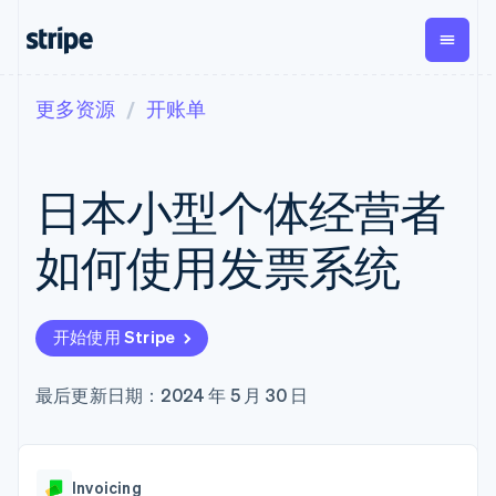
更多资源
开账单
按企业阶段
文档
学习
支付
营收
资金管
平台
理
易市
大型企业
Stripe 文档
博客
Payments
Billing
初创企业
API 参考文档
客户案例
日本小型个体经营者
在线支付
经常性收入
Global
Conn
库与 SDK
指南
Managed
Metronome
Payouts
Stripe Apps
Payments
按用量计费
平台
如何使用发票系统
备案商家解决
Subscriptions
向第三
按应用场景
方案
方打款
支持
订阅管理
Payment links
Crypto
指南
智能体商务
Invoicing
钱包、
加密货币
获取支持
无代码支付
一次性或定期
开始使用 Stripe
稳定币
电子商务
接受线上付款
托管支持方案
Checkout
账单
发行和
嵌入式金融
实施预置结账流程
专业服务
预构建支付界
Tax
发卡基
财务自动化
构建平台或交易市场
最后更新日期：2024 年 5 月 30 日
面
销售税和增值
础设施
全球化企业
管理订阅
Elements
税自动化
应用内支付
提供按用量计费
灵活的 UI 组件
Revenue
交易市场
发行稳定币支持的支付卡
Payment
Recognition
公司
资金管理
通过智能体配置和管理服
methods
会计自动化
Invoicing
平台
务