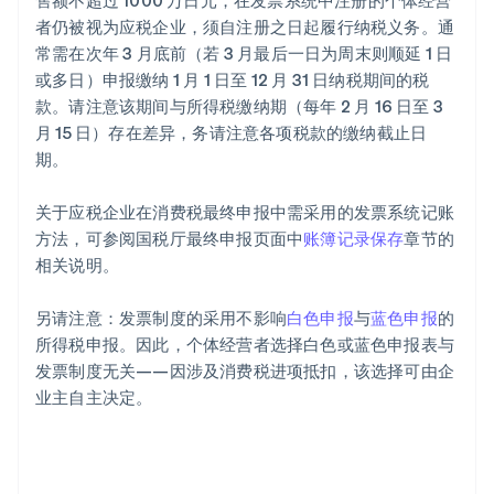
售额不超过 1000 万日元，在发票系统中注册的个体经营
者仍被视为应税企业，须自注册之日起履行纳税义务。通
常需在次年 3 月底前（若 3 月最后一日为周末则顺延 1 日
或多日）申报缴纳 1 月 1 日至 12 月 31 日纳税期间的税
款。请注意该期间与所得税缴纳期（每年 2 月 16 日至 3
月 15 日）存在差异，务请注意各项税款的缴纳截止日
期。
关于应税企业在消费税最终申报中需采用的发票系统记账
方法，可参阅国税厅最终申报页面中
账簿记录保存
章节的
相关说明。
另请注意：发票制度的采用不影响
白色申报
与
蓝色申报
的
所得税申报。因此，个体经营者选择白色或蓝色申报表与
发票制度无关——因涉及消费税进项抵扣，该选择可由企
业主自主决定。
阿联酋
English
爱尔兰
English
爱沙尼亚