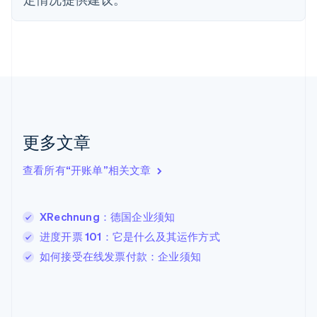
Nederlands
English
加拿大
English
Français
捷克
English
克罗地亚
English
Italiano
拉脱维亚
English
更多文章
立陶宛
English
列支敦士登
查看所有“开账单”相关文章
Deutsch
English
卢森堡
Français
Deutsch
English
XRechnung：德国企业须知
罗马尼亚
进度开票 101：它是什么及其运作方式
English
马尔他
如何接受在线发票付款：企业须知
English
马来西亚
English
简体中文
美国