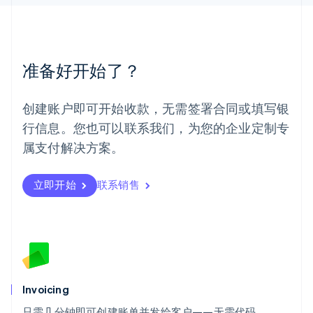
English
Español
简体中文
墨西哥
Español
English
挪威
准备好开始了？
English
葡萄牙
Português
English
创建账户即可开始收款，无需签署合同或填写银
日本
行信息。您也可以联系我们，为您的企业定制专
日本語
English
瑞典
属支付解决方案。
Svenska
English
瑞士
Deutsch
Français
Italiano
English
立即开始
联系销售
塞浦路斯
English
斯洛伐克
English
斯洛文尼亚
English
Italiano
泰国
Invoicing
ไทย
English
希腊
只需几分钟即可创建账单并发给客户——无需代码。