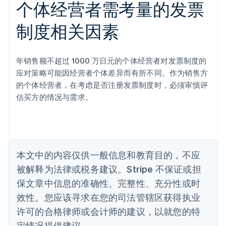
个体经营者需考量的发票
English
奥地利
制度相关因素
Deutsch
English
澳大利亚
English
巴西
年销售额不超过 1000 万日元的个体经营者对发票制度的
Português
English
应对策略可能因经营者个体差异而有所不同。作为销售方
保加利亚
的个体经营者，在考虑是否注册发票制度时，必须审慎评
English
估买方的情况与需求。
比利时
Nederlands
Français
Deutsch
English
波兰
English
丹麦
English
本文中的内容仅供一般信息和教育目的，不应
德国
被解释为法律或税务建议。Stripe 不保证或担
Deutsch
English
法国
保文章中信息的准确性、完整性、充分性或时
Français
English
效性。您应该寻求在您的司法管辖区获得执业
芬兰
许可的合格律师或会计师的建议，以就您的特
English
Svenska
定情况提供建议。
荷兰