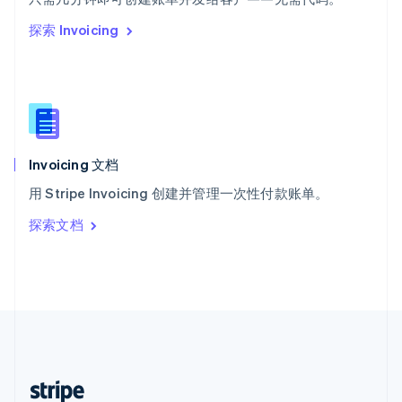
English
探索 Invoicing
西班牙
Español
English
新加坡
English
简体中文
新西兰
English
匈牙利
English
Invoicing 文档
意大利
用 Stripe Invoicing 创建并管理一次性付款账单。
Italiano
English
印度
探索文档
English
英国
English
直布罗陀
English
中国内地
简体中文
English
中国香港特别行政区
English
简体中文