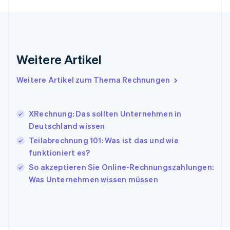
Indien
English
Irland
English
Italien
Weitere Artikel
Italiano
English
Japan
Weitere Artikel zum Thema Rechnungen
日本語
English
Kanada
English
Français
XRechnung: Das sollten Unternehmen in
Kroatien
Deutschland wissen
English
Italiano
Lettland
Teilabrechnung 101: Was ist das und wie
English
funktioniert es?
Liechtenstein
So akzeptieren Sie Online-Rechnungszahlungen:
Deutsch
English
Litauen
Was Unternehmen wissen müssen
English
Luxemburg
Français
Deutsch
English
Malaysia
English
简体中文