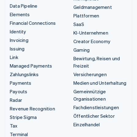
Data Pipeline
Geldmanagement
Elements
Plattformen
Financial Connections
SaaS
Identity
KI-Unternehmen
Invoicing
Creator Economy
Issuing
Gaming
Link
Bewirtung, Reisen und
Managed Payments
Freizeit
Zahlungslinks
Versicherungen
Payments
Medien und Unterhaltung
Payouts
Gemeinnützige
Organisationen
Radar
Fachdienstleistungen
Revenue Recognition
Öffentlicher Sektor
Stripe Sigma
Einzelhandel
Tax
Terminal