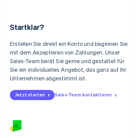
Malta
English
Mexiko
Startklar?
Español
English
Neuseeland
English
Erstellen Sie direkt ein Konto und beginnen Sie
Niederlande
mit dem Akzeptieren von Zahlungen. Unser
Nederlands
English
Norwegen
Sales-Team berät Sie gerne und gestaltet für
English
Sie ein individuelles Angebot, das ganz auf Ihr
Österreich
Deutsch
English
Unternehmen abgestimmt ist.
Polen
English
Portugal
Jetzt starten
Sales-Team kontaktieren
Português
English
Rumänien
English
Schweden
Svenska
English
Schweiz
Deutsch
Français
Italiano
English