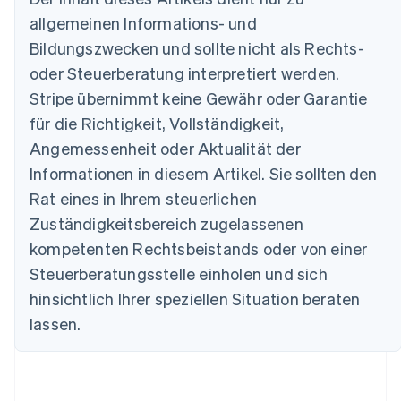
English
allgemeinen Informations- und
Belgien
Nederlands
Français
Deutsch
English
Bildungszwecken und sollte nicht als Rechts-
Brasilien
oder Steuerberatung interpretiert werden.
Português
English
Bulgarien
Stripe übernimmt keine Gewähr oder Garantie
English
für die Richtigkeit, Vollständigkeit,
Dänemark
Angemessenheit oder Aktualität der
English
Deutschland
Informationen in diesem Artikel. Sie sollten den
Deutsch
English
Rat eines in Ihrem steuerlichen
Estland
Zuständigkeitsbereich zugelassenen
English
Festlandchina
kompetenten Rechtsbeistands oder von einer
简体中文
English
Steuerberatungsstelle einholen und sich
Finnland
English
Svenska
hinsichtlich Ihrer speziellen Situation beraten
Frankreich
lassen.
Français
English
Gibraltar
English
Griechenland
English