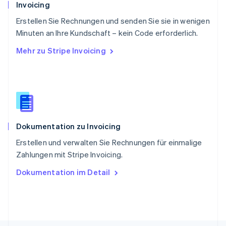
Invoicing
Singapur
English
简体中文
Erstellen Sie Rechnungen und senden Sie sie in wenigen
Slowakei
Minuten an Ihre Kundschaft – kein Code erforderlich.
English
Mehr zu Stripe Invoicing
Slowenien
English
Italiano
Sonderverwaltungsregion Hongkong,
China
English
简体中文
Spanien
Español
English
Dokumentation zu Invoicing
Thailand
ไทย
English
Erstellen und verwalten Sie Rechnungen für einmalige
Tschechische Republik
Zahlungen mit Stripe Invoicing.
English
Ungarn
Dokumentation im Detail
English
Vereinigte Arabische Emirate
English
Vereinigte Staaten
English
Español
简体中文