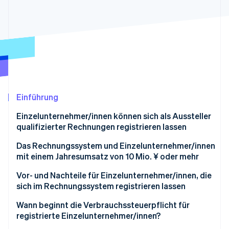
Betrugsprävention
Ecosystem
Atlas
Start-up-Gründung
Partner
Stripe App-Marktplatz
Climate
CO₂-Entnahme
Identity
Online-Identitätsprüfung
Einführung
Einzelunternehmer/innen können sich als Aussteller
qualifizierter Rechnungen registrieren lassen
Stripe-Sessions 2026
Das Rechnungssystem und Einzelunternehmer/innen
Erfahren Sie, wie Stripe Lösungen für die W
mit einem Jahresumsatz von 10 Mio. ¥ oder mehr
Jetzt ansehen
Vor- und Nachteile für Einzelunternehmer/innen, die
sich im Rechnungssystem registrieren lassen
Vorteile für Einzelunternehmer/innen, die sich im
Wann beginnt die Verbrauchssteuerpflicht für
Rechnungssystem registrieren lassen
registrierte Einzelunternehmer/innen?