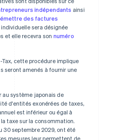
atives sont disponibles sur ce
ntrepreneurs indépendants
ainsi
à émettre des factures
 individuelle sera désignée
s et elle recevra son
numéro
e-Tax, cette procédure implique
ts seront amenés à fournir une
r au système japonais de
alité d'entités exonérées de taxes,
nnuel est inférieur ou égal à
r la taxe sur la consommation.
au 30 septembre 2029, ont été
Ces mesures leur permettent de