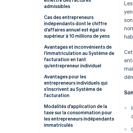
Les
admissibles
yen
Cas des entrepreneurs
son
indépendants dont le chiffre
nom
d’affaires annuel est égal ou
supérieur à 10 millions de yens
hab
Avantages et inconvénients de
Cet
l’immatriculation au Système de
facturation en tant
ent
qu’entrepreneur individuel
mai
Avantages pour les
dém
entrepreneurs individuels qui
s’inscrivent au Système de
So
facturation
Inconvénients pour les
Modalités d’application de la
entrepreneurs individuels qui
taxe sur la consommation pour
s’inscrivent au Système de
les entrepreneurs indépendants
facturation
immatriculés