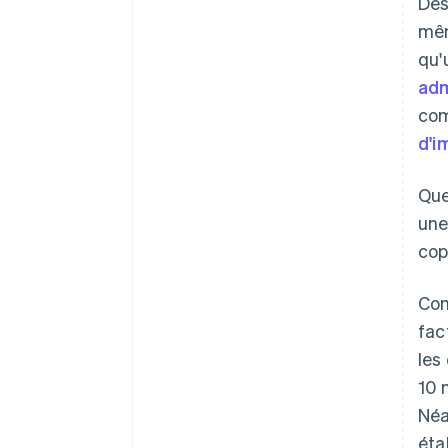
Des
mêm
qu'
adm
com
d'i
Que
une
cop
Com
fac
les
10 
Néa
éta