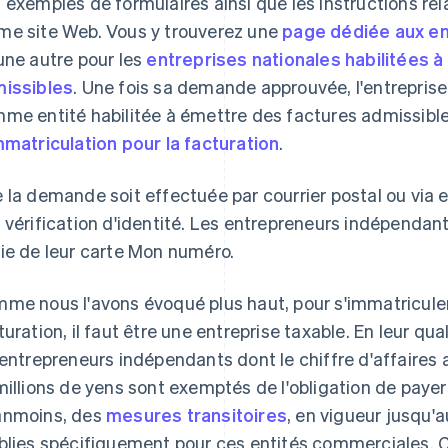
 exemples de formulaires ainsi que les instructions rel
e site Web. Vous y trouverez une
page dédiée aux e
une autre pour les
entreprises nationales habilitées 
issibles
. Une fois sa demande approuvée, l'entreprise
me entité habilitée à émettre des factures admissible
mmatriculation pour la facturation
.
 la demande soit effectuée par courrier postal ou via 
 vérification d'identité. Les entrepreneurs indépendan
ie de leur carte Mon numéro.
me nous l'avons évoqué plus haut, pour s'immatricule
turation, il faut être une entreprise taxable. En leur qu
 entrepreneurs indépendants dont le chiffre d'affaires a
millions de yens sont exemptés de l'obligation de paye
nmoins, des
mesures transitoires
, en vigueur jusqu'
blies spécifiquement pour ces entités commerciales. 