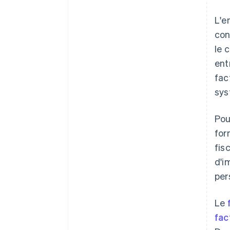
L'e
con
le 
ent
fac
sys
Pou
for
fis
d'i
per
Le
fac