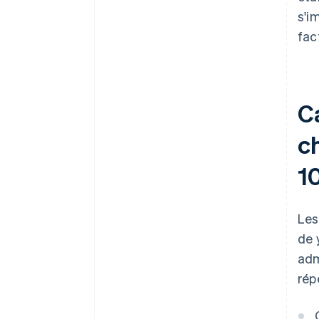
s'i
fac
C
ch
10
Les
de 
adm
rép