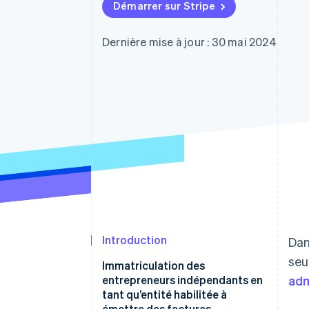
Authorization Boost
Démarrer sur Stripe
Acceptation optimisée
Link
Paiements accélérés
Dernière mise à jour : 30 mai 2024
Financial Connections
Comptes financiers associés
Introduction
Dan
seu
Immatriculation des
entrepreneurs indépendants en
adm
tant qu’entité habilitée à
émettre des factures