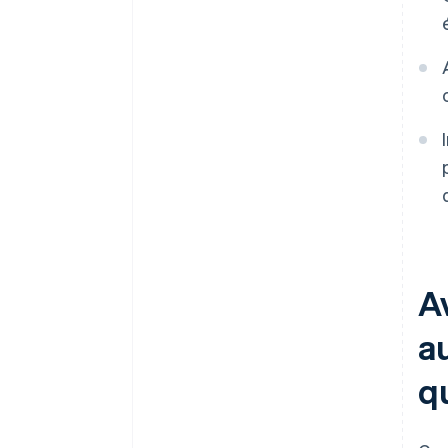
A
a
q