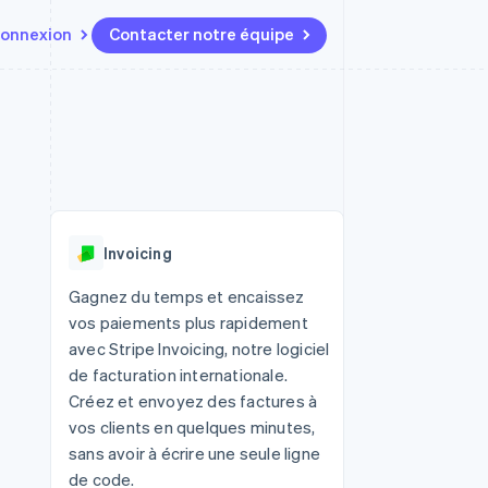
onnexion
Contacter notre équipe
Ressources
Écosystème
Contact
t marketplaces
Plus
Intégrations d'applications
Partenaires
Contacter notre équipe
Product roadmap
elle
Exemples de code
Stripe App Marketplace
Devenir partenaire
Découvrez les prochaines
r les
Blog des développeurs
évolutions
rs
État de l'API
 platforms
Radar
ciers intégrés
Invoicing
Prévention de la fraude
ratif
es et virtuelles
Atlas
Gagnez du temps et encaissez
Constitution de start-up
vos paiements plus rapidement
Climate
avec Stripe Invoicing, notre logiciel
Élimination du carbone
de facturation internationale.
Identity
Créez et envoyez des factures à
Vérification de l'identité
vos clients en quelques minutes,
sans avoir à écrire une seule ligne
de code.