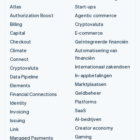
Atlas
Start-ups
Authorization Boost
Agentic commerce
Billing
Cryptovaluta
Capital
E-commerce
Checkout
Geïntegreerde financiën
Climate
Automatisering van
financiën
Connect
Internationaal zakendoen
Cryptovaluta
In-appbetalingen
Data Pipeline
Marktplaatsen
Elements
Geldbeheer
Financial Connections
Platforms
Identity
SaaS
Invoicing
AI-bedrijven
Issuing
Creator economy
Link
Gaming
Managed Payments