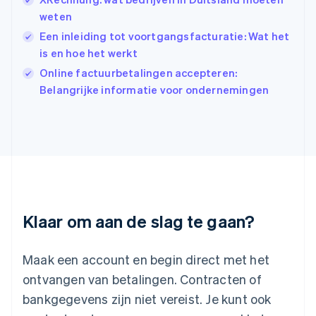
India
weten
English
Een inleiding tot voortgangsfacturatie: Wat het
Italië
Italiano
English
is en hoe het werkt
Japan
Online factuurbetalingen accepteren:
日本語
English
Belangrijke informatie voor ondernemingen
Kroatië
English
Italiano
Letland
English
Liechtenstein
Deutsch
English
Litouwen
English
Luxemburg
Klaar om aan de slag te gaan?
Français
Deutsch
English
Maleisië
English
简体中文
Maak een account en begin direct met het
Malta
ontvangen van betalingen. Contracten of
English
Mexico
bankgegevens zijn niet vereist. Je kunt ook
Español
English