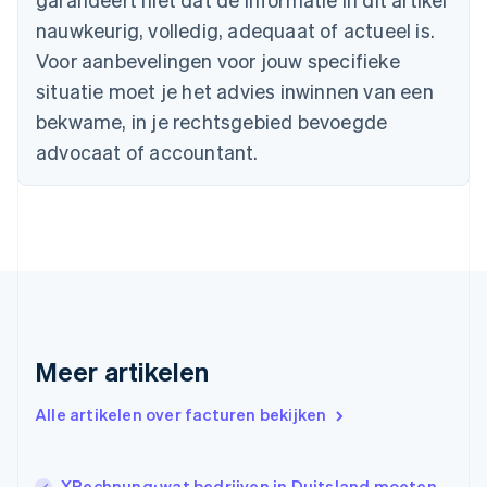
Cyprus
nauwkeurig, volledig, adequaat of actueel is.
English
Denemarken
Voor aanbevelingen voor jouw specifieke
English
situatie moet je het advies inwinnen van een
Duitsland
bekwame, in je rechtsgebied bevoegde
Deutsch
English
Estland
advocaat of accountant.
English
Finland
English
Svenska
Frankrijk
Français
English
Gibraltar
English
Griekenland
English
Meer artikelen
Hongarije
English
Hongkong SAR, China
Alle artikelen over facturen bekijken
English
简体中文
Ierland
English
XRechnung: wat bedrijven in Duitsland moeten