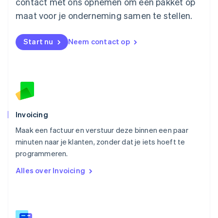
contact met ons opnemen om een pakket op
Nederland
maat voor je onderneming samen te stellen.
Nederlands
English
Nieuw-Zeeland
English
Start nu
Neem contact op
Noorwegen
English
Oostenrijk
Deutsch
English
Polen
English
Portugal
Português
English
Invoicing
Roemenië
Maak een factuur en verstuur deze binnen een paar
English
minuten naar je klanten, zonder dat je iets hoeft te
Singapore
English
简体中文
programmeren.
Slovenië
Alles over Invoicing
English
Italiano
Slowakije
English
Spanje
Español
English