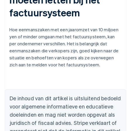
factuursysteem
Hoe eenmanszaken met een jaaromzet van 10 miljoen
yen of minder omgaan met het factuursysteem, kan
per ondernemer verschillen. Het is belangrijk dat
eenmanszaken die verkopers zijn, goed kijken naar de
situatie en behoeften van kopers als ze overwegen
zich aan te melden voor het factuursysteem.
Australië
English
België
Nederlands
Français
Deutsch
English
De inhoud van dit artikel is uitsluitend bedoeld
Brazilië
voor algemene informatieve en educatieve
Português
English
Bulgarije
doeleinden en mag niet worden opgevat als
English
juridisch of fiscaal advies. Stripe verklaart of
Canada
English
Français
garandeert niet dat de informatie in dit artikel