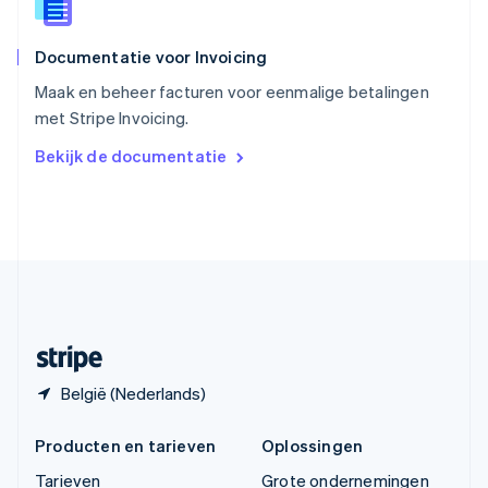
Thailand
ไทย
English
Documentatie voor Invoicing
Tsjechië
English
Maak en beheer facturen voor eenmalige betalingen
Vasteland van China
met Stripe Invoicing.
简体中文
English
Verenigd Koninkrijk
Bekijk de documentatie
English
Verenigde Arabische Emiraten
English
Verenigde Staten
English
Español
简体中文
Zweden
Svenska
English
Zwitserland
Deutsch
Français
Italiano
English
België (Nederlands)
Producten en tarieven
Oplossingen
Tarieven
Grote ondernemingen