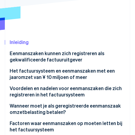
Oprichting van een start-up
Climate
Ecosysteem
CO₂-verwijdering
Partners
Identity
Stripe App Marketplace
Online identiteitsverificatie
Inleiding
Eenmanszaken kunnen zich registreren als
gekwalificeerde factuuruitgever
Stripe Sessions 2026
Het factuursysteem en eenmanszaken met een
Ontdek hoe Stripe de economische infrastructuu
jaaromzet van ¥ 10 miljoen of meer
Nu bekijken
Voordelen en nadelen voor eenmanszaken die zich
registreren in het factuursysteem
Voordelen voor eenmanszaken die zich registreren
Wanneer moet je als geregistreerde eenmanszaak
in het factuursysteem
omzetbelasting betalen?
Nadelen voor eenmanszaken die zich registreren in
Factoren waar eenmanszaken op moeten letten bij
het factuursysteem
het factuursysteem