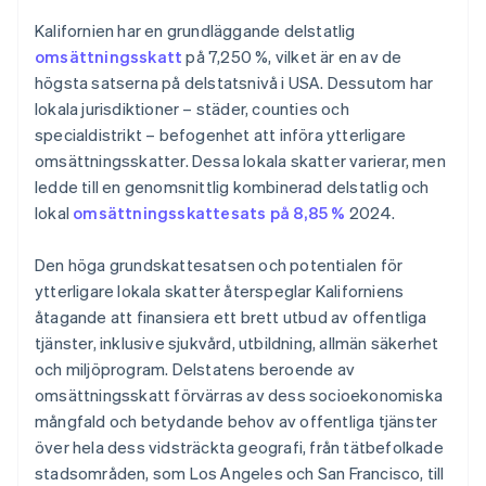
Konfigurera skatteinställningar för Kalifornien
Kalifornien har en grundläggande delstatlig
Definiera skattekoder
omsättningsskatt
på 7,250 %, vilket är en av de
högsta satserna på delstatsnivå i USA. Dessutom har
Lansera
lokala jurisdiktioner – städer, counties och
Rapportering och regelefterlevnad
specialdistrikt – befogenhet att införa ytterligare
omsättningsskatter. Dessa lokala skatter varierar, men
ledde till en genomsnittlig kombinerad delstatlig och
lokal
omsättningsskattesats på 8,85 %
2024.
Den höga grundskattesatsen och potentialen för
ytterligare lokala skatter återspeglar Kaliforniens
åtagande att finansiera ett brett utbud av offentliga
tjänster, inklusive sjukvård, utbildning, allmän säkerhet
och miljöprogram. Delstatens beroende av
omsättningsskatt förvärras av dess socioekonomiska
mångfald och betydande behov av offentliga tjänster
över hela dess vidsträckta geografi, från tätbefolkade
stadsområden, som Los Angeles och San Francisco, till