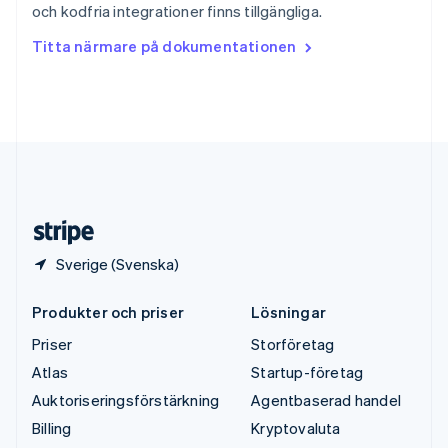
och kodfria integrationer finns tillgängliga.
ไทย
English
Tjeckien
Titta närmare på dokumentationen
English
Tyskland
Deutsch
English
Ungern
English
USA
English
Español
简体中文
Österrike
Deutsch
English
Sverige (Svenska)
Produkter och priser
Lösningar
Priser
Storföretag
Atlas
Startup-företag
Auktoriseringsförstärkning
Agentbaserad handel
Billing
Kryptovaluta