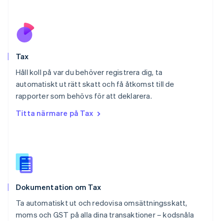
English
Polen
English
Portugal
Português
English
Tax
Rumänien
English
Håll koll på var du behöver registrera dig, ta
Schweiz
automatiskt ut rätt skatt och få åtkomst till de
Deutsch
Français
Italiano
English
rapporter som behövs för att deklarera.
Singapore
English
简体中文
Titta närmare på Tax
Slovakien
English
Slovenien
English
Italiano
Spanien
Español
English
Storbritannien
Dokumentation om Tax
English
Sverige
Ta automatiskt ut och redovisa omsättningsskatt,
Svenska
English
moms och GST på alla dina transaktioner – kodsnåla
Thailand