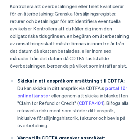
Kontrollera att överbetalningen eller felet kvalificerar
för en återbetalning: Granska försäljningsregister,
returer och betalningar för att identifiera eventuella
avvikelser. Kontrollera att du håller dig inom den
obligatoriska tidsgränsen: en begäran om återbetalning
av omsättningsskatt måste lämnas in inom tre år från
det datum då skatten betalades, eller inom sex
månader från det datum då CDTFA fastställde
överbetalningen, beroende på vilket som inträffar sist.
Skicka in ett anspråk om ersättning till CDTFA:
Du kan skicka in ditt anspråk via CDTFA:s
portal för
onlinetjänster
eller genom att skicka in blanketten
"Claim for Refund or Credit" (
CDTFA-101
). Bifoga alla
relevanta dokument som stöder ditt anspråk,
inklusive försäljningshistorik, fakturor och bevis på
överbetalning.
Vänta tills CDTFA granskar anspråket: