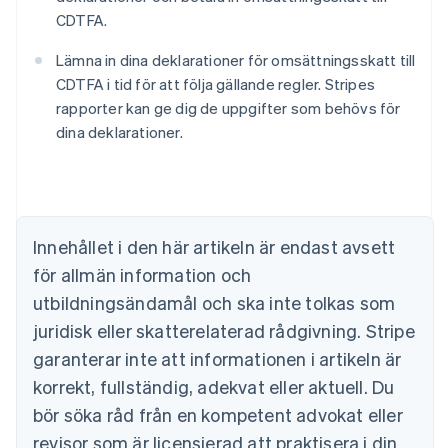
CDTFA.
Lämna in dina deklarationer för omsättningsskatt till
CDTFA i tid för att följa gällande regler. Stripes
rapporter kan ge dig de uppgifter som behövs för
dina deklarationer.
Australien
English
Belgien
Nederlands
Français
Deutsch
English
Brasilien
Innehållet i den här artikeln är endast avsett
Português
English
för allmän information och
Bulgarien
utbildningsändamål och ska inte tolkas som
English
Cypern
juridisk eller skatterelaterad rådgivning. Stripe
English
garanterar inte att informationen i artikeln är
Danmark
korrekt, fullständig, adekvat eller aktuell. Du
English
Estland
bör söka råd från en kompetent advokat eller
English
revisor som är licensierad att praktisera i din
Fastlandskina