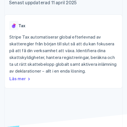
Godkännandeoptimeringar
Recognition
Företag
Senast uppdaterad 11 april 2025
Plattformar
Erbjud
Link
Automatiserad
SaaS
användningsbaserad
Accelererad kassaprocess
redovisning
Produktplan
fakturering
Financial Connections
Stripe Sigma
Sessions årliga
Utfärda stablecoin-
Länkade finanskontodata
Anpassade
konferens
stödda kort
Tax
rapporter
Karriärer
Tillhandahåll och
Efter bransch
Data Pipeline
Nyhetsrum
hantera tjänster med
Stripe Tax automatiserar global efterlevnad av
Datasynkronisering
Stripe Press
agenter
skatteregler från början till slut så att du kan fokusera
AI-företag
Kreatörsekonomi
på att få din verksamhet att växa. Identifiera dina
Spel
skattskyldigheter, hantera registreringar, beräkna och
Besöksnäring, resor
Kontakt
Mer
Resurser
ta ut rätt skattebelopp globalt samt aktivera inlämning
och fritid
Product roadmap
Försäkringsbolag
av deklarationer – allt i en enda lösning.
Kontakta säljteamet
Se vad som kommer härnäst
Media och
Appintegrationer
Bli partner
Läs mer
underhållning
Kodexempel
Radar
Ideella organisationer
Utvecklarblogg
Bedrägeribekämpning
Professionella tjänster
API-status
Offentlig sektor
Atlas
Detaljhandel
Bolagsbildning för startups
Climate
Koldioxidinfångning
Ecosystem
Identity