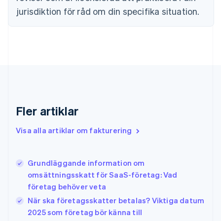
简体中文
English
jurisdiktion för råd om din specifika situation.
Finland
English
Svenska
Frankrike
Français
English
Förenade Arabemiraten
English
Gibraltar
English
Grekland
Fler artiklar
English
Hongkong SAR, Kina
Visa alla artiklar om fakturering
English
简体中文
Indien
English
Irland
Grundläggande information om
English
omsättningsskatt för SaaS-företag: Vad
Italien
företag behöver veta
Italiano
English
Japan
När ska företagsskatter betalas? Viktiga datum
日本語
English
2025 som företag bör känna till
Kanada