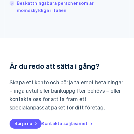
Beskattningsbara personer som är
English
Français
momsskyldiga i Italien
Kroatien
English
Italiano
Lettland
English
Liechtenstein
Deutsch
English
Litauen
English
Luxemburg
Är du redo att sätta i gång?
Français
Deutsch
English
Malaysia
English
简体中文
Skapa ett konto och börja ta emot betalningar
Malta
– inga avtal eller bankuppgifter behövs – eller
English
Mexiko
kontakta oss för att ta fram ett
Español
English
specialanpassat paket för ditt företag.
Nederländerna
Nederlands
English
Norge
Börja nu
Kontakta säljteamet
English
Nya Zeeland