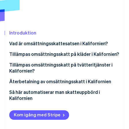
Identitetsverifiering online
Partner
Stripe App Marketplace
Introduktion
Stripe Sessions 2026
Se hur Stripe bygger den ekonomiska inf
Vad är omsättningsskattesatsen i Kalifornien?
Titta nu
Tillämpas omsättningsskatt på kläder i Kalifornien?
Undantag från skatt
Tillämpas omsättningsskatt på tvätteritjänster i
Kalifornien?
Ansökan om att få bli undantagna
Återbetalning av omsättningsskatt i Kalifornien
Så här får du tillbaka omsättningsskatt
Så här automatiserar man skatteuppbörd i
Kalifornien
Konfigurera ditt Stripe-konto
Kom igång med Stripe
Aktivera Stripe Tax