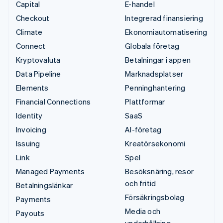
Capital
E-handel
Checkout
Integrerad finansiering
Climate
Ekonomiautomatisering
Connect
Globala företag
Kryptovaluta
Betalningar i appen
Data Pipeline
Marknadsplatser
Elements
Penninghantering
Financial Connections
Plattformar
Identity
SaaS
Invoicing
AI-företag
Issuing
Kreatörsekonomi
Link
Spel
Managed Payments
Besöksnäring, resor
och fritid
Betalningslänkar
Försäkringsbolag
Payments
Media och
Payouts
underhållning