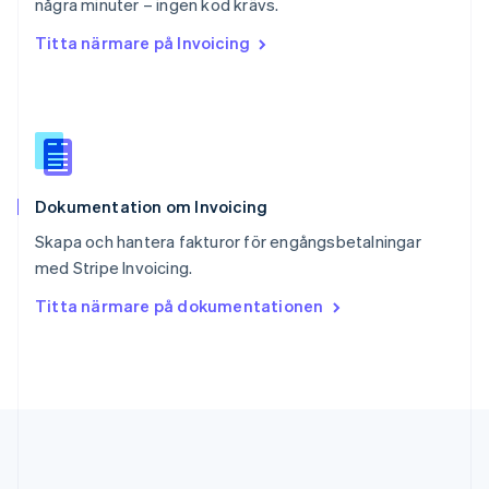
English
简体中文
några minuter – ingen kod krävs.
Slovakien
Titta närmare på Invoicing
English
Slovenien
English
Italiano
Spanien
Español
English
Storbritannien
English
Dokumentation om Invoicing
Sverige
Svenska
English
Skapa och hantera fakturor för engångsbetalningar
Thailand
med Stripe Invoicing.
ไทย
English
Tjeckien
Titta närmare på dokumentationen
English
Tyskland
Deutsch
English
Ungern
English
USA
English
Español
简体中文
Österrike