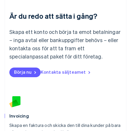
Français
Deutsch
English
Malaysia
Är du redo att sätta i gång?
English
简体中文
Malta
English
Skapa ett konto och börja ta emot betalningar
Mexiko
Español
English
– inga avtal eller bankuppgifter behövs – eller
Nederländerna
kontakta oss för att ta fram ett
Nederlands
English
Norge
specialanpassat paket för ditt företag.
English
Nya Zeeland
Börja nu
Kontakta säljteamet
English
Polen
English
Portugal
Português
English
Rumänien
English
Schweiz
Invoicing
Deutsch
Français
Italiano
English
Skapa en faktura och skicka den till dina kunder på bara
Singapore