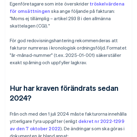
Egenföretagare som inte överskrider
tröskelvärdena
för omsättningen
ska ange följande på fakturan:
"Moms ej tillämplig – artikel 293 B i den allmänna
skattelagen (CGI)."
För god redovisningshantering rekommenderas att
fakturor numreras i kronologisk ordningsföljd. Formatet
"år-månad-nummer" (t.ex. 2025-01-001) säkerställer
exakt spårning och uppfyller lagkrav.
Hur har kraven förändrats sedan
2024?
Från och med den 1 juli 2024 måste fakturorna innehålla
ytterligare fyra uppgifter (enligt
dekret nr 2022-1299
av den 7 oktober 2022
). De ändringar som ska göras i
dokumenten är bland annat: