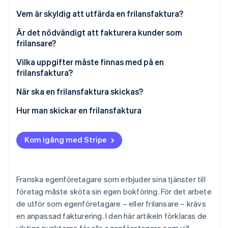
Identitetsverifiering online
Partner
Vem är skyldig att utfärda en frilansfaktura?
Stripe App Marketplace
Är det nödvändigt att fakturera kunder som
frilansare?
Varför behövs fakturan?
Vilka uppgifter måste finnas med på en
Stripe Sessions 2026
Se hur Stripe bygger den ekonomiska inf
frilansfaktura?
Faktura kontra offert
Titta nu
Hur har kraven förändrats sedan 2024?
När ska en frilansfaktura skickas?
Frilansavtal
Exempel på en frilansfaktura
Hur man skickar en frilansfaktura
Lagring av fakturor
Vad förändras inom frilansfakturering 2026?
Kom igång med Stripe
Franska egenföretagare som erbjuder sina tjänster till
företag måste sköta sin egen bokföring. För det arbete
de utför som egenföretagare – eller frilansare – krävs
en anpassad fakturering. I den här artikeln förklaras de