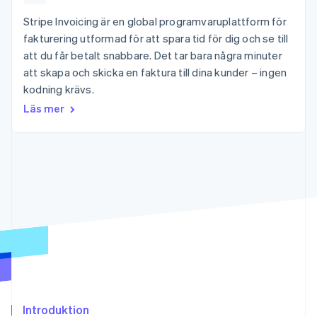
Godkännandeoptimeringar
Recognition
Företag
Plattformar
Erbjud
Link
Automatiserad
Stripe Invoicing är en global programvaruplattform för
SaaS
användningsbaserad
Accelererad kassaprocess
redovisning
Produktplan
fakturering
fakturering utformad för att spara tid för dig och se till
Financial Connections
Stripe Sigma
Sessions årliga
Utfärda stablecoin-
att du får betalt snabbare. Det tar bara några minuter
Länkade finanskontodata
Anpassade
konferens
stödda kort
rapporter
att skapa och skicka en faktura till dina kunder – ingen
Karriärer
Tillhandahåll och
Efter bransch
Data Pipeline
Nyhetsrum
hantera tjänster med
kodning krävs.
Datasynkronisering
Stripe Press
agenter
Läs mer
AI-företag
Kreatörsekonomi
Spel
Besöksnäring, resor
Kontakt
Mer
Resurser
och fritid
Product roadmap
Försäkringsbolag
Kontakta säljteamet
Se vad som kommer härnäst
Media och
Appintegrationer
Bli partner
underhållning
Kodexempel
Radar
Ideella organisationer
Utvecklarblogg
Bedrägeribekämpning
Professionella tjänster
API-status
Offentlig sektor
Atlas
Detaljhandel
Bolagsbildning för startups
Climate
Koldioxidinfångning
Ecosystem
Identity
Introduktion