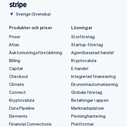
Deutsch
English
Sverige (Svenska)
Produkter och priser
Lösningar
Priser
Storföretag
Atlas
Startup-företag
Auktoriseringsförstärkning
Agentbaserad handel
Billing
Kryptovaluta
Capital
E-handel
Checkout
Integrerad finansiering
Climate
Ekonomiautomatisering
Connect
Globala företag
Kryptovaluta
Betalningar i appen
Data Pipeline
Marknadsplatser
Elements
Penninghantering
Financial Connections
Plattformar