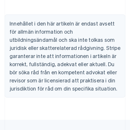
Nederlands
Français
Deutsch
English
Brasilien
Português
English
Bulgarien
Innehållet i den här artikeln är endast avsett
English
för allmän information och
Cypern
English
utbildningsändamål och ska inte tolkas som
Danmark
juridisk eller skatterelaterad rådgivning. Stripe
English
Estland
garanterar inte att informationen i artikeln är
English
korrekt, fullständig, adekvat eller aktuell. Du
Fastlandskina
bör söka råd från en kompetent advokat eller
简体中文
English
Finland
revisor som är licensierad att praktisera i din
English
Svenska
jurisdiktion för råd om din specifika situation.
Frankrike
Français
English
Förenade Arabemiraten
English
Gibraltar
English
Grekland