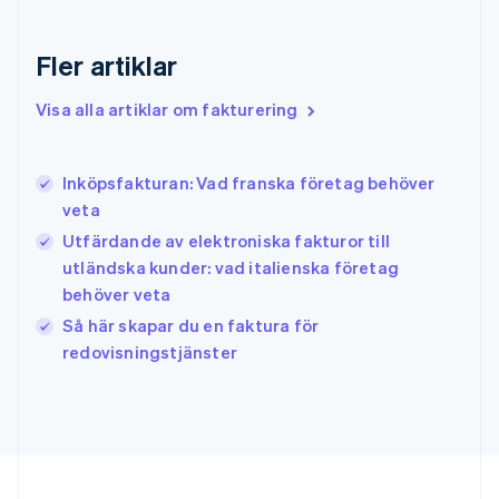
English
Hongkong SAR, Kina
English
简体中文
Fler artiklar
Indien
English
Visa alla artiklar om fakturering
Irland
English
Italien
Inköpsfakturan: Vad franska företag behöver
Italiano
English
veta
Japan
日本語
English
Utfärdande av elektroniska fakturor till
Kanada
utländska kunder: vad italienska företag
English
Français
behöver veta
Kroatien
English
Italiano
Så här skapar du en faktura för
Lettland
redovisningstjänster
English
Liechtenstein
Deutsch
English
Litauen
English
Luxemburg