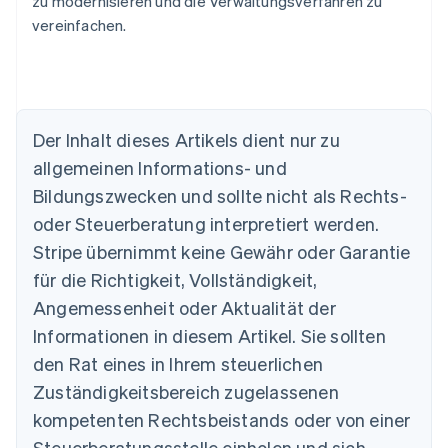
zu modernisieren und die Verwaltungsverfahren zu
vereinfachen.
Der Inhalt dieses Artikels dient nur zu
Australien
allgemeinen Informations- und
English
Belgien
Bildungszwecken und sollte nicht als Rechts-
Nederlands
Français
Deutsch
English
oder Steuerberatung interpretiert werden.
Brasilien
Stripe übernimmt keine Gewähr oder Garantie
Português
English
Bulgarien
für die Richtigkeit, Vollständigkeit,
English
Angemessenheit oder Aktualität der
Dänemark
Informationen in diesem Artikel. Sie sollten
English
Deutschland
den Rat eines in Ihrem steuerlichen
Deutsch
English
Zuständigkeitsbereich zugelassenen
Estland
English
kompetenten Rechtsbeistands oder von einer
Festlandchina
Steuerberatungsstelle einholen und sich