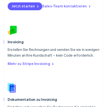
English
Portugal
Jetzt starten
Sales-Team kontaktieren
Português
English
Rumänien
English
Schweden
Svenska
English
Schweiz
Deutsch
Français
Italiano
English
Invoicing
Singapur
English
简体中文
Erstellen Sie Rechnungen und senden Sie sie in wenigen
Slowakei
Minuten an Ihre Kundschaft – kein Code erforderlich.
English
Mehr zu Stripe Invoicing
Slowenien
English
Italiano
Sonderverwaltungsregion Hongkong,
China
English
简体中文
Spanien
Español
English
Dokumentation zu Invoicing
Thailand
ไทย
English
Erstellen und verwalten Sie Rechnungen für einmalige