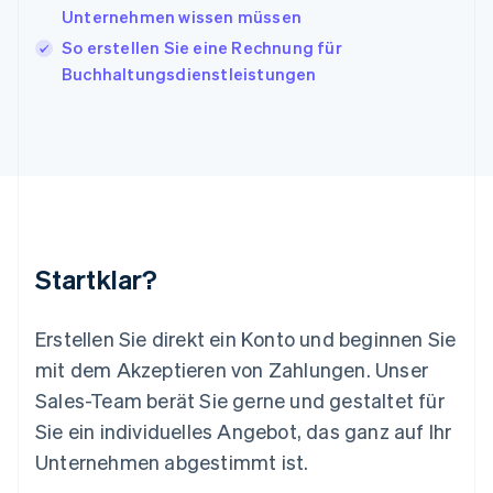
English
Unternehmen wissen müssen
Liechtenstein
So erstellen Sie eine Rechnung für
Deutsch
English
Litauen
Buchhaltungsdienstleistungen
English
Luxemburg
Français
Deutsch
English
Malaysia
English
简体中文
Malta
English
Mexiko
Startklar?
Español
English
Neuseeland
English
Erstellen Sie direkt ein Konto und beginnen Sie
Niederlande
mit dem Akzeptieren von Zahlungen. Unser
Nederlands
English
Norwegen
Sales-Team berät Sie gerne und gestaltet für
English
Sie ein individuelles Angebot, das ganz auf Ihr
Österreich
Deutsch
English
Unternehmen abgestimmt ist.
Polen