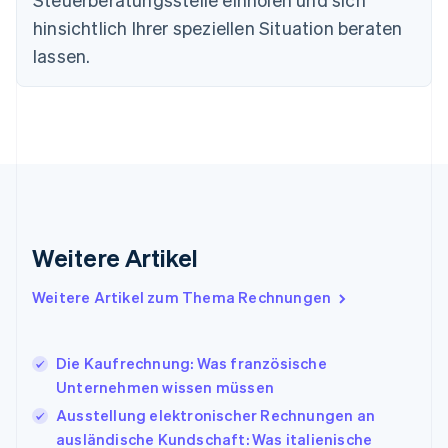
简体中文
English
Finnland
hinsichtlich Ihrer speziellen Situation beraten
English
Svenska
lassen.
Frankreich
Français
English
Gibraltar
English
Griechenland
English
Indien
English
Irland
Weitere Artikel
English
Italien
Italiano
English
Weitere Artikel zum Thema Rechnungen
Japan
日本語
English
Kanada
Die Kaufrechnung: Was französische
English
Français
Unternehmen wissen müssen
Kroatien
English
Italiano
Ausstellung elektronischer Rechnungen an
Lettland
ausländische Kundschaft: Was italienische