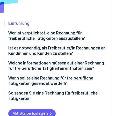
Betrugsprävention
Ecosystem
Atlas
Start-up-Gründung
Partner
Stripe App-Marktplatz
Climate
Einführung
CO₂-Entnahme
Wer ist verpflichtet, eine Rechnung für
Identity
freiberufliche Tätigkeiten auszustellen?
Online-Identitätsprüfung
Ist es notwendig, als Freiberufler/in Rechnungen an
Kundinnen und Kunden zu stellen?
Warum wird die Rechnung benötigt?
Welche Informationen müssen auf einer Rechnung
für freiberufliche Tätigkeiten enthalten sein?
Stripe-Sessions 2026
Rechnung und Angebot
Erfahren Sie, wie Stripe Lösungen für die Wirts
Wie haben sich die Anforderungen seit 2024
Wann sollte eine Rechnung für freiberufliche
Jetzt ansehen
Freiberuflervertrag
verändert?
Tätigkeiten gesendet werden?
Aufbewahrung von Rechnungen
Beispiel für eine Rechnung für freiberufliche
So senden Sie eine Rechnung für freiberufliche
Tätigkeiten
Tätigkeiten
Was ändert sich 2026 bei der Rechnungsstellung als
Freiberufler?
Mit Stripe loslegen