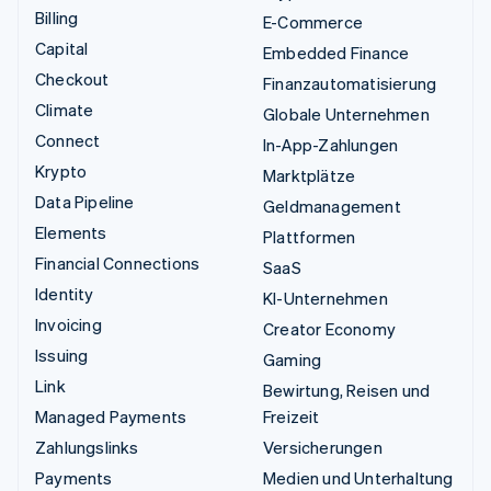
Billing
E-Commerce
Capital
Embedded Finance
Checkout
Finanzautomatisierung
Climate
Globale Unternehmen
Connect
In-App-Zahlungen
Krypto
Marktplätze
Data Pipeline
Geldmanagement
Elements
Plattformen
Financial Connections
SaaS
Identity
KI-Unternehmen
Invoicing
Creator Economy
Issuing
Gaming
Link
Bewirtung, Reisen und
Managed Payments
Freizeit
Zahlungslinks
Versicherungen
Payments
Medien und Unterhaltung