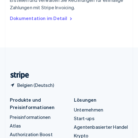
Tschechische Republik
Zahlungen mit Stripe Invoicing.
English
Ungarn
Dokumentation im Detail
English
Vereinigte Arabische Emirate
English
Vereinigte Staaten
English
Español
简体中文
Vereinigtes Königreich
English
Zypern
English
Belgien (Deutsch)
Produkte und
Lösungen
Preisinformationen
Unternehmen
Preisinformationen
Start-ups
Atlas
Agentenbasierter Handel
Authorization Boost
Krypto