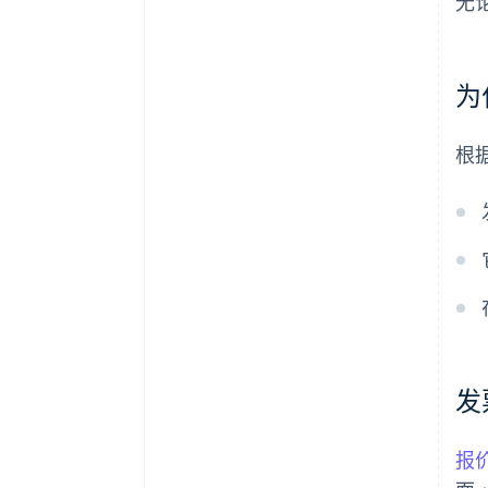
无
为
根
发
报