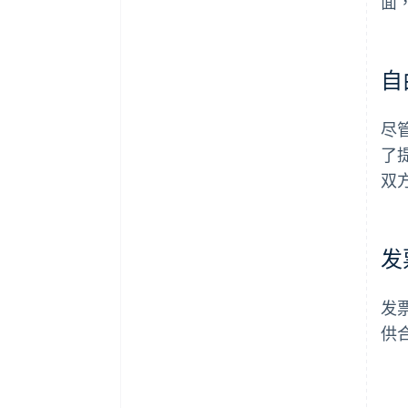
面
自
尽
了
双
发
发
供