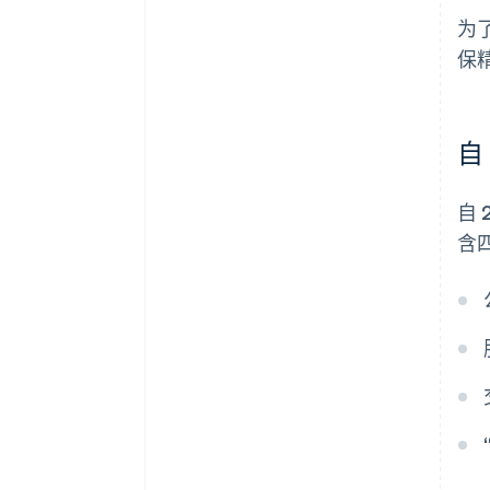
为
保
自
自 
含