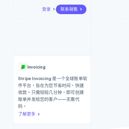
登录
联系销售
资源
生态系统
联系
场
更多
应用集成
合作伙伴
联系销售
Product roadmap
代码示例
Stripe App Marketplace
成为合作伙伴
了解未来规划
开发者博客
API 状态
Radar
欺诈防范
Invoicing
Atlas
初创企业注册
Stripe Invoicing 是一个全球账单软
件平台，旨在为您节省时间，快速
Climate
碳移除
收款。只需短短几分钟，即可创建
账单并发给您的客户——无需代
码。
了解更多