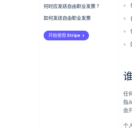
自 2024 年以来要求有何变化？
何时应发送自由职业发票？
自由职业合同
自由职业发票示例
如何发送自由职业发票
发票的保留
2026 年自由职业发票将有何变
开始使用 Stripe
化？
任
指
会
个