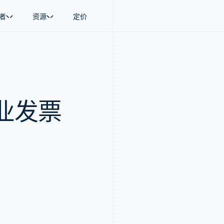
者
资源
定价
景
指南
按行业
公司
资金管理
平台和交易市
商务
持
接受线上付款
AI 企业
产品路线图
Global Payouts
Connect
币
持方案
实施预置结账流程
创作者经济
Sessions 年度大会
向第三方打款
平台支付
务
务
构建平台或交易市场
游戏
招聘
Crypto
业发票
金融
管理订阅
酒店、旅游与休闲
资讯中心
钱包、稳定币发行和发卡基础设
动化
提供按用量计费
保险
Stripe Press
施
企业
发行稳定币支持的支付卡
媒体与娱乐
支付
通过智能体配置和管理服务
非营利组织
场
专业服务
理
公共部门
零售
化
on