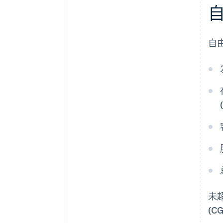
自
未
(CG