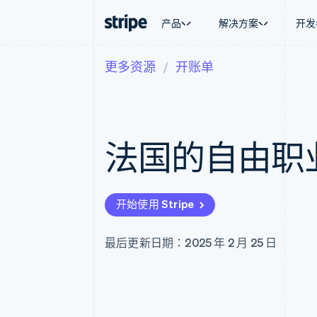
产品
解决方案
开发
更多资源
开账单
按企业阶段
文档
学习
按应用场
支持
支付
营收
大型企业
Stripe 文档
博客
智能体
获取支
Payments
Billing
初创企业
API 参考文档
客户案例
加密货
托管支
在线支付
经常性收入
库与 SDK
指南
电子商
专业服
Managed Payments
Metronome
Stripe Apps
法国的自由职
嵌入式
备案商家解决方案
按用量计费
财务自
Payment links
Subscriptions
全球化
无代码支付
订阅管理
应用内
Checkout
Invoicing
交易市
预构建支付界面
一次性或定期账单
开始使用 Stripe
资金管
Elements
Tax
平台
灵活的 UI 组件
销售税和增值税自动
SaaS
支付方式
Revenue Recogniti
最后更新日期：2025 年 2 月 25 日
支持 125 种以上
会计自动化
Authorization Boost
Stripe Sigma
支付成功率优化
自定义报告
Link
Data Pipeline
加速结账
数据同步