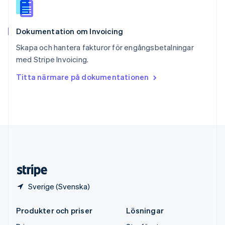
Español
English
Storbritannien
English
Dokumentation om Invoicing
Sverige
Svenska
English
Skapa och hantera fakturor för engångsbetalningar
Thailand
med Stripe Invoicing.
ไทย
English
Tjeckien
Titta närmare på dokumentationen
English
Tyskland
Deutsch
English
Ungern
English
USA
English
Español
简体中文
Österrike
Deutsch
English
Sverige (Svenska)
Produkter och priser
Lösningar