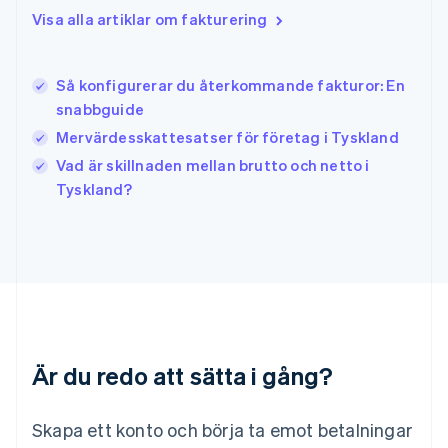
English
Visa alla artiklar om fakturering
Italien
Italiano
English
Japan
日本語
English
Så konfigurerar du återkommande fakturor: En
Kanada
snabbguide
English
Français
Mervärdesskattesatser för företag i Tyskland
Kroatien
English
Italiano
Vad är skillnaden mellan brutto och netto i
Lettland
Tyskland?
English
Liechtenstein
Deutsch
English
Litauen
English
Luxemburg
Français
Deutsch
English
Malaysia
Är du redo att sätta i gång?
English
简体中文
Malta
English
Skapa ett konto och börja ta emot betalningar
Mexiko