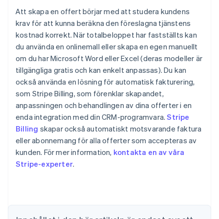
Att skapa en offert börjar med att studera kundens
krav för att kunna beräkna den föreslagna tjänstens
kostnad korrekt. När totalbeloppet har fastställts kan
du använda en onlinemall eller skapa en egen manuellt
om du har Microsoft Word eller Excel (deras modeller är
tillgängliga gratis och kan enkelt anpassas). Du kan
också använda en lösning för automatisk fakturering,
som Stripe Billing, som förenklar skapandet,
anpassningen och behandlingen av dina offerter i en
enda integration med din CRM-programvara.
Stripe
Billing
skapar också automatiskt motsvarande faktura
Australien
eller abonnemang för alla offerter som accepteras av
English
Belgien
kunden. För mer information,
kontakta en av våra
Nederlands
Français
Deutsch
English
Stripe-experter
.
Brasilien
Português
English
Bulgarien
English
Cypern