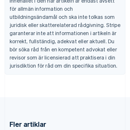
Innehållet i den här artikeln är endast avsett
English
Danmark
för allmän information och
English
utbildningsändamål och ska inte tolkas som
Estland
juridisk eller skatterelaterad rådgivning. Stripe
English
Fastlandskina
garanterar inte att informationen i artikeln är
简体中文
English
korrekt, fullständig, adekvat eller aktuell. Du
Finland
English
Svenska
bör söka råd från en kompetent advokat eller
Frankrike
revisor som är licensierad att praktisera i din
Français
English
Förenade Arabemiraten
jurisdiktion för råd om din specifika situation.
English
Gibraltar
English
Grekland
English
Hongkong SAR, Kina
English
简体中文
Indien
English
Fler artiklar
Irland