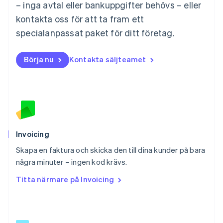
Español
English
– inga avtal eller bankuppgifter behövs – eller
Nederländerna
kontakta oss för att ta fram ett
Nederlands
English
Norge
specialanpassat paket för ditt företag.
English
Nya Zeeland
Börja nu
Kontakta säljteamet
English
Polen
English
Portugal
Português
English
Rumänien
English
Schweiz
Invoicing
Deutsch
Français
Italiano
English
Skapa en faktura och skicka den till dina kunder på bara
Singapore
English
简体中文
några minuter – ingen kod krävs.
Slovakien
Titta närmare på Invoicing
English
Slovenien
English
Italiano
Spanien