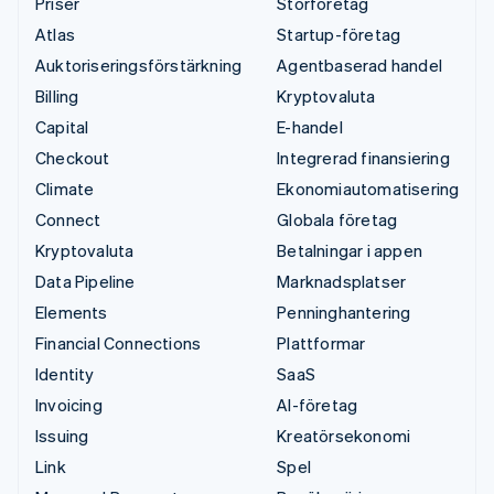
Priser
Storföretag
Atlas
Startup-företag
Auktoriseringsförstärkning
Agentbaserad handel
Billing
Kryptovaluta
Capital
E-handel
Checkout
Integrerad finansiering
Climate
Ekonomiautomatisering
Connect
Globala företag
Kryptovaluta
Betalningar i appen
Data Pipeline
Marknadsplatser
Elements
Penninghantering
Financial Connections
Plattformar
Identity
SaaS
Invoicing
AI-företag
Issuing
Kreatörsekonomi
Link
Spel