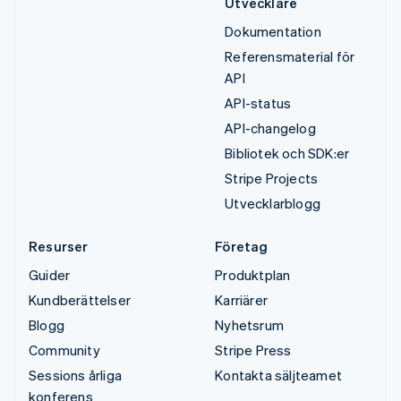
Utvecklare
Dokumentation
Referensmaterial för
API
API-status
API-changelog
Bibliotek och SDK:er
Stripe Projects
Utvecklarblogg
Resurser
Företag
Guider
Produktplan
Kundberättelser
Karriärer
Blogg
Nyhetsrum
Community
Stripe Press
Sessions årliga
Kontakta säljteamet
konferens