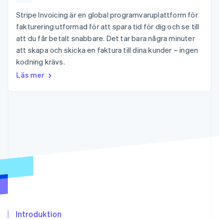
Godkännandeoptimeringar
Recognition
Företag
Plattformar
Erbjud
Link
Automatiserad
Stripe Invoicing är en global programvaruplattform för
SaaS
användningsbaserad
Accelererad kassaprocess
redovisning
Produktplan
fakturering
fakturering utformad för att spara tid för dig och se till
Financial Connections
Stripe Sigma
Sessions årliga
Utfärda stablecoin-
att du får betalt snabbare. Det tar bara några minuter
Länkade finanskontodata
Anpassade
konferens
stödda kort
rapporter
att skapa och skicka en faktura till dina kunder – ingen
Karriärer
Tillhandahåll och
Efter bransch
Data Pipeline
Nyhetsrum
hantera tjänster med
kodning krävs.
Datasynkronisering
Stripe Press
agenter
Läs mer
AI-företag
Kreatörsekonomi
Spel
Besöksnäring, resor
Kontakt
Mer
Resurser
och fritid
Product roadmap
Försäkringsbolag
Kontakta säljteamet
Se vad som kommer härnäst
Media och
Appintegrationer
Bli partner
underhållning
Kodexempel
Radar
Ideella organisationer
Utvecklarblogg
Bedrägeribekämpning
Professionella tjänster
API-status
Offentlig sektor
Atlas
Detaljhandel
Bolagsbildning för startups
Climate
Koldioxidinfångning
Ecosystem
Identity
Introduktion