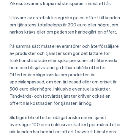
Yrkesutövarens kopia måste sparas i minst ett år.
Utövare av estetisk kirurgi ska ge en offert till kunden
om tjänstens totalbelopp är 300 euro eller högre, om
narkos krävs eller om patienten har begärt en offert.
På samma sätt måste leverantörer och återförsäljare
av produkter och tjänster som gör det lättare för
funktionshindrade eller sjuka personer att återvända
hem och bli självständiga tillhandahålla offerter.
Offerter är obligatoriska om produkten är
specialanpassad, om den är leasad eller om priset är
500 euro eller högre, inklusive eventuella skatter.
Tandvårds- och fotvårdstjänster kräver också en
offert när kostnaden för tjänsten är hög.
Slutligen blir offerter obligatoriska när en tjänst
överstiger 100 euro (inklusive skatter) per månad eller
när kunden har begärt en offert (oavsett tjänstepris