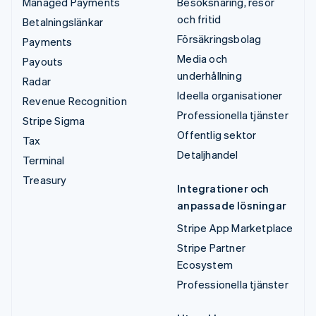
Managed Payments
Besöksnäring, resor
och fritid
Betalningslänkar
Försäkringsbolag
Payments
Media och
Payouts
underhållning
Radar
Ideella organisationer
Revenue Recognition
Professionella tjänster
Stripe Sigma
Offentlig sektor
Tax
Detaljhandel
Terminal
Treasury
Integrationer och
anpassade lösningar
Stripe App Marketplace
Stripe Partner
Ecosystem
Professionella tjänster