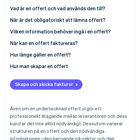
Identitetsverifiering online
Partner
Vad är en offert och vad används den till?
Stripe App Marketplace
När är det obligatoriskt att lämna offert?
Vilken information behöver ingå i en offert?
Stripe Sessions 2026
Obligatoriska uppgifter
När kan en offert faktureras?
Se hur Stripe bygger den ekonomiska inf
Titta nu
Juridisk information
Hur länge gäller en offert?
Böter
Hur man skapar en offert
Skapa och skicka fakturor
Även om en undertecknad offert utgör ett
professionellt åtagande mellan leverantören och dess
kund är det inte alltid nödvändigt. Dessutom varierar
strukturen på en offert och den nödvändiga
informationen i den beroende på sektor och den