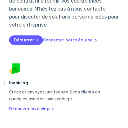
de contrat ni à fournir vos coordonnées
Lituanie
English
bancaires. N'hésitez pas à nous contacter
Luxembourg
pour discuter de solutions personnalisées pour
Français
Deutsch
English
Malaisie
votre entreprise.
English
简体中文
Malte
Démarrer
Contacter notre équipe
English
Mexique
Español
English
Norvège
English
Nouvelle-Zélande
English
Pays-Bas
Invoicing
Nederlands
English
Créez et envoyez une facture à vos clients en
Pologne
English
quelques minutes, sans codage.
Portugal
Découvrir Invoicing
Português
English
RAS de Hong Kong, Chine
English
简体中文