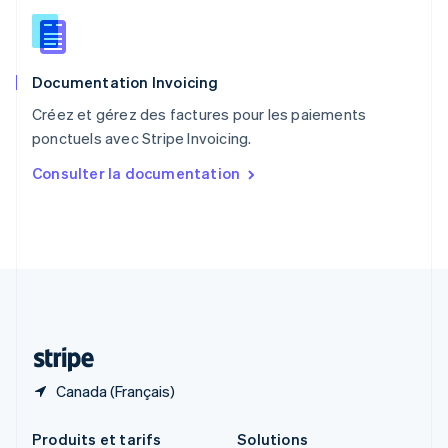
République tchèque
English
Roumanie
English
Documentation Invoicing
Royaume-Uni
English
Créez et gérez des factures pour les paiements
Singapour
ponctuels avec Stripe Invoicing.
English
简体中文
Slovaquie
Consulter la documentation
English
Slovénie
English
Italiano
Suède
Svenska
English
Suisse
Deutsch
Français
Italiano
English
Thaïlande
ไทย
English
Canada (Français)
Produits et tarifs
Solutions