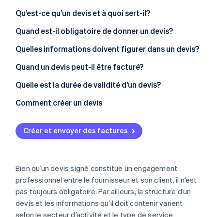
Commerce de détail
État des API
Atlas
Qu’est-ce qu’un devis et à quoi sert-il?
Constitution d'une entreprise
Quand est-il obligatoire de donner un devis?
Climate
Élimination du carbone
Écosystème
Quelles informations doivent figurer dans un devis?
Identity
Partenaires
Vérification de l'identité
Informations obligatoires
Quand un devis peut-il être facturé?
Stripe App Marketplace
Informations juridiques
Quelle est la durée de validité d’un devis?
Amendes
Comment créer un devis
Stripe Sessions 2026
Créer et envoyer des factures
Découvrez comment Stripe construit l’infrastructure écon
l’IA.
Regarder
Bien qu’un devis signé constitue un engagement
professionnel entre le fournisseur et son client, il n’est
pas toujours obligatoire. Par ailleurs, la structure d’un
devis et les informations qu’il doit contenir varient
selon le secteur d’activité et le type de service