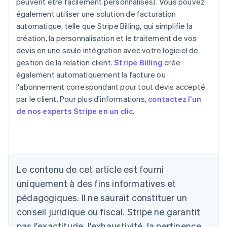
peuvent être facilement personnalisés). Vous pouvez
également utiliser une solution de facturation
automatique, telle que Stripe Billing, qui simplifie la
création, la personnalisation et le traitement de vos
devis en une seule intégration avec votre logiciel de
gestion de la relation client.
Stripe Billing
crée
également automatiquement la facture ou
l'abonnement correspondant pour tout devis accepté
par le client. Pour plus d'informations,
contactez l’un
de nos experts Stripe en un clic
.
Allemagne
Deutsch
English
Australie
Le contenu de cet article est fourni
English
uniquement à des fins informatives et
Autriche
pédagogiques. Il ne saurait constituer un
Deutsch
English
Belgique
conseil juridique ou fiscal. Stripe ne garantit
Nederlands
Français
Deutsch
English
pas l'exactitude, l'exhaustivité, la pertinence,