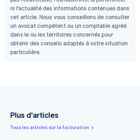
Brésil
ni l'actualité des informations contenues dans
Português
English
Bulgarie
cet article. Nous vous conseillons de consulter
English
un avocat compétent ou un comptable agréé
Canada
English
Français
dans le ou les territoires concernés pour
Chine continentale
obtenir des conseils adaptés à votre situation
简体中文
English
Chypre
particulière.
English
Croatie
English
Italiano
Danemark
English
Émirats arabes unis
English
Espagne
Español
English
Plus d'articles
Estonie
English
Tous les articles sur la facturation
États-Unis
English
Español
简体中文