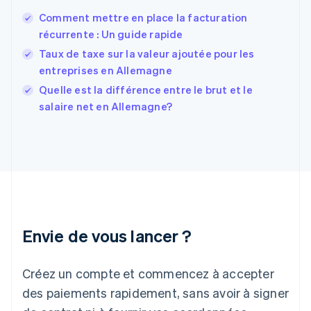
Finlande
English
Svenska
Comment mettre en place la facturation
France
récurrente : Un guide rapide
Français
English
Taux de taxe sur la valeur ajoutée pour les
Gibraltar
entreprises en Allemagne
English
Grèce
Quelle est la différence entre le brut et le
English
salaire net en Allemagne?
Hongrie
English
Inde
English
Irlande
English
Italie
Italiano
English
Japon
Envie de vous lancer ?
日本語
English
Lettonie
Créez un compte et commencez à accepter
English
Liechtenstein
des paiements rapidement, sans avoir à signer
Deutsch
English