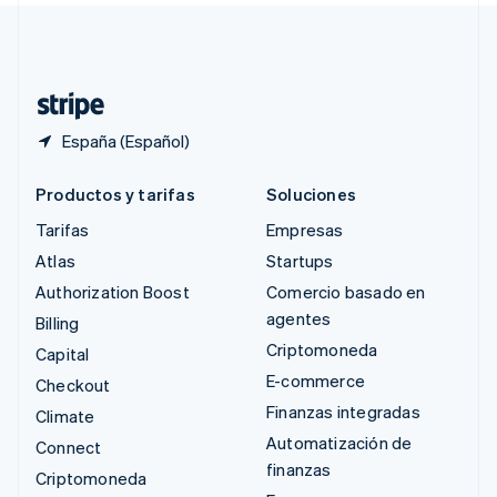
Suiza
Deutsch
Français
Italiano
English
Tailandia
ไทย
English
España (Español)
Productos y tarifas
Soluciones
Tarifas
Empresas
Atlas
Startups
Authorization Boost
Comercio basado en
agentes
Billing
Criptomoneda
Capital
E-commerce
Checkout
Finanzas integradas
Climate
Automatización de
Connect
finanzas
Criptomoneda