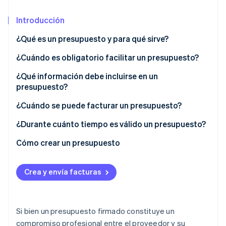
Sector público
Radar
Comercio minorista
Introducción
Prevención de fraude
Atlas
¿Qué es un presupuesto y para qué sirve?
Constitución de una startup
Ecosystem
¿Cuándo es obligatorio facilitar un presupuesto?
Climate
Eliminación de dióxido de carbono
Socios
¿Qué información debe incluirse en un
Stripe App Marketplace
presupuesto?
Identity
Verificación de identidad en línea
Información obligatoria
¿Cuándo se puede facturar un presupuesto?
Información legal
¿Durante cuánto tiempo es válido un presupuesto?
Multas
Cómo crear un presupuesto
Stripe Sessions 2026
Descubre cómo Stripe está construyendo la infraestructu
Crea y envía facturas
para la IA.
Ver ahora
Si bien un presupuesto firmado constituye un
compromiso profesional entre el proveedor y su