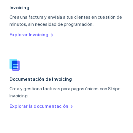
Noruega
Invoicing
English
Crea una factura y envíala a tus clientes en cuestión de
Nueva Zelanda
English
minutos, sin necesidad de programación.
Países Bajos
Explorar Invoicing
Nederlands
English
Polonia
English
Portugal
Português
English
RAE de Hong Kong, China
English
简体中文
Documentación de Invoicing
Reino Unido
English
Crea y gestiona facturas para pagos únicos con Stripe
República Checa
Invoicing.
English
Rumanía
Explorar la documentación
English
Singapur
English
简体中文
Suecia
Svenska
English