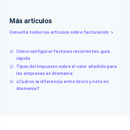
Emiratos Árabes Unidos
English
Más artículos
Eslovaquia
English
Eslovenia
Consulta todos los artículos sobre facturación
English
Italiano
España
Español
English
Cómo configurar facturas recurrentes: guía
Estados Unidos
rápida
English
Español
简体中文
Estonia
Tipos del impuesto sobre el valor añadido para
English
las empresas en Alemania
Finlandia
¿Cuál es la diferencia entre bruto y neto en
English
Svenska
Alemania?
Francia
Français
English
Gibraltar
English
Grecia
English
Hungría
English