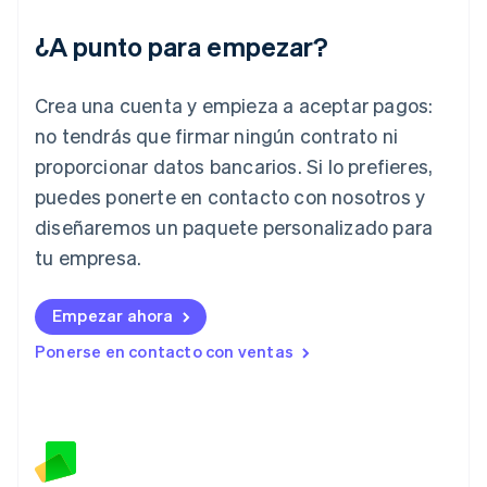
India
¿A punto para empezar?
English
Irlanda
English
Crea una cuenta y empieza a aceptar pagos:
Italia
no tendrás que firmar ningún contrato ni
Italiano
English
Japón
proporcionar datos bancarios. Si lo prefieres,
日本語
English
puedes ponerte en contacto con nosotros y
Letonia
diseñaremos un paquete personalizado para
English
Liechtenstein
tu empresa.
Deutsch
English
Lituania
English
Empezar ahora
Luxemburgo
Ponerse en contacto con ventas
Français
Deutsch
English
Malasia
English
简体中文
Malta
English
México
Español
English