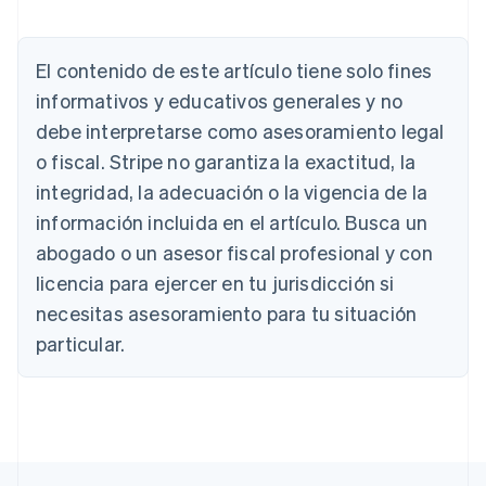
Alemania
Deutsch
English
El contenido de este artículo tiene solo fines
Australia
English
informativos y educativos generales y no
Austria
debe interpretarse como asesoramiento legal
Deutsch
English
Bélgica
o fiscal. Stripe no garantiza la exactitud, la
Nederlands
Français
Deutsch
English
integridad, la adecuación o la vigencia de la
Brasil
información incluida en el artículo. Busca un
Português
English
Bulgaria
abogado o un asesor fiscal profesional y con
English
licencia para ejercer en tu jurisdicción si
Canadá
necesitas asesoramiento para tu situación
English
Français
China continental
particular.
简体中文
English
Chipre
English
Croacia
English
Italiano
Dinamarca
English