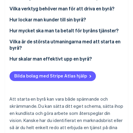
Identitetsverifiering online
Partner
Definiera dina tjänster
Vilka verktyg behöver man för att driva en byrå?
Stripe App Marketplace
Välj namn och juridisk struktur
Hur lockar man kunder till sin byrå?
Bygg en enkel portfölj
Hur mycket ska man ta betalt för byråns tjänster?
Stripe Sessions 2026
Spåra din ekonomi
Timpriser
Vilka är de största utmaningarna med att starta en
Se hur Stripe bygger den ekonomiska inf
Titta nu
byrå?
Skapa en varumärkesnärvaro
Projektbaserade avgifter
Regelbundet hitta nya kunder
Hur skalar man effektivt upp en byrå?
Engagemangsarvode
Skala upp när du säkrar större projekt
Anställ rätt personer
Bilda bolag med Stripe Atlas hjälp
Hantera ekonomin
Skapa repeterbara processer
Utöka tjänstekategorier på ett eftertänksamt sätt
Att starta en byrå kan vara både spännande och
Stärk ditt varumärke
skrämmande. Du kan sätta ditt eget schema, sätta ihop
en kundlista och göra arbete som återspeglar din
Upprätthåll hög kvalitet och en bra kultur
vision. Kanske har du identifierat en marknadsbrist eller
så är du helt enkelt redo att erbjuda en tjänst på dina