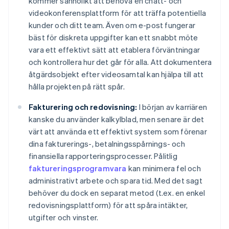
kommer sannolikt att behöva en chatt- och
videokonferensplattform för att träffa potentiella
kunder och ditt team. Även om e-post fungerar
bäst för diskreta uppgifter kan ett snabbt möte
vara ett effektivt sätt att etablera förväntningar
och kontrollera hur det går för alla. Att dokumentera
åtgärdsobjekt efter videosamtal kan hjälpa till att
hålla projekten på rätt spår.
Fakturering och redovisning:
I början av karriären
kanske du använder kalkylblad, men senare är det
värt att använda ett effektivt system som förenar
dina fakturerings-, betalningsspårnings- och
finansiella rapporteringsprocesser. Pålitlig
faktureringsprogramvara
kan minimera fel och
administrativt arbete och spara tid. Med det sagt
behöver du dock en separat metod (t.ex. en enkel
redovisningsplattform) för att spåra intäkter,
utgifter och vinster.