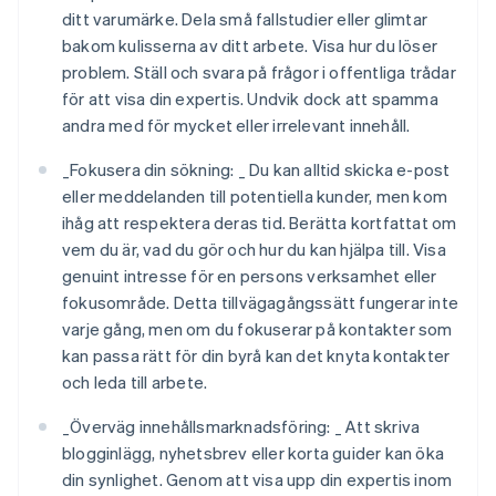
ditt varumärke. Dela små fallstudier eller glimtar
bakom kulisserna av ditt arbete. Visa hur du löser
problem. Ställ och svara på frågor i offentliga trådar
för att visa din expertis. Undvik dock att spamma
andra med för mycket eller irrelevant innehåll.
_
Fokusera din sökning: _
Du kan alltid skicka e-post
eller meddelanden till potentiella kunder, men kom
ihåg att respektera deras tid. Berätta kortfattat om
vem du är, vad du gör och hur du kan hjälpa till. Visa
genuint intresse för en persons verksamhet eller
fokusområde. Detta tillvägagångssätt fungerar inte
varje gång, men om du fokuserar på kontakter som
kan passa rätt för din byrå kan det knyta kontakter
och leda till arbete.
_
Överväg innehållsmarknadsföring: _
Att skriva
blogginlägg, nyhetsbrev eller korta guider kan öka
din synlighet. Genom att visa upp din expertis inom