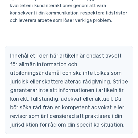
kvaliteten i kundinteraktioner genom att vara
Australien
konsekvent i din kommunikation, respektera tidsfrister
English
Belgien
och leverera arbete som löser verkliga problem.
Nederlands
Français
Deutsch
English
Brasilien
Português
English
Bulgarien
English
Innehållet i den här artikeln är endast avsett
Cypern
för allmän information och
English
Danmark
utbildningsändamål och ska inte tolkas som
English
juridisk eller skatterelaterad rådgivning. Stripe
Estland
English
garanterar inte att informationen i artikeln är
Fastlandskina
korrekt, fullständig, adekvat eller aktuell. Du
简体中文
English
Finland
bör söka råd från en kompetent advokat eller
English
Svenska
revisor som är licensierad att praktisera i din
Frankrike
jurisdiktion för råd om din specifika situation.
Français
English
Förenade Arabemiraten
English