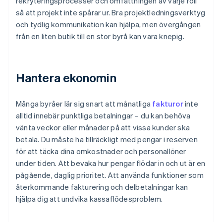
rekryteringsprocesser och omfattningen av varje roll
så att projekt inte spårar ur. Bra projektledningsverktyg
och tydlig kommunikation kan hjälpa, men övergången
från en liten butik till en stor byrå kan vara knepig.
Hantera ekonomin
Många byråer lär sig snart att månatliga
fakturor
inte
alltid innebär punktliga betalningar – du kan behöva
vänta veckor eller månader på att vissa kunder ska
betala. Du måste ha tillräckligt med pengar i reserven
för att täcka dina omkostnader och personallöner
under tiden. Att bevaka hur pengar flödar in och ut är en
pågående, daglig prioritet. Att använda funktioner som
återkommande fakturering och delbetalningar kan
hjälpa dig att undvika kassaflödesproblem.