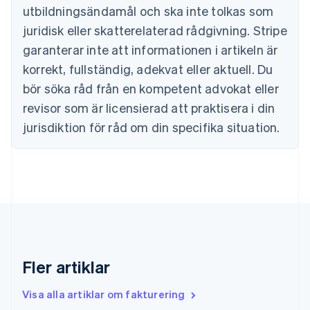
English
utbildningsändamål och ska inte tolkas som
Danmark
juridisk eller skatterelaterad rådgivning. Stripe
English
Estland
garanterar inte att informationen i artikeln är
English
korrekt, fullständig, adekvat eller aktuell. Du
Fastlandskina
bör söka råd från en kompetent advokat eller
简体中文
English
Finland
revisor som är licensierad att praktisera i din
English
Svenska
jurisdiktion för råd om din specifika situation.
Frankrike
Français
English
Förenade Arabemiraten
English
Gibraltar
English
Grekland
English
Hongkong SAR, Kina
English
简体中文
Fler artiklar
Indien
English
Visa alla artiklar om fakturering
Irland