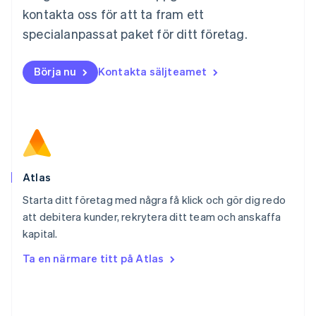
Español
English
kontakta oss för att ta fram ett
Nederländerna
specialanpassat paket för ditt företag.
Nederlands
English
Norge
English
Börja nu
Kontakta säljteamet
Nya Zeeland
English
Polen
English
Portugal
Português
English
Rumänien
English
Atlas
Schweiz
Starta ditt företag med några få klick och gör dig redo
Deutsch
Français
Italiano
English
att debitera kunder, rekrytera ditt team och anskaffa
Singapore
English
简体中文
kapital.
Slovakien
Ta en närmare titt på Atlas
English
Slovenien
English
Italiano
Spanien