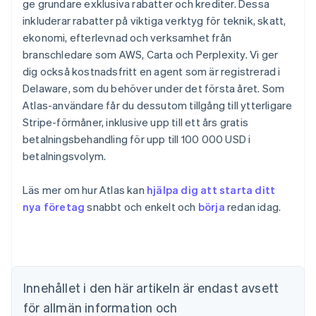
ge grundare exklusiva rabatter och krediter. Dessa
inkluderar rabatter på viktiga verktyg för teknik, skatt,
ekonomi, efterlevnad och verksamhet från
branschledare som AWS, Carta och Perplexity. Vi ger
dig också kostnadsfritt en agent som är registrerad i
Delaware, som du behöver under det första året. Som
Atlas-användare får du dessutom tillgång till ytterligare
Stripe-förmåner, inklusive upp till ett års gratis
betalningsbehandling för upp till 100 000 USD i
betalningsvolym.
Läs mer om hur Atlas kan
hjälpa dig att starta ditt
Australien
nya företag
snabbt och enkelt och
börja
redan idag.
English
Belgien
Nederlands
Français
Deutsch
English
Brasilien
Português
English
Bulgarien
Innehållet i den här artikeln är endast avsett
English
för allmän information och
Cypern