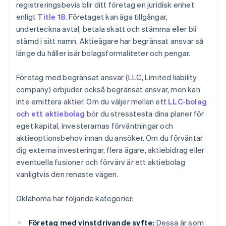
registreringsbevis blir ditt företag en juridisk enhet
enligt
Title 18
. Företaget kan äga tillgångar,
underteckna avtal, betala skatt och stämma eller bli
stämd i sitt namn. Aktieägare har begränsat ansvar så
länge du håller isär bolagsformaliteter och pengar.
Företag med begränsat ansvar (LLC, Limited liability
company) erbjuder också begränsat ansvar, men kan
inte emittera aktier. Om du väljer mellan ett
LLC-bolag
och ett aktiebolag
bör du stresstesta dina planer för
eget kapital, investerarnas förväntningar och
aktieoptionsbehov innan du ansöker. Om du förväntar
dig externa investeringar, flera ägare, aktiebidrag eller
eventuella fusioner och förvärv är ett aktiebolag
vanligtvis den renaste vägen.
Oklahoma har följande kategorier:
Företag med vinstdrivande syfte:
Dessa är som