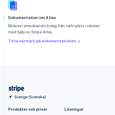
Español
English
Storbritannien
English
Dokumentation om Atlas
Sverige
Svenska
English
Bilda ett amerikanskt bolag från valfri plats i världen
Thailand
med hjälp av Stripe Atlas.
ไทย
English
Tjeckien
Titta närmare på dokumentationen
English
Tyskland
Deutsch
English
Ungern
English
USA
English
Español
简体中文
Österrike
Deutsch
English
Sverige (Svenska)
Produkter och priser
Lösningar