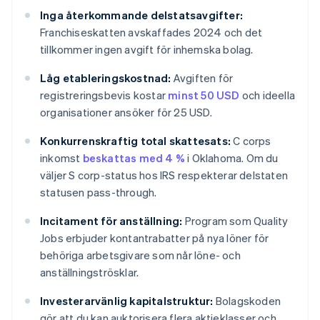
Inga återkommande delstatsavgifter:
Franchiseskatten avskaffades 2024 och det
tillkommer ingen avgift för inhemska bolag.
Låg etableringskostnad:
Avgiften för
registreringsbevis kostar
minst 50 USD
och ideella
organisationer ansöker för 25 USD.
Konkurrenskraftig total skattesats:
C corps
inkomst
beskattas med 4 %
i Oklahoma. Om du
väljer S corp-status hos IRS respekterar delstaten
statusen pass-through.
Incitament för anställning:
Program som Quality
Jobs erbjuder kontantrabatter på nya löner för
behöriga arbetsgivare som når löne- och
anställningströsklar.
Investerarvänlig kapitalstruktur:
Bolagskoden
gör att du kan auktorisera flera aktieklasser och