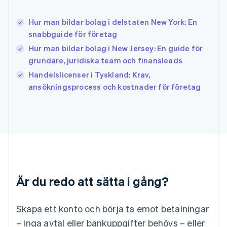
English
Italien
Hur man bildar bolag i delstaten New York: En
Italiano
English
snabbguide för företag
Japan
日本語
English
Hur man bildar bolag i New Jersey: En guide för
Kanada
grundare, juridiska team och finansleads
English
Français
Handelslicenser i Tyskland: Krav,
Kroatien
English
Italiano
ansökningsprocess och kostnader för företag
Lettland
English
Liechtenstein
Deutsch
English
Litauen
English
Luxemburg
Français
Deutsch
English
Är du redo att sätta i gång?
Malaysia
English
简体中文
Malta
Skapa ett konto och börja ta emot betalningar
English
Mexiko
– inga avtal eller bankuppgifter behövs – eller