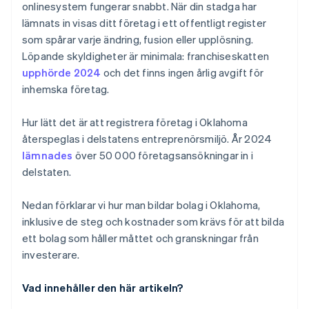
onlinesystem fungerar snabbt. När din stadga har
7. Håll enheten uppdaterad
Juridiska dokument för företag i världsklass
lämnats in visas ditt företag i ett offentligt register
som spårar varje ändring, fusion eller upplösning.
Ett kostnadsfritt år med Stripe Payments, plus
Löpande skyldigheter är minimala: franchiseskatten
50 000 USD i partnerkrediter och rabatter
upphörde 2024
och det finns ingen årlig avgift för
inhemska företag.
Hur lätt det är att registrera företag i Oklahoma
återspeglas i delstatens entreprenörsmiljö. År 2024
lämnades
över 50 000 företagsansökningar in i
delstaten.
Nedan förklarar vi hur man bildar bolag i Oklahoma,
inklusive de steg och kostnader som krävs för att bilda
ett bolag som håller måttet och granskningar från
investerare.
Vad innehåller den här artikeln?