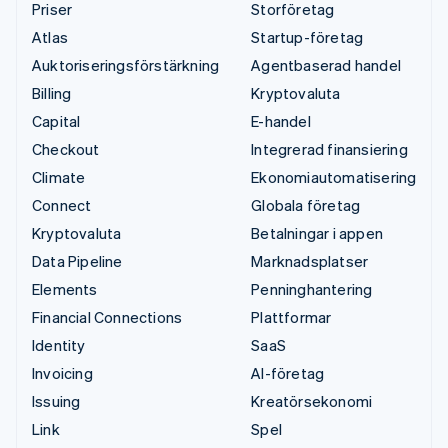
Priser
Storföretag
Atlas
Startup-företag
Auktoriseringsförstärkning
Agentbaserad handel
Billing
Kryptovaluta
Capital
E-handel
Checkout
Integrerad finansiering
Climate
Ekonomiautomatisering
Connect
Globala företag
Kryptovaluta
Betalningar i appen
Data Pipeline
Marknadsplatser
Elements
Penninghantering
Financial Connections
Plattformar
Identity
SaaS
Invoicing
AI-företag
Issuing
Kreatörsekonomi
Link
Spel