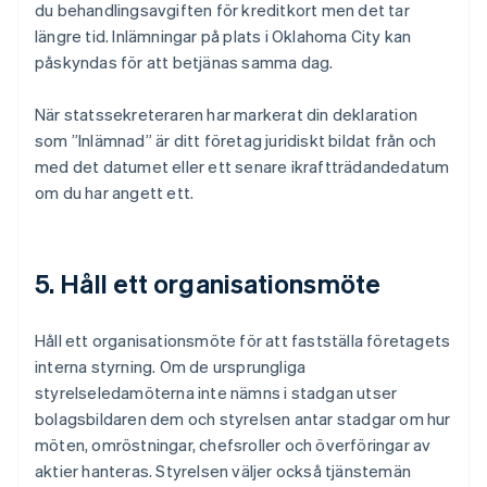
du behandlingsavgiften för kreditkort men det tar
längre tid. Inlämningar på plats i Oklahoma City kan
påskyndas för att betjänas samma dag.
När statssekreteraren har markerat din deklaration
som ”Inlämnad” är ditt företag juridiskt bildat från och
med det datumet eller ett senare ikraftträdandedatum
om du har angett ett.
5. Håll ett organisationsmöte
Håll ett organisationsmöte för att fastställa företagets
interna styrning. Om de ursprungliga
styrelseledamöterna inte nämns i stadgan utser
bolagsbildaren dem och styrelsen antar stadgar om hur
möten, omröstningar, chefsroller och överföringar av
aktier hanteras. Styrelsen väljer också tjänstemän