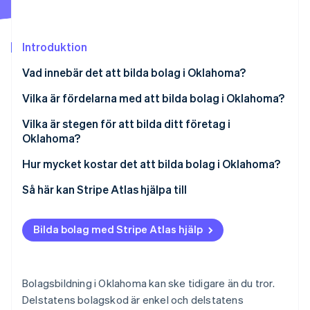
Identitetsverifiering online
Partner
Stripe App Marketplace
Introduktion
Vad innebär det att bilda bolag i Oklahoma?
Stripe Sessions 2026
Se hur Stripe bygger den ekonomiska inf
Vilka är fördelarna med att bilda bolag i Oklahoma?
Titta nu
Vilka är stegen för att bilda ditt företag i
Oklahoma?
1. Välj ett namn som uppfyller Oklahomas regler
Hur mycket kostar det att bilda bolag i Oklahoma?
2. Välj ett registrerat ombud i Oklahoma
Så här kan Stripe Atlas hjälpa till
3. Lämna in registreringsbeviset
Ansök till Atlas
Bilda bolag med Stripe Atlas hjälp
4. Registrera hos Oklahomas statssekreterare
Ta emot betalningar och banktjänster innan ditt EIN
anländer
5. Håll ett organisationsmöte
Kontantfritt aktieköp för grundare
Bolagsbildning i Oklahoma kan ske tidigare än du tror.
6. Registrera dina skattekonton
Delstatens bolagskod är enkel och delstatens
Automatisk deklaration för val av skatt enligt 83(b)