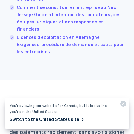
États-Unis
Comment se constituer en entreprise au New
English
Español
简体中文
Finlande
Jersey : Guide à l’intention des fondateurs, des
English
Svenska
équipes juridiques et des responsables
France
financiers
Français
English
Licences d’exploitation en Allemagne :
Gibraltar
English
Exigences, procédure de demande et coûts pour
Grèce
les entreprises
English
Hongrie
English
Inde
English
Irlande
English
Italie
Italiano
English
Envie de vous lancer ?
You’re viewing our website for Canada, but it looks like
Japon
you’re in the United States.
日本語
English
Switch to the United States site
Créez un compte et commencez à accepter
Lettonie
English
des paiements rapidement, sans avoir à signer