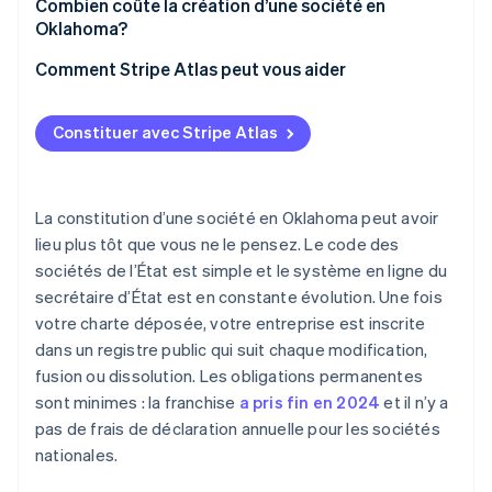
1. Choisir un nom qui répond aux règles de
Combien coûte la création d’une société en
l’Oklahoma
Oklahoma?
2. Trouver votre agent agréé en Oklahoma
Comment Stripe Atlas peut vous aider
3. Rédiger le certificat de constitution
Faire une demande auprès d’Atlas
Constituer avec Stripe Atlas
4. Déposezr votre déclaration auprès du secrétaire
Accepter des paiements et effectuer des
d’État de l’Oklahoma
opérations bancaires avant de recevoir votre EIN
5. Tenir une réunion d’organisation
Achat d’actions sans espèces par les fondateurs
La constitution d’une société en Oklahoma peut avoir
lieu plus tôt que vous ne le pensez. Le code des
6. Enregistrer vos comptes fiscaux
Déclaration fiscale automatique au titre de
sociétés de l’État est simple et le système en ligne du
l’article 83(b)
7. Maintenir l’entité à jour
secrétaire d’État est en constante évolution. Une fois
Documents juridiques d’entreprise de classe
votre charte déposée, votre entreprise est inscrite
mondiale
dans un registre public qui suit chaque modification,
fusion ou dissolution. Les obligations permanentes
Une année gratuite d’utilisation de Stripe Payments,
sont minimes : la franchise
a pris fin en 2024
et il n’y a
plus 50 000 dollars de crédits et de remises chez
nos partenaires
pas de frais de déclaration annuelle pour les sociétés
nationales.