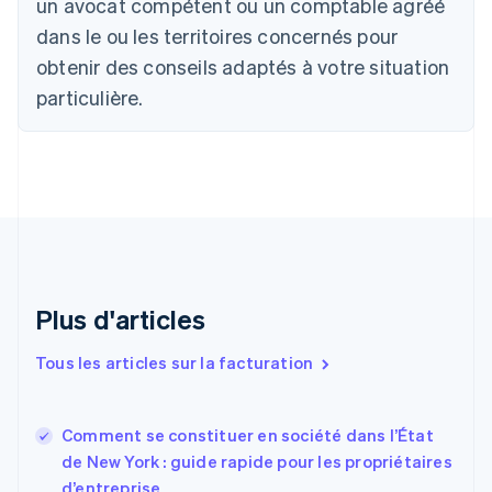
un avocat compétent ou un comptable agréé
Belgique
Nederlands
Français
Deutsch
English
dans le ou les territoires concernés pour
Brésil
obtenir des conseils adaptés à votre situation
Português
English
Bulgarie
particulière.
English
Canada
English
Français
Chine continentale
简体中文
English
Chypre
English
Croatie
English
Italiano
Plus d'articles
Danemark
English
Émirats arabes unis
Tous les articles sur la facturation
English
Espagne
Español
English
Comment se constituer en société dans l’État
Estonie
de New York : guide rapide pour les propriétaires
English
d’entreprise