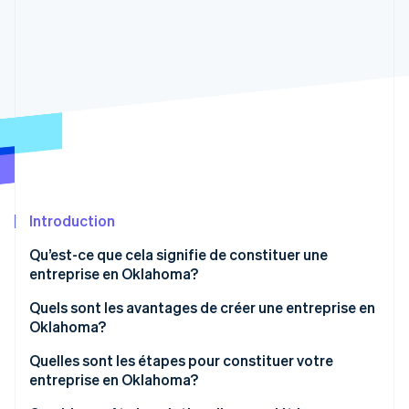
Commerce de détail
État des API
Atlas
Constitution d'une entreprise
Climate
Élimination du carbone
Écosystème
Identity
Partenaires
Vérification de l'identité
Stripe App Marketplace
Introduction
Stripe Sessions 2026
Découvrez comment Stripe construit l’infrastructure écon
Qu’est-ce que cela signifie de constituer une
l’IA.
entreprise en Oklahoma?
Regarder
Quels sont les avantages de créer une entreprise en
Oklahoma?
Quelles sont les étapes pour constituer votre
entreprise en Oklahoma?