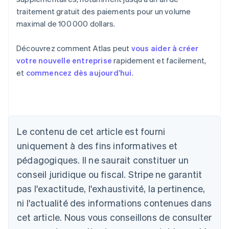
traitement gratuit des paiements pour un volume
maximal de 100 000 dollars.
Découvrez comment Atlas peut
vous aider à créer
votre nouvelle entreprise
rapidement et facilement,
et
commencez dès aujourd’hui
.
Le contenu de cet article est fourni
uniquement à des fins informatives et
pédagogiques. Il ne saurait constituer un
Allemagne
conseil juridique ou fiscal. Stripe ne garantit
Deutsch
English
pas l'exactitude, l'exhaustivité, la pertinence,
Australie
ni l'actualité des informations contenues dans
English
Autriche
cet article. Nous vous conseillons de consulter
Deutsch
English