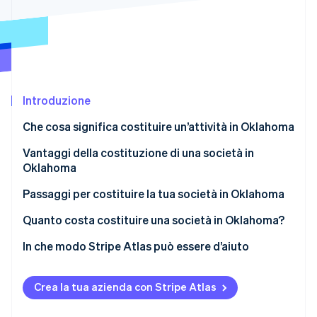
Scopri cosa ti aspetta
Radar
Ecosistema
Prevenzione delle frodi
Partner
Atlas
Stripe App Marketplace
Costituzione di start-up
Introduzione
Climate
Rimozione del carbonio
Che cosa significa costituire un’attività in Oklahoma
Identity
Verifica online dell'identità
Vantaggi della costituzione di una società in
Oklahoma
Passaggi per costituire la tua società in Oklahoma
1. Scegli un nome che rispetti le regole
Quanto costa costituire una società in Oklahoma?
Stripe Sessions 2026
dell’Oklahoma
Scopri come Stripe sta costruendo l'infrastruttura economi
In che modo Stripe Atlas può essere d’aiuto
Guarda ora
2. Nomina il tuo agente autorizzato in Oklahoma
Registrazione su Atlas
3. Redigi l’atto costitutivo
Crea la tua azienda con Stripe Atlas
Accettazione di pagamenti e operazioni bancarie
4. Presenta la dichiarazione al Segretario di Stato
prima dell’arrivo del tuo EIN