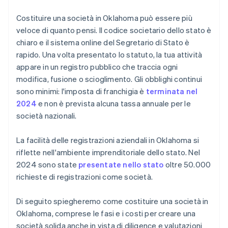
dell’Oklahoma
Acquisto di azioni senza contanti da parte del
Costituire una società in Oklahoma può essere più
5. Tieni una riunione organizzativa
fondatore
veloce di quanto pensi. Il codice societario dello stato è
chiaro e il sistema online del Segretario di Stato è
6. Registra i tuoi conti fiscali
Presentazione automatica della dichiarazione
rapido. Una volta presentato lo statuto, la tua attività
fiscale 83(b)
7. Mantieni aggiornata l’entità
appare in un registro pubblico che traccia ogni
Documenti legali aziendali con idoneità globale
modifica, fusione o scioglimento. Gli obblighi continui
sono minimi: l'imposta di franchigia è
terminata nel
Un anno gratuito di Stripe Payments, più 50.000
2024
e non è prevista alcuna tassa annuale per le
USD in crediti e sconti dal partner
società nazionali.
La facilità delle registrazioni aziendali in Oklahoma si
riflette nell'ambiente imprenditoriale dello stato. Nel
2024 sono state
presentate nello stato
oltre 50.000
richieste di registrazioni come società.
Di seguito spiegheremo come costituire una società in
Oklahoma, comprese le fasi e i costi per creare una
società solida anche in vista di diligence e valutazioni