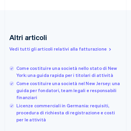
English
Italiano
Danimarca
English
Emirati Arabi Uniti
English
Estonia
Altri articoli
English
Finlandia
Vedi tutti gli articoli relativi alla fatturazione
English
Svenska
Francia
Français
English
Come costituire una società nello stato di New
Germania
York: una guida rapida per i titolari di attività
Deutsch
English
Giappone
Come costituire una società nel New Jersey: una
日本語
English
guida per fondatori, team legali e responsabili
Gibilterra
finanziari
English
Licenze commerciali in Germania: requisiti,
Grecia
English
procedura di richiesta di registrazione e costi
India
per le attività
English
Irlanda