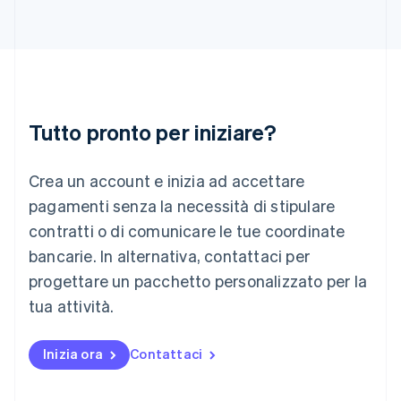
English
Italia
Italiano
English
Lettonia
English
Liechtenstein
Deutsch
English
Tutto pronto per iniziare?
Lituania
English
Crea un account e inizia ad accettare
Lussemburgo
Français
Deutsch
English
pagamenti senza la necessità di stipulare
Malaysia
contratti o di comunicare le tue coordinate
English
简体中文
Malta
bancarie. In alternativa, contattaci per
English
progettare un pacchetto personalizzato per la
Messico
tua attività.
Español
English
Norvegia
English
Inizia ora
Contattaci
Nuova Zelanda
English
Paesi Bassi