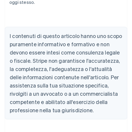
oggi stesso.
I contenuti di questo articolo hanno uno scopo
Australia
English
puramente informativo e formativo e non
Austria
devono essere intesi come consulenza legale
Deutsch
English
Belgio
o fiscale. Stripe non garantisce l'accuratezza,
Nederlands
Français
Deutsch
English
la completezza, l'adeguatezza o l'attualità
Brasile
delle informazioni contenute nell'articolo. Per
Português
English
Bulgaria
assistenza sulla tua situazione specifica,
English
rivolgiti a un avvocato o a un commercialista
Canada
competente e abilitato all'esercizio della
English
Français
Cina continentale
professione nella tua giurisdizione.
简体中文
English
Cipro
English
Croazia