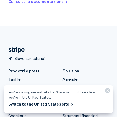
Consulta la documentazione
English
Español
简体中文
Svezia
Svenska
English
Svizzera
Deutsch
Français
Italiano
English
Thailandia
ไทย
English
Ungheria
English
Slovenia (Italiano)
Prodotti e prezzi
Soluzioni
Tariffe
Aziende
Atlas
Start-up
You’re viewing our website for Slovenia, but it looks like
Authorization Boost
Commercio agentico
you’re in the United States.
Billing
Criptovalute
Switch to the United States site
Capital
E-commerce
Checkout
Strumenti finanziari