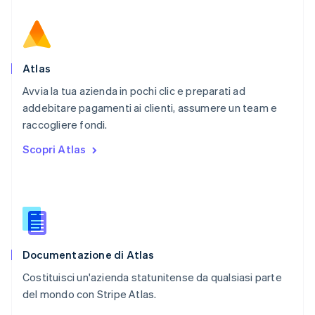
Nederlands
English
Polonia
English
Portogallo
Português
English
Atlas
RAS di Hong Kong, Cina
Avvia la tua azienda in pochi clic e preparati ad
English
简体中文
addebitare pagamenti ai clienti, assumere un team e
Regno Unito
English
raccogliere fondi.
Repubblica Ceca
Scopri Atlas
English
Romania
English
Singapore
English
简体中文
Slovacchia
English
Documentazione di Atlas
Slovenia
English
Italiano
Costituisci un'azienda statunitense da qualsiasi parte
Spagna
del mondo con Stripe Atlas.
Español
English
Stati Uniti