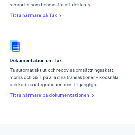
rapporter som behövs för att deklarera.
Singapore
English
简体中文
Titta närmare på Tax
Slovakien
English
Slovenien
English
Italiano
Spanien
Español
English
Storbritannien
Dokumentation om Tax
English
Sverige
Ta automatiskt ut och redovisa omsättningsskatt,
Svenska
English
moms och GST på alla dina transaktioner – kodsnåla
Thailand
och kodfria integrationer finns tillgängliga.
ไทย
English
Tjeckien
Titta närmare på dokumentationen
English
Tyskland
Deutsch
English
Ungern
English
USA
English
Español
简体中文