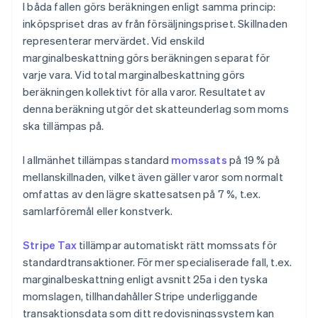
I båda fallen görs beräkningen enligt samma princip:
inköpspriset dras av från försäljningspriset. Skillnaden
representerar mervärdet. Vid enskild
marginalbeskattning görs beräkningen separat för
varje vara. Vid total marginalbeskattning görs
beräkningen kollektivt för alla varor. Resultatet av
denna beräkning utgör det skatteunderlag som moms
ska tillämpas på.
I allmänhet tillämpas standard
momssats
på 19 % på
mellanskillnaden, vilket även gäller varor som normalt
omfattas av den lägre skattesatsen på 7 %, t.ex.
samlarföremål eller konstverk.
Stripe Tax
tillämpar automatiskt rätt momssats för
standardtransaktioner. För mer specialiserade fall, t.ex.
marginalbeskattning enligt avsnitt 25a i den tyska
momslagen, tillhandahåller Stripe underliggande
transaktionsdata som ditt redovisningssystem kan