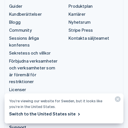
Guider
Produktplan
Kundberättelser
Karriärer
Blogg
Nyhetsrum
Community
Stripe Press
Sessions årliga
Kontakta säljteamet
konferens
Sekretess och villkor
Förbjudna verksamheter
och verksamheter som
är föremål för
restriktioner
Licenser
Sitemap
You’re viewing our website for Sweden, but it looks like
Cookie-inställningar
you’re in the United States.
Fler resurser
Switch to the United States site
Support