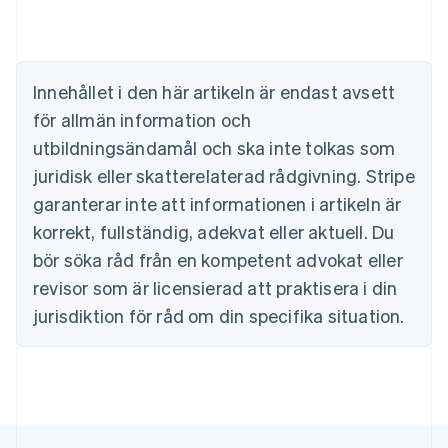
English
Belgien
Nederlands
Français
Deutsch
English
Brasilien
Português
English
Innehållet i den här artikeln är endast avsett
Bulgarien
för allmän information och
English
Cypern
utbildningsändamål och ska inte tolkas som
English
juridisk eller skatterelaterad rådgivning. Stripe
Danmark
garanterar inte att informationen i artikeln är
English
Estland
korrekt, fullständig, adekvat eller aktuell. Du
English
bör söka råd från en kompetent advokat eller
Fastlandskina
revisor som är licensierad att praktisera i din
简体中文
English
Finland
jurisdiktion för råd om din specifika situation.
English
Svenska
Frankrike
Français
English
Förenade Arabemiraten
English
Gibraltar
English