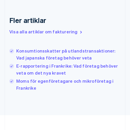
Grekland
English
Fler artiklar
Hongkong SAR, Kina
English
简体中文
Indien
Visa alla artiklar om fakturering
English
Irland
English
Konsumtionsskatter på utlandstransaktioner:
Italien
Vad japanska företag behöver veta
Italiano
English
Japan
E-rapportering i Frankrike: Vad företag behöver
日本語
English
veta om det nya kravet
Kanada
Moms för egenföretagare och mikroföretag i
English
Français
Frankrike
Kroatien
English
Italiano
Lettland
English
Liechtenstein
Deutsch
English
Litauen
English