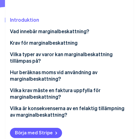
Identitetsverifiering online
Partner
Stripe App Marketplace
Introduktion
Vad innebär marginalbeskattning?
Stripe Sessions 2026
Krav för marginalbeskattning
Se hur Stripe bygger den ekonomiska inf
Titta nu
Återförsäljare
Vilka typer av varor kan marginalbeskattning
tillämpas på?
Lösa, fysiska föremål
Begagnade varor
Hur beräknas moms vid användning av
Varornas ursprung
marginalbeskattning?
Konstverk och antikviteter
Inget avdrag för ingående skatt vid köp
Exempel 1: Total marginalbeskattning
Vilka krav måste en faktura uppfylla för
Samlarobjekt
marginalbeskattning?
Privat bruk uteslutet
Exempel 2: Enskild marginalbeskattning
Vilka är konsekvenserna av en felaktig tillämpning
av marginalbeskattning?
Börja med Stripe