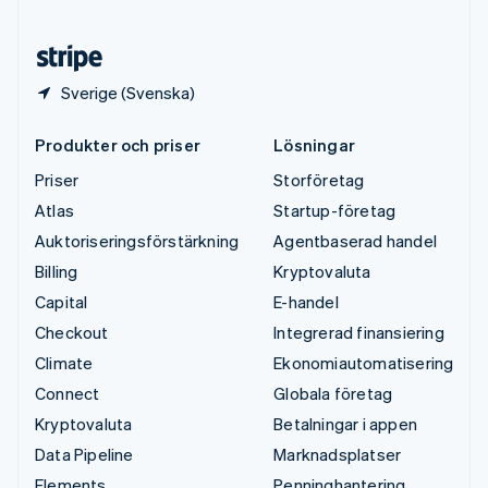
Österrike
Deutsch
English
Sverige (Svenska)
Produkter och priser
Lösningar
Priser
Storföretag
Atlas
Startup-företag
Auktoriseringsförstärkning
Agentbaserad handel
Billing
Kryptovaluta
Capital
E-handel
Checkout
Integrerad finansiering
Climate
Ekonomiautomatisering
Connect
Globala företag
Kryptovaluta
Betalningar i appen
Data Pipeline
Marknadsplatser
Elements
Penninghantering