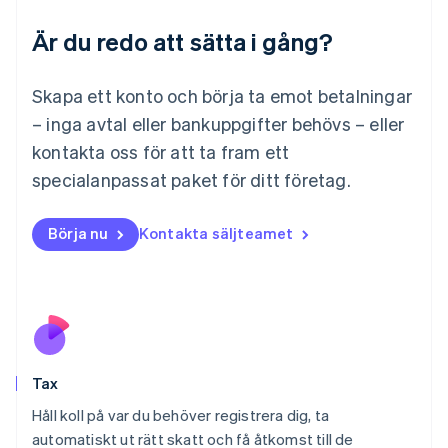
Luxemburg
Är du redo att sätta i gång?
Français
Deutsch
English
Malaysia
English
简体中文
Skapa ett konto och börja ta emot betalningar
Malta
– inga avtal eller bankuppgifter behövs – eller
English
Mexiko
kontakta oss för att ta fram ett
Español
English
specialanpassat paket för ditt företag.
Nederländerna
Nederlands
English
Norge
Börja nu
Kontakta säljteamet
English
Nya Zeeland
English
Polen
English
Portugal
Português
English
Tax
Rumänien
English
Håll koll på var du behöver registrera dig, ta
Schweiz
automatiskt ut rätt skatt och få åtkomst till de
Deutsch
Français
Italiano
English