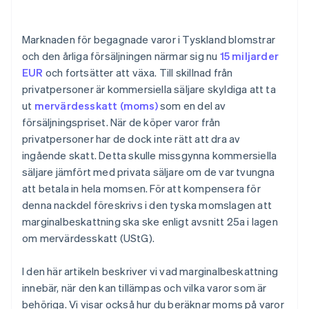
Marknaden för begagnade varor i Tyskland blomstrar
och den årliga försäljningen närmar sig nu
15 miljarder
EUR
och fortsätter att växa. Till skillnad från
privatpersoner är kommersiella säljare skyldiga att ta
ut
mervärdesskatt (moms)
som en del av
försäljningspriset. När de köper varor från
privatpersoner har de dock inte rätt att dra av
ingående skatt. Detta skulle missgynna kommersiella
säljare jämfört med privata säljare om de var tvungna
att betala in hela momsen. För att kompensera för
denna nackdel föreskrivs i den tyska momslagen att
marginalbeskattning ska ske enligt avsnitt 25a i lagen
om mervärdesskatt (UStG).
I den här artikeln beskriver vi vad marginalbeskattning
innebär, när den kan tillämpas och vilka varor som är
behöriga. Vi visar också hur du beräknar moms på varor