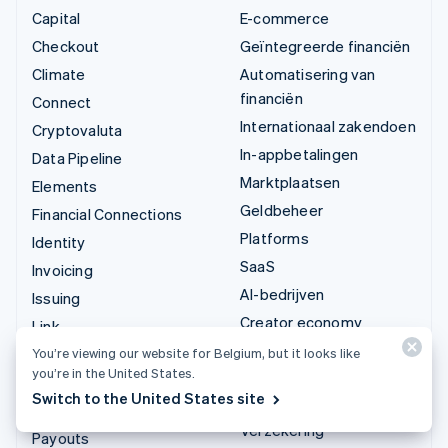
Capital
E-commerce
Checkout
Geïntegreerde financiën
Climate
Automatisering van
financiën
Connect
Internationaal zakendoen
Cryptovaluta
In-appbetalingen
Data Pipeline
Marktplaatsen
Elements
Geldbeheer
Financial Connections
Platforms
Identity
SaaS
Invoicing
AI-bedrijven
Issuing
Creator economy
Link
Gaming
Managed Payments
You’re viewing our website for Belgium, but it looks like
you’re in the United States.
Horeca, reizen en vrije
Betaallinks
Switch to the United States site
tijd
Payments
Verzekering
Payouts