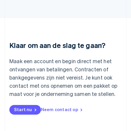
Japan
日本語
English
Kroatië
English
Italiano
Letland
English
Liechtenstein
Deutsch
English
Klaar om aan de slag te gaan?
Litouwen
English
Luxemburg
Maak een account en begin direct met het
Français
Deutsch
English
ontvangen van betalingen. Contracten of
Maleisië
bankgegevens zijn niet vereist. Je kunt ook
English
简体中文
contact met ons opnemen om een pakket op
Malta
English
maat voor je onderneming samen te stellen.
Mexico
Español
English
Nederland
Start nu
Neem contact op
Nederlands
English
Nieuw-Zeeland
English