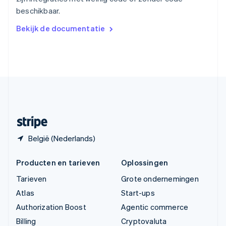
Vasteland van China
beschikbaar.
简体中文
English
Verenigd Koninkrijk
Bekijk de documentatie
English
Verenigde Arabische Emiraten
English
Verenigde Staten
English
Español
简体中文
Zweden
Svenska
English
Zwitserland
Deutsch
Français
Italiano
English
België (Nederlands)
Producten en tarieven
Oplossingen
Tarieven
Grote ondernemingen
Atlas
Start-ups
Authorization Boost
Agentic commerce
Billing
Cryptovaluta