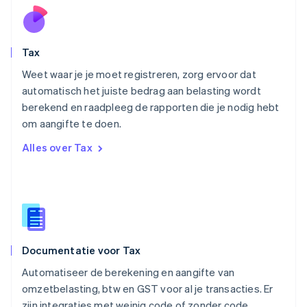
Noorwegen
English
Oostenrijk
Deutsch
English
Tax
Polen
English
Weet waar je je moet registreren, zorg ervoor dat
Portugal
automatisch het juiste bedrag aan belasting wordt
Português
English
berekend en raadpleeg de rapporten die je nodig hebt
Roemenië
om aangifte te doen.
English
Singapore
Alles over Tax
English
简体中文
Slovenië
English
Italiano
Slowakije
English
Spanje
Español
English
Documentatie voor Tax
Thailand
ไทย
English
Automatiseer de berekening en aangifte van
Tsjechië
omzetbelasting, btw en GST voor al je transacties. Er
English
zijn integraties met weinig code of zonder code