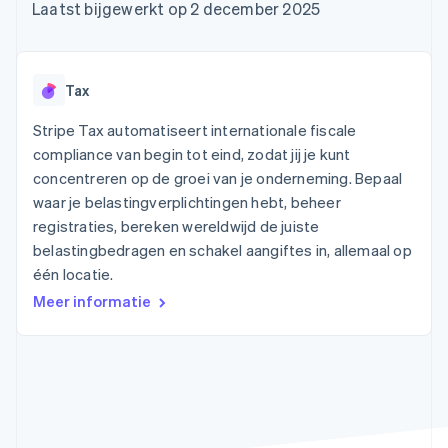
Toegang tot meer
Data Pipeline
Bedrijf
Laatst bijgewerkt op 2 december 2025
Marktplaatsen
Gegevenssynchronisatie
dan 125
Geldbeheer
Facturatie naar gebruik
Terminal
Productroadmap
Platforms
bieden
Fysieke betalingen
Jaarlijks congres
SaaS
Betaalkaarten uitgeven
Authorization
Sessions
die door stablecoins
Tax
Boost
Vacatures
worden gedekt
Optimaliseer de
Stripe Newsroom
Diensten voorzien en
Stripe Tax automatiseert internationale fiscale
acceptatie
Stripe Press
beheren met agents
Per branche
compliance van begin tot eind, zodat jij je kunt
Link
Versneld afrekenen
concentreren op de groei van je onderneming. Bepaal
Financial
AI-bedrijven
waar je belastingverplichtingen hebt, beheer
Connections
Creator economy
Contact
Bronnen
registraties, bereken wereldwijd de juiste
Data gekoppelde
Gaming
rekeningen
Horeca, reizen en vrije
belastingbedragen en schakel aangiftes in, allemaal op
Neem contact op
tijd
App-integraties
Partner worden
één locatie.
Verzekering
Voorbeelden van code
Media en entertainment
Developerblog
Meer informatie
API-status
Meer
Non-profitorganisaties
Product roadmap
Ontdek wat er in het verschiet ligt
Professionele
dienstverlening
Radar
Publieke sector
Fraudepreventie
Detailhandel
Atlas