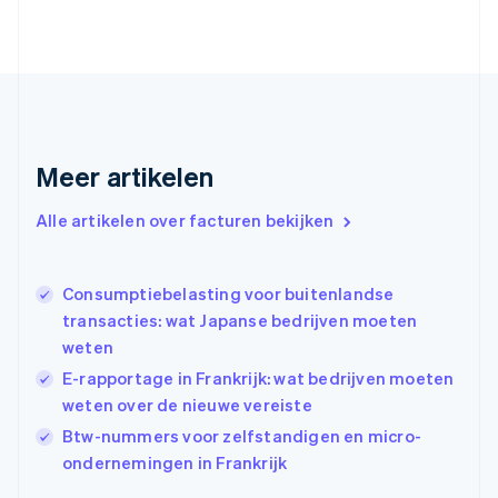
Duitsland
Deutsch
English
Estland
English
Finland
English
Svenska
Frankrijk
Français
English
Meer artikelen
Gibraltar
English
Alle artikelen over facturen bekijken
Griekenland
English
Hongarije
Consumptiebelasting voor buitenlandse
English
transacties: wat Japanse bedrijven moeten
Hongkong SAR, China
weten
English
简体中文
Ierland
E-rapportage in Frankrijk: wat bedrijven moeten
English
weten over de nieuwe vereiste
India
Btw-nummers voor zelfstandigen en micro-
English
Italië
ondernemingen in Frankrijk
Italiano
English