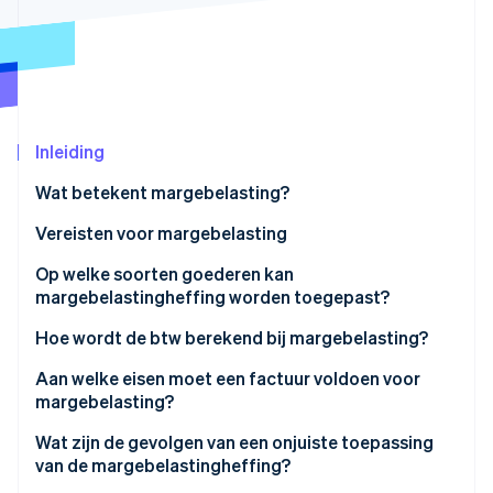
Oprichting van een start-up
Climate
Ecosysteem
CO₂-verwijdering
Partners
Identity
Stripe App Marketplace
Online identiteitsverificatie
Inleiding
Wat betekent margebelasting?
Vereisten voor margebelasting
Stripe Sessions 2026
Wederverkopers
Op welke soorten goederen kan
Ontdek hoe Stripe de economische infrastructuu
margebelastingheffing worden toegepast?
Nu bekijken
Roerende, fysieke goederen
Tweedehandsartikelen
Hoe wordt de btw berekend bij margebelasting?
Herkomst van goederen
Kunstwerken en antiek
Voorbeeld 1: Totale margebelasting
Aan welke eisen moet een factuur voldoen voor
Geen aftrek van voorbelasting bij aankoop
margebelasting?
Verzamelobjecten
Voorbeeld 2: Belasting op individuele marge
Persoonlijk gebruik uitgesloten
Wat zijn de gevolgen van een onjuiste toepassing
van de margebelastingheffing?