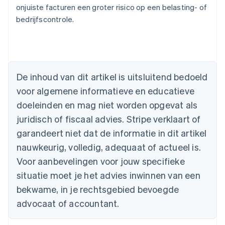
onjuiste facturen een groter risico op een belasting- of
bedrijfscontrole.
De inhoud van dit artikel is uitsluitend bedoeld
Australië
voor algemene informatieve en educatieve
English
doeleinden en mag niet worden opgevat als
België
juridisch of fiscaal advies. Stripe verklaart of
Nederlands
Français
Deutsch
English
Brazilië
garandeert niet dat de informatie in dit artikel
Português
English
nauwkeurig, volledig, adequaat of actueel is.
Bulgarije
English
Voor aanbevelingen voor jouw specifieke
Canada
situatie moet je het advies inwinnen van een
English
Français
Cyprus
bekwame, in je rechtsgebied bevoegde
English
advocaat of accountant.
Denemarken
English