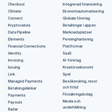
Checkout
Integrerad finansiering
Climate
Ekonomiautomatisering
Connect
Globala företag
Kryptovaluta
Betalningar i appen
Data Pipeline
Marknadsplatser
Elements
Penninghantering
Financial Connections
Plattformar
Identity
SaaS
Invoicing
AI-företag
Issuing
Kreatörsekonomi
Link
Spel
Managed Payments
Besöksnäring, resor
och fritid
Betalningslänkar
Försäkringsbolag
Payments
Media och
Payouts
underhållning
Radar