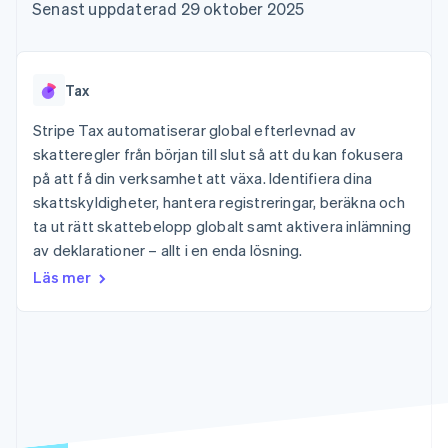
Godkännandeoptimeringar
Recognition
Företag
Senast uppdaterad 29 oktober 2025
Plattformar
Erbjud
Link
Automatiserad
SaaS
användningsbaserad
Accelererad kassaprocess
redovisning
Produktplan
fakturering
Financial Connections
Stripe Sigma
Sessions årliga
Utfärda stablecoin-
Länkade finanskontodata
Anpassade
konferens
stödda kort
Tax
rapporter
Karriärer
Tillhandahåll och
Efter bransch
Data Pipeline
Nyhetsrum
hantera tjänster med
Stripe Tax automatiserar global efterlevnad av
Datasynkronisering
Stripe Press
agenter
skatteregler från början till slut så att du kan fokusera
AI-företag
Kreatörsekonomi
på att få din verksamhet att växa. Identifiera dina
Spel
skattskyldigheter, hantera registreringar, beräkna och
Besöksnäring, resor
Kontakt
Mer
Resurser
ta ut rätt skattebelopp globalt samt aktivera inlämning
och fritid
Product roadmap
Försäkringsbolag
av deklarationer – allt i en enda lösning.
Kontakta säljteamet
Se vad som kommer härnäst
Media och
Appintegrationer
Bli partner
Läs mer
underhållning
Kodexempel
Radar
Ideella organisationer
Utvecklarblogg
Bedrägeribekämpning
Professionella tjänster
API-status
Offentlig sektor
Atlas
Detaljhandel
Bolagsbildning för startups
Climate
Koldioxidinfångning
Ecosystem
Identity