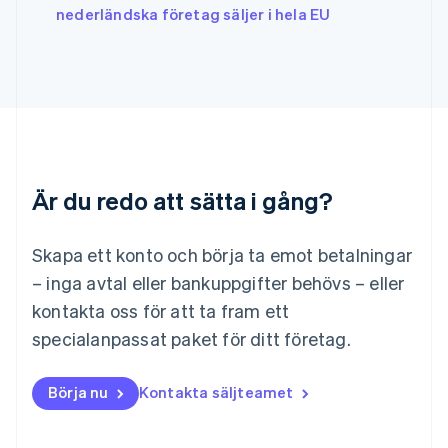
nederländska företag säljer i hela EU
Kroatien
English
Italiano
Lettland
English
Liechtenstein
Deutsch
English
Litauen
English
Luxemburg
Är du redo att sätta i gång?
Français
Deutsch
English
Malaysia
English
简体中文
Skapa ett konto och börja ta emot betalningar
Malta
– inga avtal eller bankuppgifter behövs – eller
English
Mexiko
kontakta oss för att ta fram ett
Español
English
specialanpassat paket för ditt företag.
Nederländerna
Nederlands
English
Norge
Börja nu
Kontakta säljteamet
English
Nya Zeeland
English