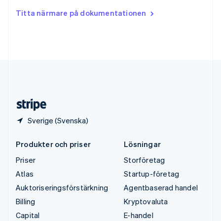
Tjeckien
Titta närmare på dokumentationen
English
Tyskland
Deutsch
English
Ungern
English
USA
English
Español
简体中文
Österrike
Deutsch
English
Sverige (Svenska)
Produkter och priser
Lösningar
Priser
Storföretag
Atlas
Startup-företag
Auktoriseringsförstärkning
Agentbaserad handel
Billing
Kryptovaluta
Capital
E-handel