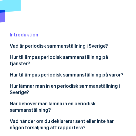
Identitetsverifiering online
Partner
Stripe App Marketplace
Introduktion
Stripe Sessions 2026
Se hur Stripe bygger den ekonomiska inf
Vad är periodisk sammanställning i Sverige?
Titta nu
Hur tillämpas periodisk sammanställning på
tjänster?
Hur tillämpas periodisk sammanställning på varor?
Hur lämnar man in en periodisk sammanställning i
Sverige?
När behöver man lämna in en periodisk
sammanställning?
Vad händer om du deklarerar sent eller inte har
någon försäljning att rapportera?