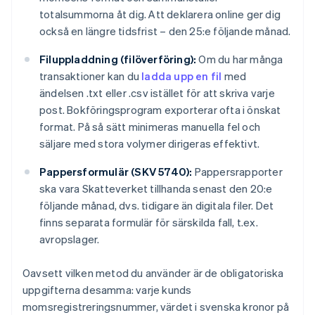
totalsummorna åt dig. Att deklarera online ger dig
också en längre tidsfrist – den 25:e följande månad.
Filuppladdning (filöverföring):
Om du har många
transaktioner kan du
ladda upp en fil
med
ändelsen .txt eller .csv istället för att skriva varje
post. Bokföringsprogram exporterar ofta i önskat
format. På så sätt minimeras manuella fel och
säljare med stora volymer dirigeras effektivt.
Pappersformulär (SKV 5740):
Pappersrapporter
ska vara Skatteverket tillhanda senast den 20:e
följande månad, dvs. tidigare än digitala filer. Det
finns separata formulär för särskilda fall, t.ex.
avropslager.
Oavsett vilken metod du använder är de obligatoriska
uppgifterna desamma: varje kunds
momsregistreringsnummer, värdet i svenska kronor på