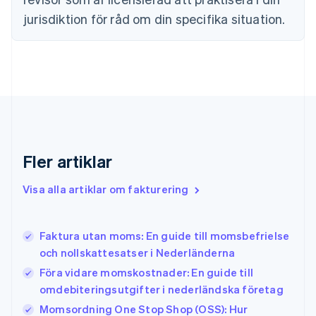
Finland
jurisdiktion för råd om din specifika situation.
English
Svenska
Frankrike
Français
English
Förenade Arabemiraten
English
Gibraltar
English
Grekland
English
Fler artiklar
Hongkong SAR, Kina
English
简体中文
Indien
Visa alla artiklar om fakturering
English
Irland
English
Faktura utan moms: En guide till momsbefrielse
Italien
och nollskattesatser i Nederländerna
Italiano
English
Japan
Föra vidare momskostnader: En guide till
日本語
English
omdebiteringsutgifter i nederländska företag
Kanada
Momsordning One Stop Shop (OSS): Hur
English
Français