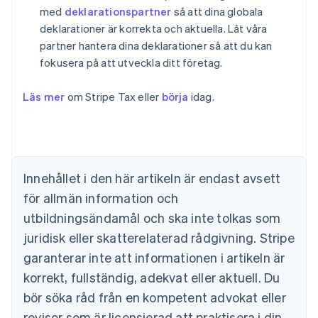
med
deklarationspartner
så att dina globala
deklarationer är korrekta och aktuella. Låt våra
partner hantera dina deklarationer så att du kan
fokusera på att utveckla ditt företag.
Läs mer
om Stripe Tax eller
börja
idag.
Australien
English
Belgien
Nederlands
Français
Deutsch
English
Brasilien
Português
English
Innehållet i den här artikeln är endast avsett
Bulgarien
för allmän information och
English
Cypern
utbildningsändamål och ska inte tolkas som
English
juridisk eller skatterelaterad rådgivning. Stripe
Danmark
garanterar inte att informationen i artikeln är
English
Estland
korrekt, fullständig, adekvat eller aktuell. Du
English
bör söka råd från en kompetent advokat eller
Fastlandskina
revisor som är licensierad att praktisera i din
简体中文
English