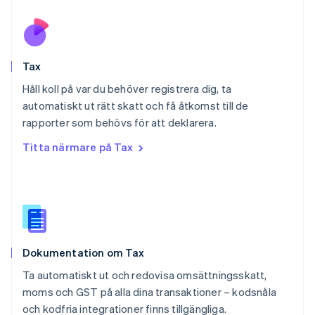
Polen
English
Portugal
Português
English
Tax
Rumänien
English
Håll koll på var du behöver registrera dig, ta
Schweiz
automatiskt ut rätt skatt och få åtkomst till de
Deutsch
Français
Italiano
English
rapporter som behövs för att deklarera.
Singapore
English
简体中文
Titta närmare på Tax
Slovakien
English
Slovenien
English
Italiano
Spanien
Español
English
Storbritannien
Dokumentation om Tax
English
Sverige
Ta automatiskt ut och redovisa omsättningsskatt,
Svenska
English
moms och GST på alla dina transaktioner – kodsnåla
Thailand
och kodfria integrationer finns tillgängliga.
ไทย
English