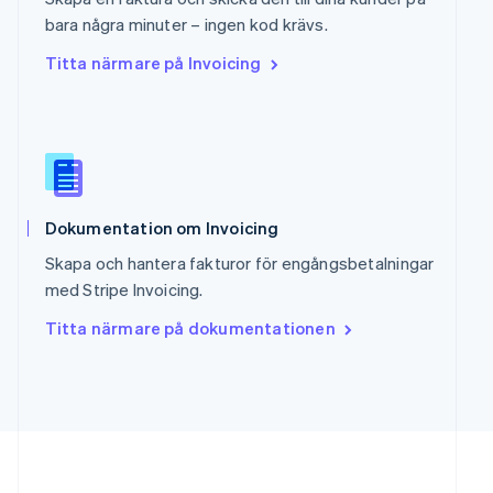
English
简体中文
bara några minuter – ingen kod krävs.
Slovakien
Titta närmare på Invoicing
English
Slovenien
English
Italiano
Spanien
Español
English
Storbritannien
English
Sverige
Dokumentation om Invoicing
Svenska
English
Skapa och hantera fakturor för engångsbetalningar
Thailand
med Stripe Invoicing.
ไทย
English
Tjeckien
Titta närmare på dokumentationen
English
Tyskland
Deutsch
English
Ungern
English
USA
English
Español
简体中文
Österrike