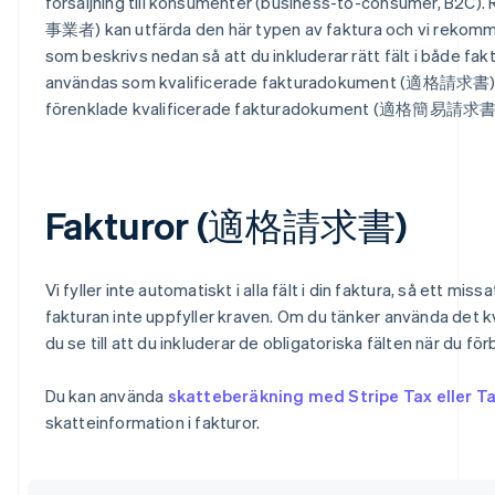
försäljning till konsumenter (business-to-consumer, 
事業者) kan utfärda den här typen av faktura och vi rekomme
som beskrivs nedan så att du inkluderar rätt fält i både fak
användas som kvalificerade fakturadokument (適格請求書) 
förenklade kvalificerade fakturadokument (適格簡易請求書
Fakturor (適格請求書)
Vi fyller inte automatiskt i alla fält i din faktura, så ett missa
fakturan inte uppfyller kraven. Om du tänker använda det 
du se till att du inkluderar de obligatoriska fälten när du fö
Du kan använda
skatteberäkning med Stripe Tax eller T
skatteinformation i fakturor.