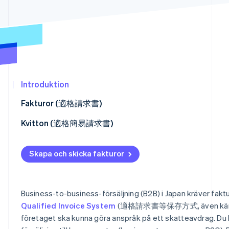
Identitetsverifiering online
Partner
Stripe App Marketplace
Stripe Sessions 2026
Se hur Stripe bygger den ekonomiska in
Titta nu
Introduktion
Fakturor (適格請求書)
Underlätta för kunden att betala
Kvitton (適格簡易請求書)
Återbetalningar (適格返還請求書)
Så här ställer du in kvittofält
Skapa och skicka fakturor
Connect-plattformar
Business-to-business-försäljning (B2B) i Japan kräver fakt
Qualified Invoice System
(適格請求書等保存方式, även känt
företaget ska kunna göra anspråk på ett skatteavdrag. Du b