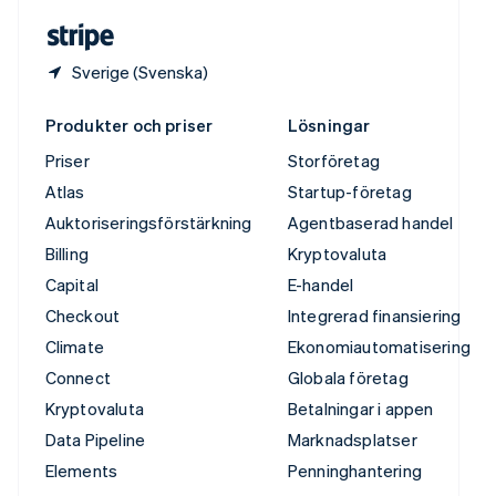
Deutsch
English
Sverige (Svenska)
Produkter och priser
Lösningar
Priser
Storföretag
Atlas
Startup-företag
Auktoriseringsförstärkning
Agentbaserad handel
Billing
Kryptovaluta
Capital
E-handel
Checkout
Integrerad finansiering
Climate
Ekonomiautomatisering
Connect
Globala företag
Kryptovaluta
Betalningar i appen
Data Pipeline
Marknadsplatser
Elements
Penninghantering