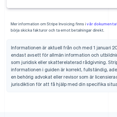
Grekland
English
Hongkong SAR, Kina
English
简体中文
Indien
Mer information om Stripe Invoicing finns i
vår dokumenta
English
börja skicka fakturor och ta emot betalningar direkt.
Irland
English
Italien
Informationen är aktuell från och med 1 januari 202
Italiano
English
Japan
endast avsett för allmän information och utbildn
日本語
English
som juridisk eller skatterelaterad rådgivning. Stri
Kanada
informationen i guiden är korrekt, fullständig, ade
English
Français
Kroatien
en behörig advokat eller revisor som är licensiera
English
Italiano
jurisdiktion för att få hjälp med din specifika situ
Lettland
English
Liechtenstein
Deutsch
English
Litauen
English
Luxemburg