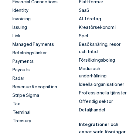
Financial Connections
Plattformar
Identity
SaaS
Invoicing
AI-företag
Issuing
Kreatörsekonomi
Link
Spel
Managed Payments
Besöksnäring, resor
och fritid
Betalningslänkar
Försäkringsbolag
Payments
Media och
Payouts
underhållning
Radar
Ideella organisationer
Revenue Recognition
Professionella tjänster
Stripe Sigma
Offentlig sektor
Tax
Detaljhandel
Terminal
Treasury
Integrationer och
anpassade lösningar