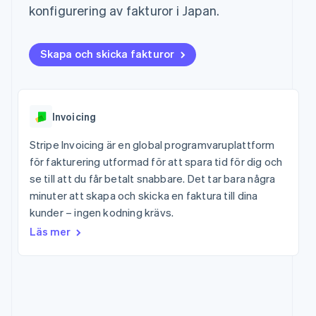
Godkännandeoptimeringar
Recognition
Företag
konfigurering av fakturor i Japan.
Plattformar
Hantera abonnemang
Link
Automatiserad
SaaS
Erbjud
Accelererad kassaprocess
redovisning
Produktplan
användningsbaserad
Financial Connections
Stripe Sigma
Sessions årliga
fakturering
Skapa och skicka fakturor
Länkade finanskontodata
Anpassade
konferens
Utfärda stablecoin-
rapporter
Karriärer
stödda kort
Efter bransch
Data Pipeline
Nyhetsrum
Tillhandahåll och
Datasynkronisering
Stripe Press
hantera tjänster med
AI-företag
agenter
Invoicing
Kreatörsekonomi
Spel
Stripe Invoicing är en global programvaruplattform
Besöksnäring, resor
Kontakt
Mer
och fritid
för fakturering utformad för att spara tid för dig och
Product roadmap
Resurser
Försäkringsbolag
Kontakta säljteamet
se till att du får betalt snabbare. Det tar bara några
Se vad som kommer härnäst
Media och
Bli partner
minuter att skapa och skicka en faktura till dina
underhållning
Appintegrationer
Radar
Ideella organisationer
Kodexempel
kunder – ingen kodning krävs.
Bedrägeribekämpning
Professionella tjänster
Utvecklarblogg
Läs mer
Offentlig sektor
API-status
Atlas
Detaljhandel
Bolagsbildning för startups
Climate
Koldioxidinfångning
Ecosystem
Identity