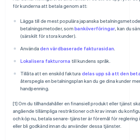
för kunderna att betala genom att:
Lägga till de mest populära japanska betalningsmetode
betalningsmetoder, som
banköverföringar
, kan du sä
(särskilt för stora kunder).
Använda
den värdbaserade fakturasidan
.
Lokalisera fakturorna
till kundens språk.
Tillåta att en enskild faktura
delas upp så att den bet
återspegla en betalningsplan kan du ge dina kunder mer f
handpenning.
[1] Om du tillhandahåller en finansiell produkt eller tjänst 
angående tillämpliga restriktioner och krav innan du konfigur
och köp nu, betala senare-tjänster är föremål för reglering 
eller bli godkänd innan du använder dessa tjänster.