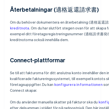
Återbetalningar (適格返還請求書)
Om du behöver dokumentera en återbetalning (適格返還請求書
kreditnota
. Om du har slutfört stegen ovan för att skapa f
exempel ditt företagsregistreringsnummer (適格
kreditnotorna också innehålla dem.
Connect-plattformar
Se till att fakturorna för ditt anslutna konto innehåller den
kvalificerade faktureringssystemet, till exempel kontots
företagsuppgifter. Du kan
konfigurera informationen
som
Connect skapar.
Om du använder manuella skatter på fakturor ska du
konfi
efter delsumman i stället för på radpostnivå. Den här inställ