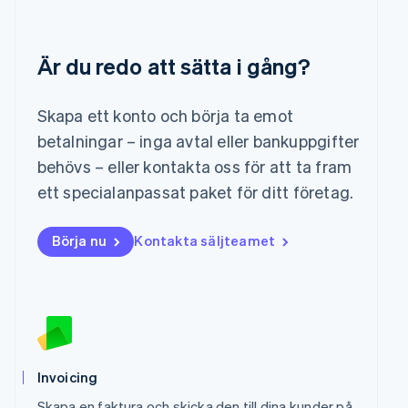
Français
Deutsch
English
Malaysia
English
简体中文
Är du redo att sätta i gång?
Malta
English
Mexiko
Skapa ett konto och börja ta emot
Español
English
betalningar – inga avtal eller bankuppgifter
Nederländerna
behövs – eller kontakta oss för att ta fram
Nederlands
English
Norge
ett specialanpassat paket för ditt företag.
English
Nya Zeeland
Börja nu
Kontakta säljteamet
English
Polen
English
Portugal
Português
English
Rumänien
English
Schweiz
Invoicing
Deutsch
Français
Italiano
English
Singapore
Skapa en faktura och skicka den till dina kunder på