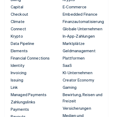
Capital
E-Commerce
Checkout
Embedded Finance
Climate
Finanzautomatisierung
Connect
Globale Unternehmen
Krypto
In-App-Zahlungen
Data Pipeline
Marktplätze
Elements
Geldmanagement
Financial Connections
Plattformen
Identity
SaaS
Invoicing
KI-Unternehmen
Issuing
Creator Economy
Link
Gaming
Managed Payments
Bewirtung, Reisen und
Freizeit
Zahlungslinks
Versicherungen
Payments
Medien und
Payouts