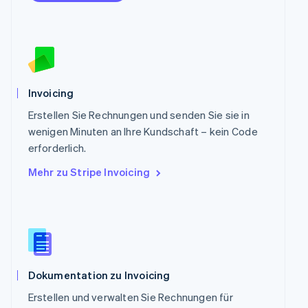
Portugal
Português
English
Rumänien
English
Schweden
Svenska
English
Schweiz
Invoicing
Deutsch
Français
Italiano
English
Singapur
Erstellen Sie Rechnungen und senden Sie sie in
English
简体中文
wenigen Minuten an Ihre Kundschaft – kein Code
Slowakei
erforderlich.
English
Mehr zu Stripe Invoicing
Slowenien
English
Italiano
Sonderverwaltungsregion Hongkong,
China
English
简体中文
Spanien
Español
English
Thailand
Dokumentation zu Invoicing
ไทย
English
Erstellen und verwalten Sie Rechnungen für
Tschechische Republik