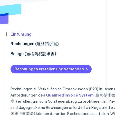
Betrugsprävention
Ecosystem
Atlas
Start-up-Gründung
Partner
Stripe App-Marktplatz
Climate
CO₂-Entnahme
Einführung
Identity
Online-Identitätsprüfung
Rechnungen (適格請求書)
Kundenzahlungen erleichtern
Belege (適格簡易請求書)
Rückerstattungen (適格返還請求書)
Belegfelder einrichten
Rechnungen erstellen und versenden
Stripe-Sessions 2026
Plattformen verknüpfen
Erfahren Sie, wie Stripe Lösungen für die Wirtschaf
Jetzt ansehen
Rechnungen zu Verkäufen an Firmenkunden (B2B) in Japan
Anforderungen des
Qualified Invoice System
(適格請求書
度)) erfüllen, um vom Vorsteuerabzug zu profitieren. Im P
sind dagegen keine Rechnungen erforderlich. Registri
等発行事業者) können derartige Rechnungen ausstellen. Wir