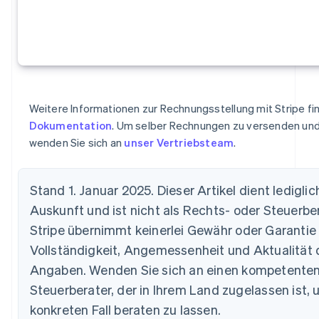
Finnland
English
Svenska
Frankreich
Français
English
Gibraltar
English
Griechenland
English
Weitere Informationen zur Rechnungsstellung mit Stripe fin
Indien
Dokumentation
. Um selber Rechnungen zu versenden un
English
wenden Sie sich an
unser Vertriebsteam
.
Irland
English
Italien
Stand 1. Januar 2025. Dieser Artikel dient ledigli
Italiano
English
Auskunft und ist nicht als Rechts- oder Steuerb
Japan
日本語
English
Stripe übernimmt keinerlei Gewähr oder Garantie f
Kanada
Vollständigkeit, Angemessenheit und Aktualität 
English
Français
Kroatien
Angaben. Wenden Sie sich an einen kompetenten
English
Italiano
Steuerberater, der in Ihrem Land zugelassen ist, 
Lettland
konkreten Fall beraten zu lassen.
English