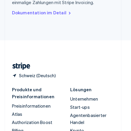
einmalige Zahlungen mit Stripe Invoicing.
English
Ungarn
Dokumentation im Detail
English
Vereinigte Arabische Emirate
English
Vereinigte Staaten
English
Español
简体中文
Vereinigtes Königreich
English
Zypern
English
Schweiz (Deutsch)
Produkte und
Lösungen
Preisinformationen
Unternehmen
Preisinformationen
Start-ups
Atlas
Agentenbasierter
Authorization Boost
Handel
Billing
Krypto