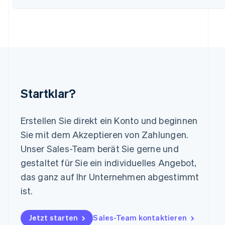
Liechtenstein
Deutsch
English
Litauen
English
Luxemburg
Français
Deutsch
English
Malaysia
English
简体中文
Malta
Startklar?
English
Mexiko
Español
English
Erstellen Sie direkt ein Konto und beginnen
Neuseeland
Sie mit dem Akzeptieren von Zahlungen.
English
Niederlande
Unser Sales-Team berät Sie gerne und
Nederlands
English
gestaltet für Sie ein individuelles Angebot,
Norwegen
das ganz auf Ihr Unternehmen abgestimmt
English
Österreich
ist.
Deutsch
English
Polen
Jetzt starten
Sales-Team kontaktieren
English