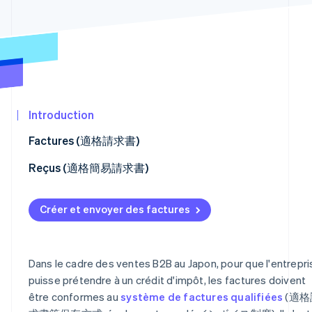
Découvrez les prochaines évolutions
Commerce en ligne
Radar
Prévention de la fraude
Écosystème
Atlas
Constitution de start-up
Partenaires
Climate
Stripe App
Élimination du carbone
Introduction
Marketplace
Identity
Factures (適格請求書)
Vérification de l'identité
Faciliter les paiements des clients
Reçus (適格簡易請求書)
Remboursements (適格返還請求書)
Comment définir les champs des reçus
Créer et envoyer des factures
Plateformes Connect
Stripe Sessions 2026
Découvrez comment Stripe construit l’infrastructure écon
Regarder la vidéo
Dans le cadre des ventes B2B au Japon, pour que l'entrepri
puisse prétendre à un crédit d'impôt, les factures doivent
être conformes au
système de factures qualifiées
(適格