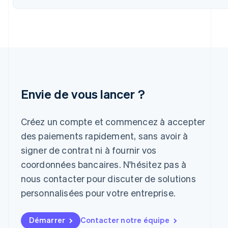
Hongrie
English
Inde
English
Irlande
English
Italie
Italiano
English
Japon
Envie de vous lancer ?
日本語
English
Lettonie
English
Créez un compte et commencez à accepter
Liechtenstein
des paiements rapidement, sans avoir à
Deutsch
English
Lituanie
signer de contrat ni à fournir vos
English
coordonnées bancaires. N'hésitez pas à
Luxembourg
nous contacter pour discuter de solutions
Français
Deutsch
English
Malaisie
personnalisées pour votre entreprise.
English
简体中文
Malte
Démarrer
Contacter notre équipe
English