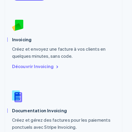
Mexique
Español
English
Norvège
English
Nouvelle-Zélande
English
Pays-Bas
Invoicing
Nederlands
English
Pologne
Créez et envoyez une facture à vos clients en
English
quelques minutes, sans code.
Portugal
Découvrir Invoicing
Português
English
R.A.S. de Hong Kong, Chine
English
简体中文
République tchèque
English
Roumanie
English
Royaume-Uni
Documentation Invoicing
English
Créez et gérez des factures pour les paiements
Singapour
ponctuels avec Stripe Invoicing.
English
简体中文