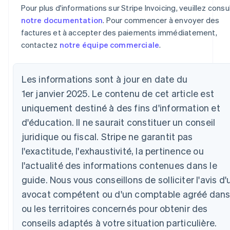
Chypre
Pour plus d'informations sur Stripe Invoicing, veuillez consu
English
notre documentation
. Pour commencer à envoyer des
Croatie
factures et à accepter des paiements immédiatement,
English
Italiano
Danemark
contactez
notre équipe commerciale
.
English
Émirats arabes unis
English
Les informations sont à jour en date du
Espagne
1er janvier 2025. Le contenu de cet article est
Español
English
uniquement destiné à des fins d'information et
Estonie
English
d'éducation. Il ne saurait constituer un conseil
États-Unis
juridique ou fiscal. Stripe ne garantit pas
English
Español
简体中文
l'exactitude, l'exhaustivité, la pertinence ou
Finlande
English
Svenska
l'actualité des informations contenues dans le
France
guide. Nous vous conseillons de solliciter l'avis d'
Français
English
Gibraltar
avocat compétent ou d'un comptable agréé dans
English
ou les territoires concernés pour obtenir des
Grèce
conseils adaptés à votre situation particulière.
English