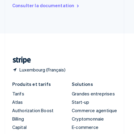
Slovaquie
Consulter la documentation
English
Slovénie
English
Italiano
Suède
Svenska
English
Suisse
Deutsch
Français
Italiano
English
Thaïlande
ไทย
English
Luxembourg (Français)
Produits et tarifs
Solutions
Tarifs
Grandes entreprises
Atlas
Start-up
Authorization Boost
Commerce agentique
Billing
Cryptomonnaie
Capital
E-commerce