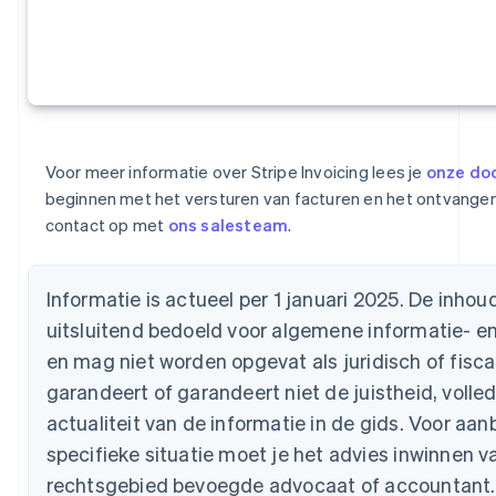
Deutsch
English
Estland
English
Finland
English
Svenska
Frankrijk
Français
English
Gibraltar
Voor meer informatie over Stripe Invoicing lees je
onze do
English
beginnen met het versturen van facturen en het ontvange
Griekenland
contact op met
ons salesteam
.
English
Hongarije
English
Informatie is actueel per 1 januari 2025. De inhoud 
Hongkong SAR, China
uitsluitend bedoeld voor algemene informatie- e
English
简体中文
Ierland
en mag niet worden opgevat als juridisch of fiscaa
English
garandeert of garandeert niet de juistheid, volle
India
actualiteit van de informatie in de gids. Voor aa
English
Italië
specifieke situatie moet je het advies inwinnen 
Italiano
English
rechtsgebied bevoegde advocaat of accountant.
Japan