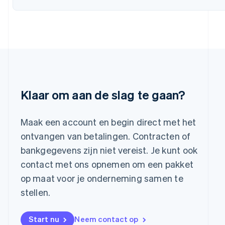
日本語
English
Kroatië
English
Italiano
Letland
English
Liechtenstein
Deutsch
English
Litouwen
English
Klaar om aan de slag te gaan?
Luxemburg
Français
Deutsch
English
Maleisië
Maak een account en begin direct met het
English
简体中文
ontvangen van betalingen. Contracten of
Malta
bankgegevens zijn niet vereist. Je kunt ook
English
Mexico
contact met ons opnemen om een pakket
Español
English
op maat voor je onderneming samen te
Nederland
stellen.
Nederlands
English
Nieuw-Zeeland
English
Start nu
Neem contact op
Noorwegen