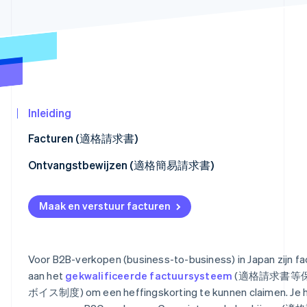
Oprichting van een start-up
Climate
CO₂-verwijdering
Ecosysteem
Identity
Partners
Online identiteitsverificatie
Stripe App
Marketplace
Inleiding
Facturen (適格請求書)
Stripe Sessions 2026
Klantbetalingen faciliteren
Ontvangstbewijzen (適格簡易請求書)
Ontdek hoe Stripe de economische infrastructu
Nu bekijken
Terugbetalingen (適格返還請求書)
Velden voor ontvangstbewijzen instellen
Maak en verstuur facturen
Connect-platforms
Voor B2B-verkopen (business-to-business) in Japan zijn fa
aan het
gekwalificeerde factuursysteem
(適格請求書等保存方
ボイス制度) om een heffingskorting te kunnen claimen. Je ho