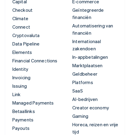
Capital
E-commerce
Checkout
Geïntegreerde
financiën
Climate
Automatisering van
Connect
financiën
Cryptovaluta
Internationaal
Data Pipeline
zakendoen
Elements
In-appbetalingen
Financial Connections
Marktplaatsen
Identity
Geldbeheer
Invoicing
Platforms
Issuing
SaaS
Link
AI-bedrijven
Managed Payments
Creator economy
Betaallinks
Gaming
Payments
Horeca, reizen en vrije
Payouts
tijd