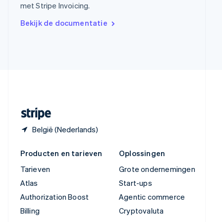
met Stripe Invoicing.
简体中文
English
Verenigd Koninkrijk
Bekijk de documentatie
English
Verenigde Arabische Emiraten
English
Verenigde Staten
English
Español
简体中文
Zweden
Svenska
English
Zwitserland
Deutsch
Français
Italiano
English
België (Nederlands)
Producten en tarieven
Oplossingen
Tarieven
Grote ondernemingen
Atlas
Start-ups
Authorization Boost
Agentic commerce
Billing
Cryptovaluta