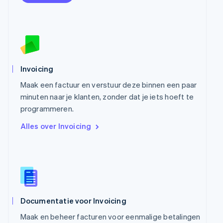
English
Oostenrijk
Deutsch
English
Polen
English
Portugal
Português
English
Invoicing
Roemenië
Maak een factuur en verstuur deze binnen een paar
English
Singapore
minuten naar je klanten, zonder dat je iets hoeft te
English
简体中文
programmeren.
Slovenië
Alles over Invoicing
English
Italiano
Slowakije
English
Spanje
Español
English
Thailand
ไทย
English
Tsjechië
Documentatie voor Invoicing
English
Maak en beheer facturen voor eenmalige betalingen
Vasteland van China