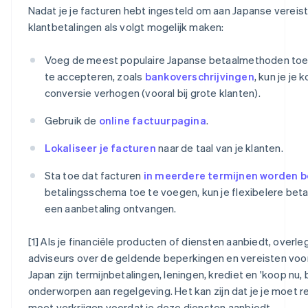
Nadat je je facturen hebt ingesteld om aan Japanse vereiste
klantbetalingen als volgt mogelijk maken:
Voeg de meest populaire Japanse betaalmethoden to
te accepteren, zoals
bankoverschrijvingen
, kun je je 
conversie verhogen (vooral bij grote klanten).
Gebruik de
online factuurpagina
.
Lokaliseer je facturen
naar de taal van je klanten.
Sta toe dat facturen
in meerdere termijnen worden b
betalingsschema toe te voegen, kun je flexibelere bet
een aanbetaling ontvangen.
[1] Als je financiële producten of diensten aanbiedt, overle
adviseurs over de geldende beperkingen en vereisten voord
Japan zijn termijnbetalingen, leningen, krediet en 'koop nu, 
onderworpen aan regelgeving. Het kan zijn dat je je moet 
moet verkrijgen voordat je deze diensten aanbiedt.