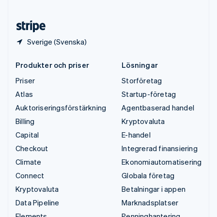
Österrike
Deutsch
English
Sverige (Svenska)
Produkter och priser
Lösningar
Priser
Storföretag
Atlas
Startup-företag
Auktoriseringsförstärkning
Agentbaserad handel
Billing
Kryptovaluta
Capital
E-handel
Checkout
Integrerad finansiering
Climate
Ekonomiautomatisering
Connect
Globala företag
Kryptovaluta
Betalningar i appen
Data Pipeline
Marknadsplatser
Elements
Penninghantering