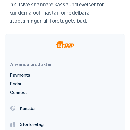
Identitetsverifiering online
inklusive snabbare kassaupplevelser för
Partner
Stripe App Marketplace
kunderna och nästan omedelbara
utbetalningar till företagets bud.
Stripe Sessions 2026
Se hur Stripe bygger den ekonomiska inf
Titta nu
Använda produkter
Payments
Radar
Connect
Kanada
Storföretag