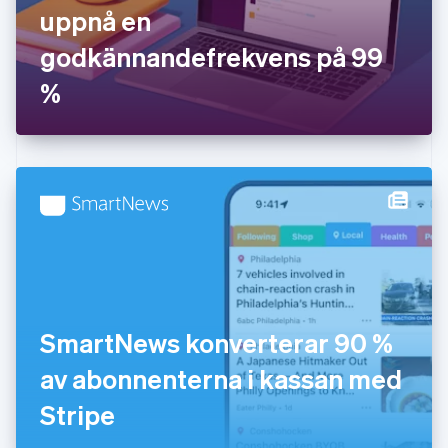
uppnå en
Grekland
English
godkännandefrekvens på 99
Hongkong SAR, Kina
%
English
简体中文
Indien
English
Irland
English
Italien
Italiano
English
Japan
日本語
English
Kanada
English
Français
Kroatien
English
Italiano
SmartNews konverterar 90 %
Lettland
English
av abonnenterna i kassan med
Liechtenstein
Stripe
Deutsch
English
Litauen
English