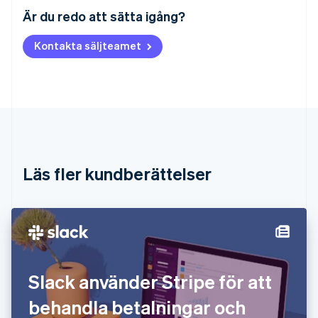
English
Är du redo att sätta igång?
Belgien
Nederlands
Français
Deutsch
English
Kontakta säljteamet
Brasilien
Português
English
Bulgarien
English
Cypern
English
Danmark
English
Estland
Läs fler kundberättelser
English
Fastlandskina
简体中文
English
Finland
English
Svenska
Frankrike
Français
English
Förenade Arabemiraten
Slack använder Stripe för att
English
behandla betalningar och
Gibraltar
English