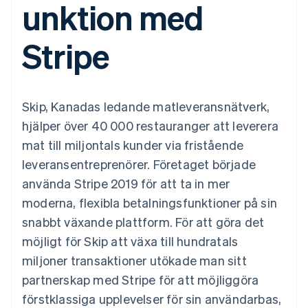
unktion med
Godkännandeoptimeringar
Recognition
Företag
Plattformar
Erbjud
Link
Automatiserad
SaaS
användningsbaserad
Accelererad kassaprocess
redovisning
Produktplan
fakturering
Stripe
Financial Connections
Stripe Sigma
Sessions årliga
Utfärda stablecoin-
Länkade finanskontodata
Anpassade
konferens
stödda kort
rapporter
Karriärer
Tillhandahåll och
Efter bransch
Data Pipeline
Nyhetsrum
hantera tjänster med
Datasynkronisering
Stripe Press
agenter
Skip, Kanadas ledande matleveransnätverk,
AI-företag
Kreatörsekonomi
hjälper över 40 000 restauranger att leverera
Spel
mat till miljontals kunder via fristående
Besöksnäring, resor
Kontakt
Mer
Resurser
och fritid
leveransentreprenörer. Företaget började
Product roadmap
Försäkringsbolag
Kontakta säljteamet
Se vad som kommer härnäst
Media och
Appintegrationer
använda Stripe 2019 för att ta in mer
Bli partner
underhållning
Kodexempel
Radar
moderna, flexibla betalningsfunktioner på sin
Ideella organisationer
Utvecklarblogg
Bedrägeribekämpning
Professionella tjänster
API-status
snabbt växande plattform. För att göra det
Offentlig sektor
Atlas
möjligt för Skip att växa till hundratals
Detaljhandel
Bolagsbildning för startups
miljoner transaktioner utökade man sitt
Climate
partnerskap med Stripe för att möjliggöra
Koldioxidinfångning
Ecosystem
förstklassiga upplevelser för sin användarbas,
Identity