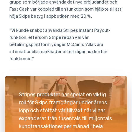
grupp som började använda det nya erbjudandet och
Fast Cash var kopplad till en funktion som hjälpte till att
höja Skips betyg i appbutiken med 20 %.
”Vi kunde snabbt använda Stripes Instant Payout-
funktion, eftersom Stripe redan var vår
betalningsplattform”, säger McCann. ”Alla våra
internationella marknader efterfrågar nu den här
funktionen.”
Stripes produkter har spelat en viktig
roll för Skips framgångar under årens
lopp och stöttat vår tillväxt när vi har
expanderat från tusentals till miljontals
kundtransaktioner per månad i hela