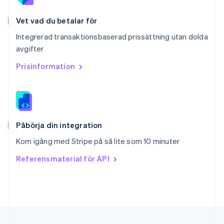
Singapore
English
简体中文
Vet vad du betalar för
Slovakien
Integrerad transaktionsbaserad prissättning utan dolda
English
avgifter
Slovenien
English
Italiano
Prisinformation
Spanien
Español
English
Storbritannien
English
Sverige
Svenska
English
Påbörja din integration
Thailand
Kom igång med Stripe på så lite som 10 minuter
ไทย
English
Tjeckien
Referensmaterial för API
English
Tyskland
Deutsch
English
Ungern
English
USA
English
Español
简体中文