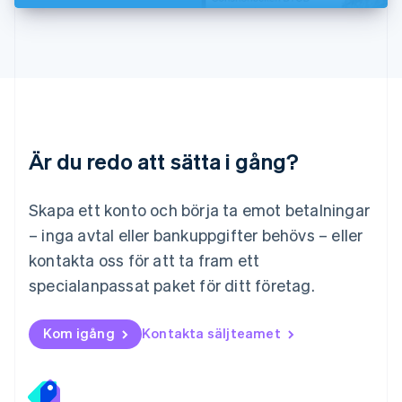
Luxemburg
Français
Deutsch
English
Malaysia
English
简体中文
Malta
English
Mexiko
Español
English
Är du redo att sätta i gång?
Nederländerna
Nederlands
English
Norge
Skapa ett konto och börja ta emot betalningar
English
– inga avtal eller bankuppgifter behövs – eller
Nya Zeeland
kontakta oss för att ta fram ett
English
Polen
specialanpassat paket för ditt företag.
English
Portugal
Português
English
Kom igång
Kontakta säljteamet
Rumänien
English
Schweiz
Deutsch
Français
Italiano
English