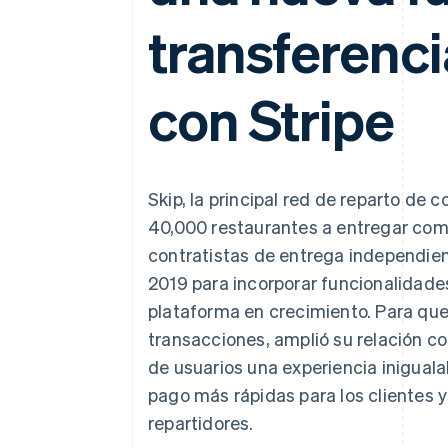
Authorization Boost
Optimizaciones de aceptación
transferenci
Link
Proceso de compra acelerado
Financial Connections
Datos de ctas. financieras
con Stripe
vinculadas
Skip, la principal red de reparto d
40,000 restaurantes a entregar comi
contratistas de entrega independien
2019 para incorporar funcionalidad
plataforma en crecimiento. Para que
transacciones, amplió su relación co
de usuarios una experiencia inigualab
pago más rápidas para los clientes 
repartidores.