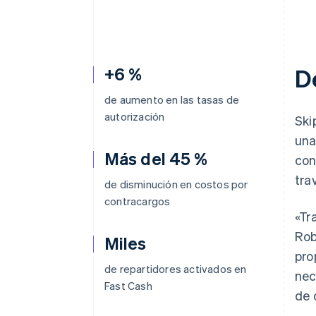
+6 %
D
de aumento en las tasas de
autorización
Ski
una
Más del 45 %
con
tra
de disminución en costos por
contracargos
«Tr
Rob
Miles
pro
de repartidores activados en
nec
Fast Cash
de 