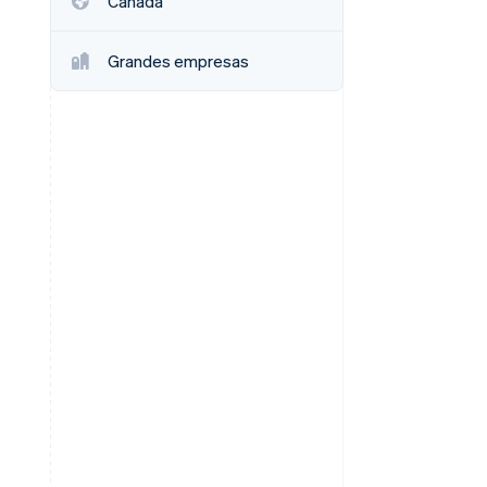
Canadá
Grandes empresas
Sesiones de Stripe
2026
Descubre cómo Stripe
construye la
infraestructura
económica para la IA.
Mirar ahora