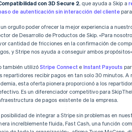
Compatibilidad con 3D Secure 2
, que ayuda a Skip a
r
paso de autenticación sin interacción del cliente
para 
 un orgullo poder ofrecer la mejor experiencia a nuestro
ector de Desarrollo de Productos de Skip. «Para nosotros,
or cantidad de fricciones en la confirmación de compra
sgos, y Stripe nos ayuda a conseguir ambos propósitos»
p también utilizó
Stripe Connect
e
Instant Payouts
par
os repartidores recibir pagos en tan solo 30 minutos. 
demia, esta oferta pionera proporcionó a los repartido
efectivo. Es un diferenciador competitivo para SkipThe
infraestructura de pagos existente de la empresa.
 posibilidad de integrar a Stripe sin problemas en nues
era increíblemente fluida, Fast Cash, una función comp
bajo de toda la organización», afirma Tyson McCann, di