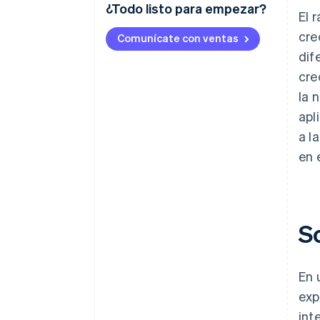
¿Todo listo para empezar?
El 
cre
Comunícate con ventas
dif
cre
la 
apl
a l
en 
S
En 
exp
int