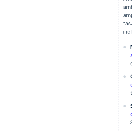
amb
amp
tas
inc