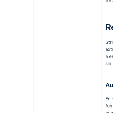
R
Str
ext
a e
sin
Au
En 
fun
aum