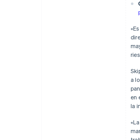
«Es
dir
may
rie
Ski
a l
pan
en 
la 
«La
man
tra