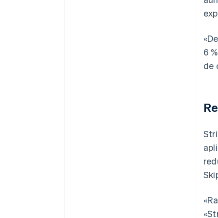
exp
«De
6 %
de 
Re
Str
apl
red
Ski
«Ra
«St