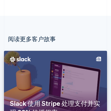
澳大利亚
English
巴西
Português
English
保加利亚
English
比利时
Nederlands
Français
Deutsch
English
阅读更多客户故事
波兰
English
丹麦
English
德国
Deutsch
English
法国
Français
English
芬兰
English
Svenska
荷兰
Nederlands
English
Slack 使用 Stripe 处理支付并实
加拿大
English
Français