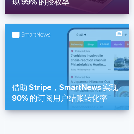
现 99% 的授权率
捷克
English
克罗地亚
English
Italiano
拉脱维亚
English
立陶宛
English
列支敦士登
Deutsch
English
卢森堡
Français
Deutsch
English
罗马尼亚
English
借助 Stripe，SmartNews 实现
马尔他
English
90% 的订阅用户结账转化率
马来西亚
English
简体中文
美国
English
Español
简体中文
墨西哥
Español
English