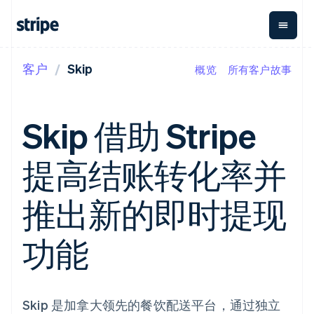
客户
Skip
概览
所有客户故事
按企业阶段
文档
学习
支付
营收
资金管理
平台
易市
大型企业
Stripe 文档
博客
Payments
Billing
Treasury
初创企业
API 参考文档
客户案例
Skip 借助 Stripe
在线支付
经常性收入
Con
库与 SDK
指南
企业财务
Managed
Metronome
Stripe Apps
Payments
按用量计费
Global
平台
提高结账转化率并
备案商家解决
Payouts
Subscriptions
Capi
按应用场景
方案
平
支持
向第三方
订阅管理
Payment links
客户
指南
智能体商务
推出新的即时提现
打款
Invoicing
Trea
加密货币
获取支持
无代码支付
一次性或定期
Capital
平
电子商务
接受线上付款
管理支持方案
企业融资
Checkout
账单
嵌入
嵌入式金融
实施预建结账流程
专业服务
功能
预构建支付界
Crypto
Tax
融服
财务自动化
构建平台或交易市场
钱包、稳
面
销售税和增值
Iss
全球化企业
管理订阅
定币发行
Elements
税自动化
实体
应用内支付
提供按用量计费
灵活的 UI 组件
和发卡基
Crypto
Revenue
虚拟
交易市场
发行稳定币支持的支付卡
Onramp
支付方式
Recognition
础设施
公司
资金管理
使用代理预配和管理服务
可嵌入的
Skip 是加拿大领先的餐饮配送平台，通过独立
Access to
会计自动化
平台