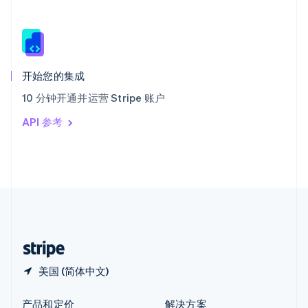
新加坡
English
简体中文
新西兰
English
匈牙利
English
开始您的集成
意大利
10 分钟开通并运营 Stripe 账户
Italiano
English
印度
API 参考
English
英国
English
直布罗陀
English
中国内地
简体中文
English
中国香港特别行政区
English
简体中文
美国 (简体中文)
产品和定价
解决方案