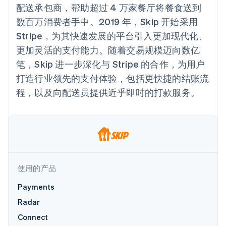
加密货币
125+
Stripe Sigma
产品路线图
配送承包商，帮助超过 4 万家餐厅将餐食送到
SaaS
自定义报告
购买
Terminal
Sessions 年度大会
数百万消费者手中。2019 年，Skip 开始采用
线下支付
Data Pipeline
招聘
数据同步
Authorization
资源
新闻编辑室
Stripe，为其快速发展的平台引入更加现代化、
Boost
Stripe Press
支付成功率优
更加灵活的支付能力。随着交易规模迈向数亿
按行业
应用程序集成
化
代码示例
笔，Skip 进一步深化与 Stripe 的合作，为用户
Link
AI 企业
开发者博客
加速结账
打造行业领先的支付体验，包括更快捷的结账流
创作者经济
API 状态
联系
Financial
游戏
程，以及向配送员提供近乎即时的打款服务。
Connections
酒店、旅游与休闲
联系销售
关联金融账户
保险
成为合作伙伴
数据
媒体与娱乐
非营利组织
专业服务
公共部门
零售
更多
Product roadmap
使用的产品
了解未来规划
Payments
生态系统
Radar
欺诈防范
Radar
合作伙伴
Atlas
Connect
Stripe App Marketplace
初创企业注册