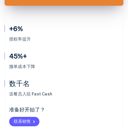
+6%
授权率提升
45%+
撤单成本下降
数千名
阿联酋
English
送餐员入驻 Fast Cash
爱尔兰
English
爱沙尼亚
准备好开始了？
English
奥地利
联系销售
Deutsch
English