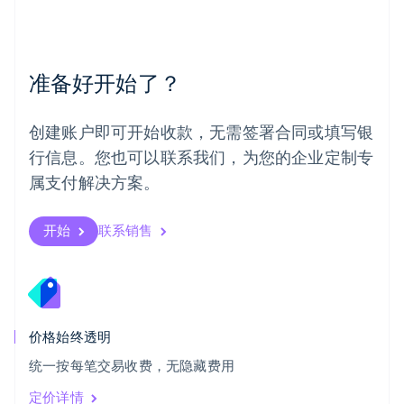
挪威
English
葡萄牙
Português
English
准备好开始了？
日本
日本語
English
瑞典
创建账户即可开始收款，无需签署合同或填写银
Svenska
English
瑞士
行信息。您也可以联系我们，为您的企业定制专
Deutsch
Français
Italiano
English
属支付解决方案。
塞浦路斯
English
斯洛伐克
开始
联系销售
English
斯洛文尼亚
English
Italiano
泰国
ไทย
English
希腊
价格始终透明
English
统一按每笔交易收费，无隐藏费用
西班牙
Español
English
定价详情