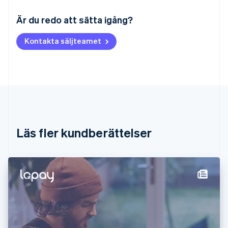
Australien
English
Är du redo att sätta igång?
Belgien
Nederlands
Français
Deutsch
English
Kontakta säljteamet
Brasilien
Português
English
Bulgarien
English
Cypern
English
Danmark
English
Estland
Läs fler kundberättelser
English
Fastlandskina
简体中文
English
Finland
English
Svenska
Frankrike
Français
English
Förenade Arabemiraten
English
Gibraltar