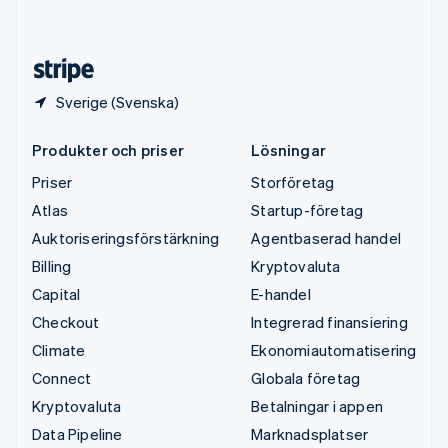
English
Español
简体中文
Österrike
Deutsch
English
Sverige (Svenska)
Produkter och priser
Lösningar
Priser
Storföretag
Atlas
Startup-företag
Auktoriseringsförstärkning
Agentbaserad handel
Billing
Kryptovaluta
Capital
E-handel
Checkout
Integrerad finansiering
Climate
Ekonomiautomatisering
Connect
Globala företag
Kryptovaluta
Betalningar i appen
Data Pipeline
Marknadsplatser