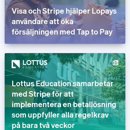
English
Visa och Stripe hjälper Lopays
Grekland
English
användare att öka
Hongkong SAR, Kina
försäljningen med Tap to Pay
English
简体中文
Indien
English
Irland
English
Italien
Italiano
English
Japan
日本語
English
Lottus Education samarbetar
Kanada
English
Français
med Stripe för att
Kroatien
English
Italiano
implementera en betallösning
Lettland
English
som uppfyller alla regelkrav
Liechtenstein
på bara två veckor
Deutsch
English
Litauen