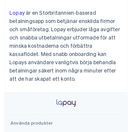
Godkännandeoptimeringar
Recognition
Företag
Plattformar
Erbjud
Link
Automatiserad
SaaS
användningsbaserad
Lopay
Accelererad kassaprocess
är en Storbritannien-baserad
redovisning
Produktplan
fakturering
Financial Connections
Stripe Sigma
Sessions årliga
betalningsapp som betjänar enskilda firmor
Utfärda stablecoin-
Länkade finanskontodata
Anpassade
konferens
stödda kort
och småföretag. Lopay erbjuder låga avgifter
rapporter
Karriärer
Tillhandahåll och
Efter bransch
Data Pipeline
Nyhetsrum
hantera tjänster med
och snabba utbetalningar utformade för att
Datasynkronisering
Stripe Press
agenter
minska kostnaderna och förbättra
AI-företag
Kreatörsekonomi
kassaflödet. Med snabb onboarding kan
Spel
Lopays användare vanligtvis börja behandla
Besöksnäring, resor
Kontakt
Mer
Resurser
och fritid
betalningar säkert inom några minuter efter
Product roadmap
Försäkringsbolag
Kontakta säljteamet
Se vad som kommer härnäst
Media och
Appintegrationer
att de har skapat ett konto.
Bli partner
underhållning
Kodexempel
Radar
Ideella organisationer
Utvecklarblogg
Bedrägeribekämpning
Professionella tjänster
API-status
Offentlig sektor
Atlas
Detaljhandel
Bolagsbildning för startups
Climate
Koldioxidinfångning
Använda produkter
Ecosystem
Identity