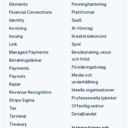
Elements
Penninghantering
Financial Connections
Plattformar
Identity
SaaS
Invoicing
AI-företag
Issuing
Kreatörsekonomi
Link
Spel
Managed Payments
Besöksnäring, resor
och fritid
Betalningslänkar
Försäkringsbolag
Payments
Media och
Payouts
underhållning
Radar
Ideella organisationer
Revenue Recognition
Professionella tjänster
Stripe Sigma
Offentlig sektor
Tax
Detaljhandel
Terminal
Treasury
Integrationer och