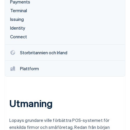
Payments
Identitetsverifiering online
Partner
Terminal
Stripe App Marketplace
Issuing
Identity
Stripe Sessions 2026
Connect
Se hur Stripe bygger den ekonomiska inf
Titta nu
Storbritannien och Irland
Plattform
Utmaning
Lopays grundare ville förbättra POS-systemet för
enskilda firmor och småföretag. Redan från början