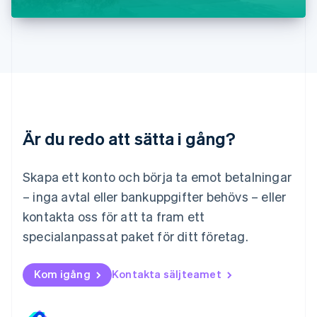
English
Luxemburg
Français
Deutsch
English
Malaysia
English
简体中文
Malta
English
Mexiko
Español
English
Är du redo att sätta i gång?
Nederländerna
Nederlands
English
Norge
Skapa ett konto och börja ta emot betalningar
English
– inga avtal eller bankuppgifter behövs – eller
Nya Zeeland
kontakta oss för att ta fram ett
English
Polen
specialanpassat paket för ditt företag.
English
Portugal
Português
English
Kom igång
Kontakta säljteamet
Rumänien
English
Schweiz