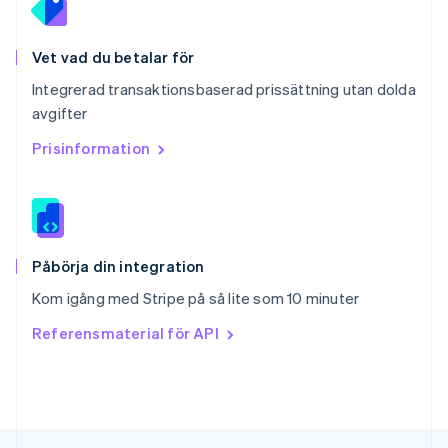
Deutsch
Français
Italiano
English
Singapore
English
简体中文
Vet vad du betalar för
Slovakien
Integrerad transaktionsbaserad prissättning utan dolda
English
avgifter
Slovenien
English
Italiano
Prisinformation
Spanien
Español
English
Storbritannien
English
Sverige
Svenska
English
Påbörja din integration
Thailand
Kom igång med Stripe på så lite som 10 minuter
ไทย
English
Tjeckien
Referensmaterial för API
English
Tyskland
Deutsch
English
Ungern
English
USA