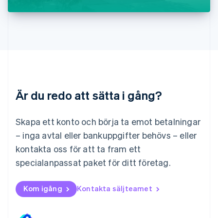
English
Luxemburg
Français
Deutsch
English
Malaysia
English
简体中文
Malta
English
Mexiko
Español
English
Är du redo att sätta i gång?
Nederländerna
Nederlands
English
Norge
Skapa ett konto och börja ta emot betalningar
English
– inga avtal eller bankuppgifter behövs – eller
Nya Zeeland
kontakta oss för att ta fram ett
English
Polen
specialanpassat paket för ditt företag.
English
Portugal
Português
English
Kom igång
Kontakta säljteamet
Rumänien
English
Schweiz