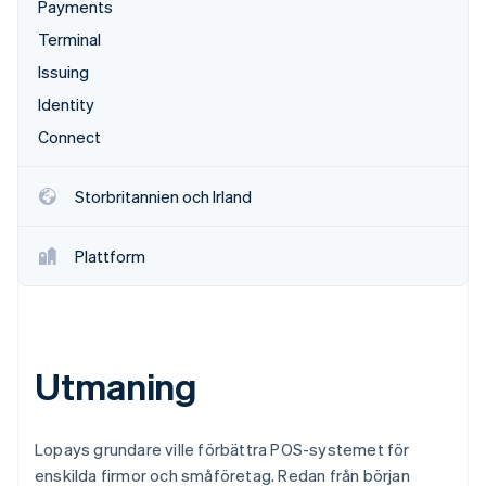
Payments
Identitetsverifiering online
Partner
Terminal
Stripe App Marketplace
Issuing
Identity
Stripe Sessions 2026
Connect
Se hur Stripe bygger den ekonomiska inf
Titta nu
Storbritannien och Irland
Plattform
Utmaning
Lopays grundare ville förbättra POS-systemet för
enskilda firmor och småföretag. Redan från början