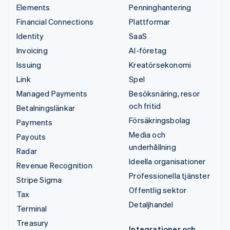
Elements
Penninghantering
Financial Connections
Plattformar
Identity
SaaS
Invoicing
AI-företag
Issuing
Kreatörsekonomi
Link
Spel
Managed Payments
Besöksnäring, resor
och fritid
Betalningslänkar
Försäkringsbolag
Payments
Media och
Payouts
underhållning
Radar
Ideella organisationer
Revenue Recognition
Professionella tjänster
Stripe Sigma
Offentlig sektor
Tax
Detaljhandel
Terminal
Treasury
Integrationer och