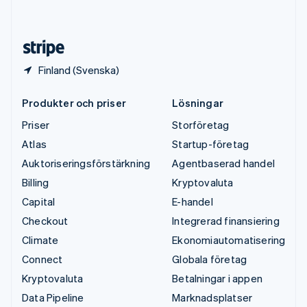
English
Español
简体中文
Österrike
Deutsch
English
Finland (Svenska)
Produkter och priser
Lösningar
Priser
Storföretag
Atlas
Startup-företag
Auktoriseringsförstärkning
Agentbaserad handel
Billing
Kryptovaluta
Capital
E-handel
Checkout
Integrerad finansiering
Climate
Ekonomiautomatisering
Connect
Globala företag
Kryptovaluta
Betalningar i appen
Data Pipeline
Marknadsplatser