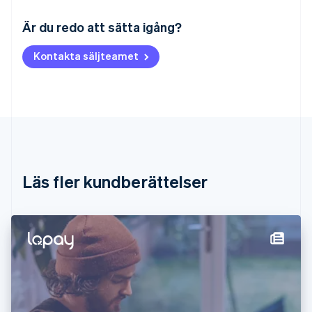
Australien
English
Är du redo att sätta igång?
Belgien
Nederlands
Français
Deutsch
English
Kontakta säljteamet
Brasilien
Português
English
Bulgarien
English
Cypern
English
Danmark
English
Estland
Läs fler kundberättelser
English
Fastlandskina
简体中文
English
Finland
English
Svenska
Frankrike
Français
English
Förenade Arabemiraten
English
Gibraltar