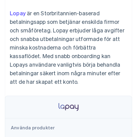
Godkännandeoptimeringar
Recognition
Företag
Plattformar
Erbjud
Link
Automatiserad
SaaS
användningsbaserad
Lopay
Accelererad kassaprocess
är en Storbritannien-baserad
redovisning
Produktplan
fakturering
Financial Connections
Stripe Sigma
Sessions årliga
betalningsapp som betjänar enskilda firmor
Utfärda stablecoin-
Länkade finanskontodata
Anpassade
konferens
stödda kort
och småföretag. Lopay erbjuder låga avgifter
rapporter
Karriärer
Tillhandahåll och
Efter bransch
Data Pipeline
Nyhetsrum
hantera tjänster med
och snabba utbetalningar utformade för att
Datasynkronisering
Stripe Press
agenter
minska kostnaderna och förbättra
AI-företag
Kreatörsekonomi
kassaflödet. Med snabb onboarding kan
Spel
Lopays användare vanligtvis börja behandla
Besöksnäring, resor
Kontakt
Mer
Resurser
och fritid
betalningar säkert inom några minuter efter
Product roadmap
Försäkringsbolag
Kontakta säljteamet
Se vad som kommer härnäst
Media och
Appintegrationer
att de har skapat ett konto.
Bli partner
underhållning
Kodexempel
Radar
Ideella organisationer
Utvecklarblogg
Bedrägeribekämpning
Professionella tjänster
API-status
Offentlig sektor
Atlas
Detaljhandel
Bolagsbildning för startups
Climate
Koldioxidinfångning
Använda produkter
Ecosystem
Identity