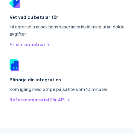
Deutsch
Français
Italiano
English
Singapore
English
简体中文
Vet vad du betalar för
Slovakien
Integrerad transaktionsbaserad prissättning utan dolda
English
avgifter
Slovenien
English
Italiano
Prisinformation
Spanien
Español
English
Storbritannien
English
Sverige
Svenska
English
Påbörja din integration
Thailand
Kom igång med Stripe på så lite som 10 minuter
ไทย
English
Tjeckien
Referensmaterial för API
English
Tyskland
Deutsch
English
Ungern
English
USA