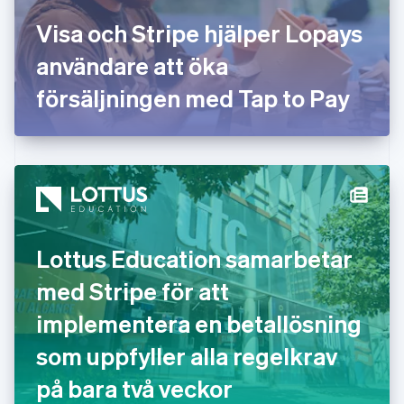
English
Visa och Stripe hjälper Lopays
Grekland
English
användare att öka
Hongkong SAR, Kina
försäljningen med Tap to Pay
English
简体中文
Indien
English
Irland
English
Italien
Italiano
English
Japan
日本語
English
Lottus Education samarbetar
Kanada
English
Français
med Stripe för att
Kroatien
English
Italiano
implementera en betallösning
Lettland
English
som uppfyller alla regelkrav
Liechtenstein
på bara två veckor
Deutsch
English
Litauen