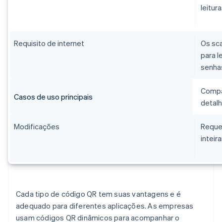
leitur
Requisito de internet
Os sc
para l
senhas
Compar
Casos de uso principais
detalh
Modificações
Requer
inteir
Cada tipo de código QR tem suas vantagens e é
adequado para diferentes aplicações. As empresas
usam códigos QR dinâmicos para acompanhar o