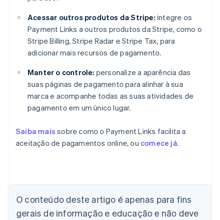
Acessar outros produtos da Stripe:
integre os
Payment Links a outros produtos da Stripe, como o
Stripe Billing, Stripe Radar e Stripe Tax, para
adicionar mais recursos de pagamento.
Manter o controle:
personalize a aparência das
suas páginas de pagamento para alinhar à sua
marca e acompanhe todas as suas atividades de
pagamento em um único lugar.
Saiba mais
sobre como o Payment Links facilita a
aceitação de pagamentos online, ou
comece já
.
Alemanha
Deutsch
English
Austrália
English
Áustria
Deutsch
English
O conteúdo deste artigo é apenas para fins
Bélgica
gerais de informação e educação e não deve
Nederlands
Français
Deutsch
English