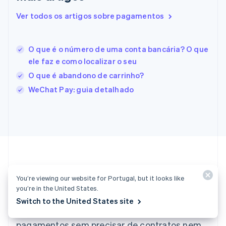
Estados Unidos
English
Español
简体中文
Ver todos os artigos sobre pagamentos
Estônia
English
Finlândia
O que é o número de uma conta bancária? O que
English
Svenska
ele faz e como localizar o seu
França
Français
English
O que é abandono de carrinho?
Gibraltar
WeChat Pay: guia detalhado
English
Grécia
English
Hungria
English
Índia
English
Irlanda
English
You’re viewing our website for Portugal, but it looks like
Vamos começar?
Itália
you’re in the United States.
Italiano
English
Switch to the United States site
Japão
Crie uma conta e comece a aceitar
日本語
English
pagamentos sem precisar de contratos nem