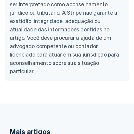
Brasil
ser interpretado como aconselhamento
Português
English
jurídico ou tributário. A Stripe não garante a
Bulgária
English
exatidão, integridade, adequação ou
Canadá
atualidade das informações contidas no
English
Français
China continental
artigo. Você deve procurar a ajuda de um
简体中文
English
advogado competente ou contador
Chipre
licenciado para atuar em sua jurisdição para
English
Croácia
aconselhamento sobre sua situação
English
Italiano
particular.
Dinamarca
English
Emirados Árabes Unidos
English
Eslováquia
English
Eslovênia
English
Italiano
Espanha
Español
English
Mais artigos