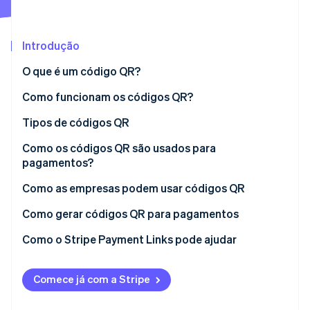
Veja o que está chegando
Radar
Ecossistema
Prevenção de fraudes
Introdução
Parceiros
Atlas
O que é um código QR?
Stripe App Marketplace
Incorporação de startups
Como funcionam os códigos QR?
Climate
Remoção de carbono
Tipos de códigos QR
Identity
Verificação de identidade
Como os códigos QR são usados para
pagamentos?
Como as empresas podem usar códigos QR
Como gerar códigos QR para pagamentos
Stripe Sessions 2026
Veja como a Stripe está construindo a infraestrutura econ
Escolha um provedor de serviços de pagamento
Como o Stripe Payment Links pode ajudar
Assista agora
(PSP)
Criar uma conta de comerciante
Comece já com a Stripe
Acesse o recurso de geração de código QR