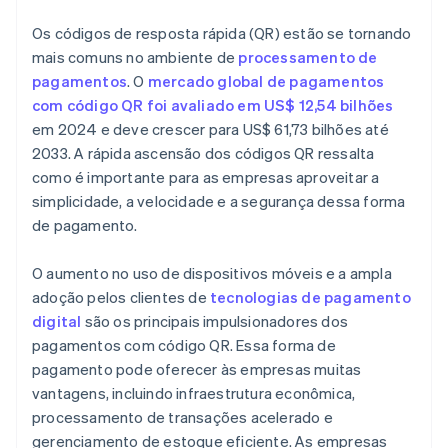
Insira os detalhes do pagamento
Os códigos de resposta rápida (QR) estão se tornando
mais comuns no ambiente de
processamento de
Gere o código QR
pagamentos
. O
mercado global de pagamentos
Teste o código QR
com código QR foi avaliado em US$ 12,54 bilhões
em 2024 e deve crescer para US$ 61,73 bilhões até
Implante o código QR
2033. A rápida ascensão dos códigos QR ressalta
como é importante para as empresas aproveitar a
simplicidade, a velocidade e a segurança dessa forma
de pagamento.
O aumento no uso de dispositivos móveis e a ampla
adoção pelos clientes de
tecnologias de pagamento
digital
são os principais impulsionadores dos
pagamentos com código QR. Essa forma de
pagamento pode oferecer às empresas muitas
vantagens, incluindo infraestrutura econômica,
processamento de transações acelerado e
gerenciamento de estoque eficiente. As empresas