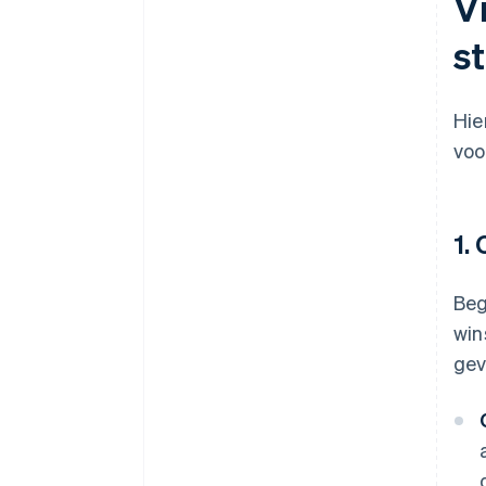
V
Een gratis jaar Stripe Payments,
s
plus $ 50.000 aan
partnervoordelen en kortingen
Hie
voo
1.
Beg
win
gev