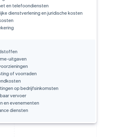
net en telefoondiensten
ijke dienstverlening en juridische kosten
kosten
ekering
dstoffen
ame-uitgaven
voorzieningen
sting of voorraden
endkosten
tingen op bedrijfsinkomsten
baar vervoer
en en evenementen
ance diensten