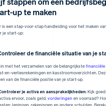
ijf stappen om een bedrijfsbeg
tart-up te maken
r is een stap-voor-stap handleiding voor het maken va
r je start-up:
 Controleer de financiële situatie van je st
in met het verzamelen van de belangrijkste
financiël
st-en-verliesrekeningen en kasstroomoverzichten. Deze
en van de financiële positie van je start-up.
Controleer je activa en aansprakelijkheden:
Kijk goed
activa ervoor, zoals geld,
vorderingen
en voorraad? Hou
gaten: leningen, rekeningen en andere schulden. Bereken