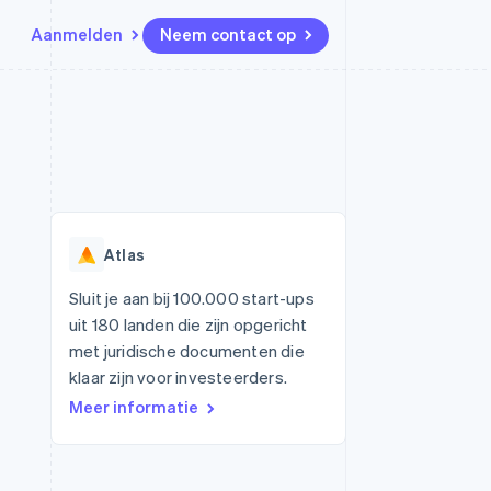
Aanmelden
Neem contact op
Bronnen
Ecosysteem
Contact
marktplaatsen
Meer
App-integraties
Partners
Neem contact op
Product roadmap
Voorbeelden van code
Stripe App Marketplace
Partner worden
Ontdek wat er in het verschiet
or platforms
Developerblog
ligt
r platforms
API-status
financiële
Radar
Atlas
Fraudepreventie
tuele kaarten
Atlas
ing
Sluit je aan bij 100.000 start-ups
Oprichting van een start-up
uit 180 landen die zijn opgericht
Climate
met juridische documenten die
CO₂-verwijdering
klaar zijn voor investeerders.
Identity
Meer informatie
Online identiteitsverificatie