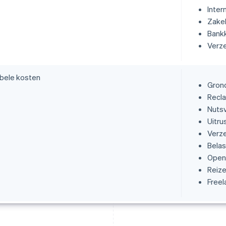
Inter
Zakel
Bank
Verz
abele kosten
Gron
Recl
Nuts
Uitru
Verz
Belas
Open
Reiz
Freel