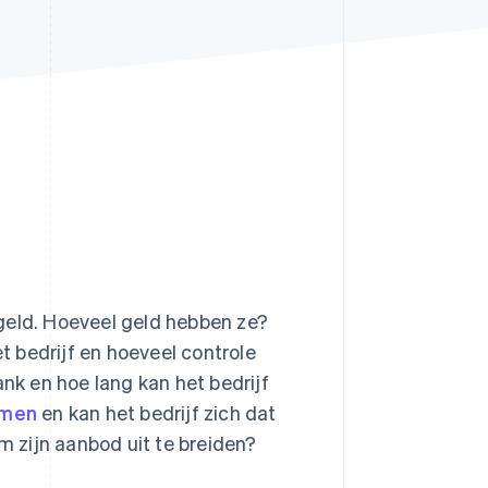
Stripe Sessions 2026
Ontdek hoe Stripe de
economische
infrastructuur voor AI
bouwt.
Nu bekijken
geld. Hoeveel geld hebben ze?
 bedrijf en hoeveel controle
ank en hoe lang kan het bedrijf
emen
en kan het bedrijf zich dat
 zijn aanbod uit te breiden?