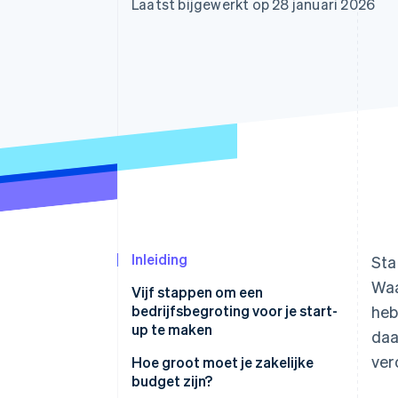
Laatst bijgewerkt op 28 januari 2026
Link
Versneld afrekenen
Financial Connections
Data gekoppelde rekeningen
Inleiding
Sta
Waa
Vijf stappen om een
bedrijfsbegroting voor je start-
heb
up te maken
da
ver
1. Controleer de financiële
Hoe groot moet je zakelijke
situatie van je start-up
budget zijn?