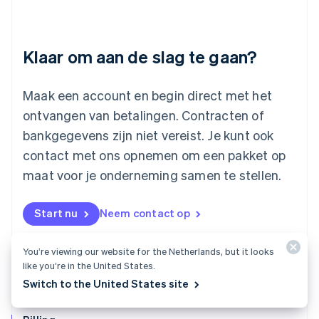
Litouwen
English
Luxemburg
Klaar om aan de slag te gaan?
Français
Deutsch
English
Maleisië
English
简体中文
Maak een account en begin direct met het
Malta
ontvangen van betalingen. Contracten of
English
Mexico
bankgegevens zijn niet vereist. Je kunt ook
Español
English
contact met ons opnemen om een pakket op
Nederland
maat voor je onderneming samen te stellen.
Nederlands
English
Nieuw-Zeeland
English
Start nu
Neem contact op
Noorwegen
English
Oostenrijk
You’re viewing our website for the Netherlands, but it looks
Deutsch
English
like you’re in the United States.
Polen
Switch to the United States site
English
Portugal
Português
English