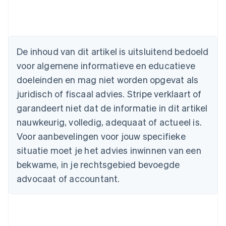
Australië
English
België
Nederlands
Français
Deutsch
English
De inhoud van dit artikel is uitsluitend bedoeld
Brazilië
voor algemene informatieve en educatieve
Português
English
Bulgarije
doeleinden en mag niet worden opgevat als
English
juridisch of fiscaal advies. Stripe verklaart of
Canada
English
Français
garandeert niet dat de informatie in dit artikel
Cyprus
nauwkeurig, volledig, adequaat of actueel is.
English
Denemarken
Voor aanbevelingen voor jouw specifieke
English
situatie moet je het advies inwinnen van een
Duitsland
bekwame, in je rechtsgebied bevoegde
Deutsch
English
Estland
advocaat of accountant.
English
Finland
English
Svenska
Frankrijk
Français
English