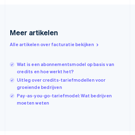
Gibraltar
English
Griekenland
English
Meer artikelen
Hongarije
English
Hongkong SAR, China
Alle artikelen over facturatie bekijken
English
简体中文
Ierland
English
Wat is een abonnementsmodel op basis van
India
credits en hoe werkt het?
English
Uitleg over credits-tariefmodellen voor
Italië
Italiano
English
groeiende bedrijven
Japan
Pay-as-you-go-tariefmodel: Wat bedrijven
日本語
English
moeten weten
Kroatië
English
Italiano
Letland
English
Liechtenstein
Deutsch
English