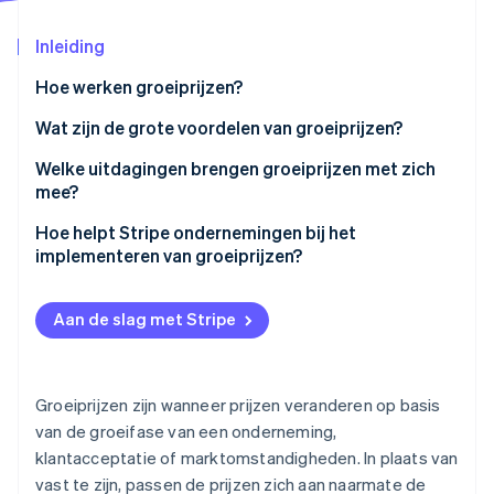
Oprichting van een start-up
Inleiding
Climate
Ecosysteem
CO₂-verwijdering
Hoe werken groeiprijzen?
Partners
Identity
Stripe App Marketplace
Vroeg stadium
Wat zijn de grote voordelen van groeiprijzen?
Online identiteitsverificatie
Schaalvergrotingsfase
Ze verlagen de drempel voor toegang zonder
Welke uitdagingen brengen groeiprijzen met zich
inkomstenlimieten
mee?
Volwassen stadium
Ze koppelen omzet aan succes voor klanten
De juiste startprijs vinden
Hoe helpt Stripe ondernemingen bij het
implementeren van groeiprijzen?
Stripe Sessions 2026
Je kunt er allerlei typen gebruikers mee bedienen
Een handig instapmodel ontwerpen
Ontdek hoe Stripe de economische infrastructuu
Ondersteuning voor facturatie via verschillende
Nu bekijken
Ze geven je flexibiliteit om te experimenteren
Uitbreidingstarieven beheren
modellen
Aan de slag met Stripe
De tarieven beschermen je tegen concurrenten
Gelijke tred houden met de concurrentie
Geautomatiseerde uitbreiding, omzet en upsells
De waarde van upgrades aantonen
Experimenteren met flexibele tarieven
Groeiprijzen zijn wanneer prijzen veranderen op basis
van de groeifase van een onderneming,
De prijzen rekenen die je nodig hebt
Tools voor ondernemingen
klantacceptatie of marktomstandigheden. In plaats van
Minimaal klantverloop en weglekken van omzet
vast te zijn, passen de prijzen zich aan naarmate de